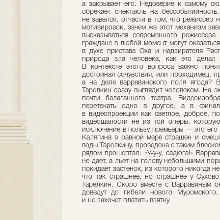
а закрывает его. Недоверие к самому сю
обрекает спектакль на бессобытийность
не завелся, отчасти в том, что режиссер
мотивировок, зачем же этот механизм заво
высказываться современного режиссера
граждане в любой момент могут оказаться 
в духе пристава Оха и надзирателя Рас
природа зла человека, как это делал
В контексте этого вопроса важно поня
достойная сочувствия, или проходимец, п
а на деле варравинского поля ягода? В
Тарелкин сразу выглядит человеком. На эк
почти балаганного театра. Видеоизобр
перетекать одно в другое, а в финал
в видеопроекции как светлое, доброе, по
видеошалости не из той оперы, которую
исключение в пользу премьеры — это его 
Калягина в равной мере страшен и смешо
воды Тарелкину, проведена с таким блеско
рядом прошептал: «У-у-у, садюга!» Варра
не дает, а льет на голову небольшими по
покидает застенок, из которого никогда н
что так страшнее, но страшнее у Сухово
Тарелкин. Скоро вместе с Варравиным о
доведут до гибели нового Муромского, 
и не захочет платить взятку.