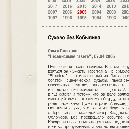
5:00
2026
2025
2024
2023
202
2017
2016
2015
2014
2013
201
2007
2006
2005
2004
2003
200
1997
1996
1995
1994
1993
0:0
Сухово без Кобылина
Ольга Галахова
"Независимая газета" , 07.04.2005
Пути сезона неисповедимы. В этом году
взяться за «Смерть Тарелкина»: в ермол
“Et cetera” — приглашенный из Литвы ре
богатой сценической судьбы, пьеса-с
московских театрах, одновременно в
и в логове экспериментов — Центре А. 
в “Et cetera” и потому, что за дело взя
имеющий вкус к жесткому абсурду, и пот
роль Тарелкина будет играть Александ
Поползли слухи, что Калягин будет игр
а Тарелкина — молодой актер Владимир 
Обломова. Все предвещало событие, ко
Коварная пьеса опять подставила подножк
и четко продуманным, и внятно выстроенн