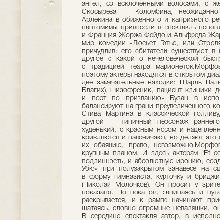
ангел, со всклоченными волосами, с ж
Скосырева — Коломбина, неожиданно 
Арлекина в обиженного и капризного ре
пантомимы привнесли в спектакль неповт
и Франция Жоржа Фейдо и Альфреда Жар
мир комедии «Люсьет Готье, или Стрел
причудлив: его обитатели существуют в
другое с какой-то нечеловеческой быс
с традицией театра марионеток.Морфов
поэтому актеры находятся в открытом диал
две замечательные находки: Шарль Вал
Благих), шизофреник, пациент клиники д
и поэт по призванию» Бузан в испол
балансируют на грани преувеличенного к
Стива Мартина в классической голливу
другой — типичный персонаж раннего 
худенький, с красным носом и нацепленн
кривляются и паясничают, но делают это 
их обаянию, право, невозможно.Морфов
крупным планом. И здесь актерам “Et cet
подлинность, и абсолютную иронию, созд
Убю» при полузакрытом занавесе на с
в форму гимназиста, курточку и бридж
(Николай Молочков). Он просит у зрите
показано. Но пока он, запинаясь и пута
раскрывается, и к рампе начинают при
шатаясь, словно огромные неваляшки, он
В середине спектакля автор, в исполн