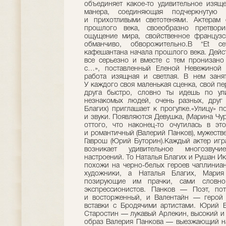
объединяет какое-то удивительное изяще
манера, соединяющая подчеркнутую т
и прихотливыми светотенями. Актерам 
прошлого века, своеобразно претвор
ощущение мира, свойственное французск
обманчиво, обворожительно.В “Et ce
кафешантана начала прошлого века. Дейст
все серьезно и вместе с тем пронизано
с…», поставленный Еленой Невежиной 
работа изящная и светлая. В нем заня
У каждого своя маленькая сценка, свой п
друга быстро, словно ты идешь по ул
незнакомых людей, очень разных, друг 
Благих) приглашает к прогулке.«Улицу» 
и звуки. Появляются Девушка, (Марина Чур
оттого, что наконец-то очутилась в э
и романтичный (Валерий Панков), мужеств
Гаврош (Юрий Буторин).Каждый актер игр
возникает удивительное многозву
настроений. То Наталья Благих и Рушан И
похожи на черно-белых героев чаплиниа
художники, а Наталья Благих, Мар
позирующие им прачки, сами словн
экспрессионистов. Панков — Поэт, пот
и восторженный, и Валентайн — герой 
вставки с Бродячими артистами. Юрий 
Старостин — лукавый Арлекин, высокий и 
образ Валерия Панкова — выезжающий на