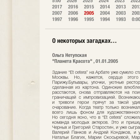
5:00
2026
2025
2024
2023
202
2017
2016
2015
2014
2013
201
2007
2006
2005
2004
2003
200
1997
1996
1995
1994
1993
0:0
О некоторых загадках…
Ольга Нетупская
"Планета Красота" , 01.01.2005
Здание “Et cetera” на Арбате уже сумело с
Москвы. Но, кажется, сердце этого
Парижу.Бульвары, улочки, уютные ресто
сделанная из картона. Одинокие влюблен
расстаются, снова отправляются на пои
граничащей с импровизацией. Возникаю
и тревоги герои прячут за такой уди
очарование. Когда театр только возникал
всего лишь фоном для художественного
Но сегодня ясно, что в “Et cetera” сложи
команда молодых актеров. Это и прише
Черных и Григорий Старостин, и уже сыг
Валерий Панков и Андрей Кондаков, и у
Натальи Благих, Марии Скосыревой, Мари