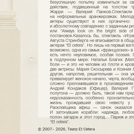
безуспешную попытку извиниться за св
действии, подвешенный на толстом тр
Жарри — Валерий Панков.Спектакли
на неформальных аранжировках. Мелод
актеры существуют в них органично: 
и абсолютному совпадению с заданным ритмо
или “Always look on the bright side of
постановок.Казалось бы, спектакль «Игр
Августа Стринберга не вписывается в об
актерах “Et cetera”. Но лишь на первый вз
возможно, одна из самых «французских» в
есть нечто неуловимое, особая поэзия.
в подлунном мире: Наталья Благих (Мат
боли — и это не человек из плоти и кров
две актрисы: Мария Скосырева и Ксения Л
другая, напротив, решительная — она у
превалирует женское начало, черта, вообщ
сложно преломившаяся в произведениях 
Андрей Кондаков (Офицер), Валерий П
полутона — должно быть, такой нам пред
недосказанность особенно пронзительн
жизнь прождавший свою невесту у з
Расклейщика афиш — сачок оказался н
И затонувшие корабли: надежда, любов
полон загадок и этот город… Париж и эт
“Et cetera”.
© 2007– 2026, Театр Et Cetera