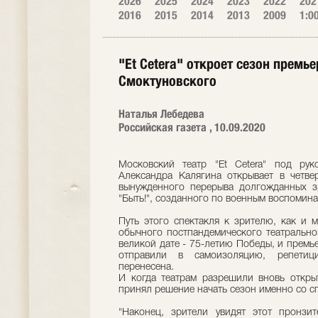
2026
2025
2024
2023
2022
202
2016
2015
2014
2013
2009
1:0
"Et Cetera" откроет сезон премь
Смоктуновского
Наталья Лебедева
Российская газета , 10.09.2020
Московский театр "Et Cetera" под ру
Александра Калягина открывает в четве
вынужденного перерыва долгожданных зр
"Быть!", созданного по военным воспомин
Путь этого спектакля к зрителю, как и 
обычного постпандемического театральног
великой дате - 75-летию Победы, и премь
отправили в самоизоляцию, репетиц
перенесена.
И когда театрам разрешили вновь откры
принял решение начать сезон именно со сп
"Наконец, зрители увидят этот пронзи