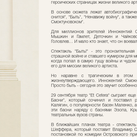
героических страницах жизни великого арт
В основе сюжета лежат автобиографиче
снится", "Быть", "Ненавижу войну", а такж
Смоктуновском".
Для миллионов зрителей Иннокентий С
Мышкин и Гамлет, Деточкин и Чайков
Головлев… И мало кто знает, что он воевал
Спектакль "Быть!" - это пронзительная
страшной войне и ставшего кумиром для мн
когда попал в самую гущу войны и чудом 
его для миссии великого артиста.
Но наравне с трагическим в этом с
жизнеутверждающего. Иннокентий Смокн
Просто быть - сегодня это звучит особенн
29 сентября театр "Et Cetera" сыграет ещ
Басни", который сочинил и поставил 
Калягин, о популярности басен Маленко, а 
эти басни наряду с баснями Эзопа, Кры
театральных вузов страны.
В ближайших планах театра - спектакль
Шеффера, который поставит Владимир Ск
постановкой по комедии Островского при