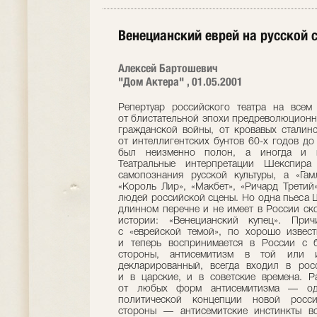
Венецианский еврей на русской 
Алексей Бартошевич
"Дом Актера" , 01.05.2001
Репертуар российского театра на всем протяжении прошедшего столетия — от блистательной эпохи предреволюционного «серебряного века» до голодных лет гражданской войны, от кровавых сталинских времен до хрущевской «оттепели», от интеллигентских бунтов 60-х годов до недавнего краха советской системы, — был неизменно полон, а иногда и переполнен постановками Шекспира. Театральные интерпретации Шекспира стали одной из главнейших форм самопознания русской культуры, а «Гамлет», «Ромео и Джульеттa», «Отелло», «Король Лир», «Макбет», «Ричард Третий», комедии — неизменными спутниками людей российской сцены. Но одна пьеса Шекспира составляет исключение в этом длинном перечне и не имеет в России сколько-нибудь существенной театральной истории: «Венецианский купец». Причина очевидна — все, что связано с «еврейской темой», по хорошо известным причинам всегда воспринималось и теперь воспринимается в России с болезненностью и остротой. С одной стороны, антисемитизм в той или иной степени, скрытый или прямо декларированный, всегда входил в российскую государственную политику — и в царские, и в советские времена. Радикальный и последовательный отказ от любых форм антисемитизма — одна из немногих позитивных сторон политической концепции новой российской государственности. С другой стороны — антисемитские инстинкты всегда дремали в глубине подсознания русской мещанской толпы: они и теперь еще присутствуют в ней, хотя в форме сильно приглушенной. Общественные движения, исповедующие вражду к евреям, существуют и в сегодняшней России, но они слабы и немногочисленны. Место скрытого врага-еврея в массовом сознании занял откратый враг-чеченец, «лицо кавказской национальности». Ксенофобия не исчезла, но нашла (неизвестно, надолго ли) другой объект, чему тоже не приходится радоваться. По всем этим мотивам на протяжении почти всего столетия русский театр предпочитал не касаться опасной пьесы, в которой одни видели проповедь антисемитизма, а другие — безбожную апологию еврейства. Крайне редкие попытки обратиться к пьесе были обычно неудачными. Когда юный Художественный театр в самом начале своего пути поставил «Купца»(назвав пьесу «Шейлок»), спектакль вызвал в критике бурю противоречивых откликов. Одни рецензенты восхищались"красиво, богато, со вкусом и с сохранением местного колорита поставленными картинами из венецианского быта" (1), другие находили это историческое бытописательство в мейнингенском стиле излишним, несовместимым с духом пьесы, особенно — с романтическими сценами. Но решительно все критики набросились на интерпретацию Шейлока. Текст роли М. Дарский произносил с отчетливо выраженным еврейским акцентом, что стало поводом для бесчисленных насмешек — в ренессансной Венеции, воспроизведенной на сцене со всей тщательностью, неведомо как оказывался старый еврей из современной российской черты оседлости. Один критик задавал театру саркастический вопрос: если Шейлоку дали еврейский акцент, почему бы, собственно, не заставить венецианцев говорить с итальянским, а Принца Марокканского — с «восточным» акцентом (2). Другой иронически советовал театру поставить «Уриеля Акосту» Гуцкова, предложив всем актерам имтировать еврейскую речь, а на роль Шейлока пригласить исполнителя еврейских куплетов из знаменитого московского кафе-шантана Шарля Омона (3). Несчастная идея наделить Шейлока речью и обликом жителя какого-нибудь «местечка» по всей видимости принадлежала К. С. Станиславскому, который вместе с А. А. Саниным был режиссером спектакля. Вместо человеколюбивой жалости к обманутому старику, которую режиссер хотел вызвать у публики, она чувствовала лишь неловкость: очень уж этот Шейлок был похож на героя бесчисленных «еврейских» анекдотов. Чтобы защитить свою интерпретацию, Станиславский собирался сыграть Шейлока сам, но вовремя остановился — вряд ли это снискало бы ему лавры. Всеобщее неприятие спектакля было вызвано не одними только эстетическими мотивами. При этом критики избегали прямо называть истинную подоплеку всеобщего негодования. Это сделали только в одной газете. Портрет Шейлока в МХТ, писал анонимный рецензент «Новостей дня»,"будит опасные ассоциации" (4). Никто не упрекал театр в намерении эти ассоциации вызвать. Но в стране погромов все, связанное с еврейской темой, требовало особой деликатности. В 1916 году знаменитый актер Московского Малого театра А. А. Южин сыграл Шейлока в величественном и старомодном духе Ирвинга, как героически-импозантного библейского патриарха, еврейского короля Лира. Сколько-нибудь значительного успеха он не имел — его традиционно романтический стиль принадлежал театру прошлого столетия и казался безнадежно устаревшим в эпоху чеховских постановок МХТ и рождавшегося русского авангарда. Критика отнеслась к спектаклю, в котором играл живой классик, с холодноватым почтением. Ни споров, ни восторгов он не вызвал и в театральной истории особого следа не оставил, хотя Южин продолжал играть эту роль до глубокой старости, вплоть до первых лет революции. Когда в 1919 году в Петрограде был основан Большой Драматический театр (у его начала стояли А. Горький и А. Блок), главной его целью стала постановка классических драм с тем, чтобы защитить культурную традицию