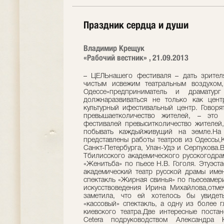
Праздник сердца и души
Владимир Крещук
«Рабочий вестник» , 21.09.2013
– ЦЕЛЬнашего фестиваля – дать зрител
чистым исвежим театральным воздухом,
Одессе»предприниматель и драмат
должнаразвиваться не только как цент
культурный ифестивальный центр. Говоря
превышаетколичество жителей, – это
фестивалей превыситколичество жителей,
побывать каждыйживущий на земле.На
представлены работы театров из Одессы,
Санкт-Петербурга, Улан-Удэ и Серпухова.
Тбилисского академического русскогодрам
«Женитьба» по пьесе Н.В. Гоголя. Этуэс
академический театр русской драмы имен
спектакль «Жирная свинья» по пьесеамер
искусствоведения Ирина Михайлова,отме
заметила, что ей хотелось бы увидет
«кассовый» спектакль, а одну из более 
киевского театра.Две интересные поста
Cetera подруководством Александра 