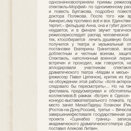
однозначновосприняли приемы режиссе
спектакль«Морфий» по одноименному расс
и повесть Булгакова, подробно повест
доктора Полякова. После того как в
Амнерис,ему противно всё и все. Единстве
терпит,– фельдшер Анна, она и губит докт
неудается, и в финале звучит трагиче
режиссерисследует распад человеческой 
тех, ктособирается лечить душевную бо
получился у театра и музыкальный сп
постановке Екатерины Гранитовой, во
доблестным и честным воинам, защит
Спектакль, наполненный военной лирик
встречен и проходил, как говорится, н
аплодировали участникам спектакля-
драматического театра «Мадам и месье»
(режиссер Павел Цепенюк), критик из Кр
на обсуждении этой работы: «Хотя актерс
следовало бы пересмотреть»... Но на та
фестиваль предусматривал и обстоятель
коллективов.В рамках «Встреч в Одессе
конкурс-выставкатеатрального плаката, 
место занял МихалТадеуш Голански (Рим
(Ростов-на-Дону,Россия), третье – Вячесл
завершениефестиваля государственная р
проекта «Сценабез границ» записа
академического драматическоготеатра «Дя
поставил Алексей Литвин.