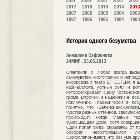
5:00
2026
2025
2024
2023
2017
2016
2015
2014
2013
2007
2006
2005
2004
2003
1997
1996
1995
1994
1993
История одного безумства
Анжелика Сафронова
24МИР , 23.05.2013
Спектакли о любви всегда вызы
самочувство многогранно и непредс
вмосковский театр ET CETERA я ш
кабиналифта, уютный холл и вот
котороескрывает сцену.Постановк
грома. Впрочем, в нашейжизни все,
исключение. Главныйгерой в кос
понятно, что «Валенсианскиебезу
чувства разных оттенков, здесьтесн
происходит, когда главные г
сумасшедшем доме, хотя совершен
Один попал сюда, скрываясь от пр
обобрал несостоявшийся л
Эрифилапонимают, что без ума друг