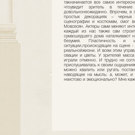
такначинается все самое интересн
чтоувидит зритель в течени
довольнонеожиданно. Впрочем, в э
простых декорациях – черных 
сценографии и костюмам, смог в
Мовсесян. Актеры сами меняют инте
каждый из нас также сам строит
сумасшедшего дома наталкивают на
безумия. Пластичность и 
ситуации,происходящие на сцене -
реальнойжизни. И всем этим управ
овации и цветы. У зрителей масса
играли отменно. И трудно не согл
прислушивалась к своим ощущениям
можно хвалить или ругать постано
наводящее на мысль: а, может, и 
неистово и эмоционально? Мне каже