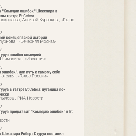
13
 "Комедии ошибок" Шекспира в
ом театре Et Cetera
одкопаева, Алексей Куренков , «Голос
13
ый конец опасной истории
пурнова , «Вечерняя Москва»
13
туруа ошибся комедией
Шимадина , «Известия»
13
 ошибок", или путь к самому себе
лотская , «Голос России»
13
уруа в театре Et Cetera: путаница по-
овски
пылова , РИА Новости
13
туруа представит "Комедию ошибок" в Еt
вости
13
 Шекспира Роберт Стуруа поставил