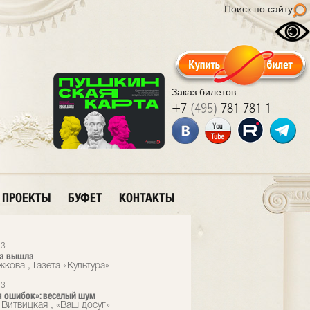
Поиск по сайту
Заказ билетов:
+7
(495)
781 781 1
ПРОЕКТЫ
БУФЕТ
КОНТАКТЫ
13
а вышла
кова , Газета «Культура»
13
 ошибок»: веселый шум
 Витвицкая , «Ваш досуг»