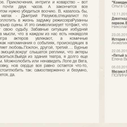
"Комедию
ое. Приключения, интриги и коварство – вот
Ольга С
е почти двух часов. А закончится все
том нужно убедиться воочию. В, казалось бы,
12.11.20
матах - Дмитрий Разумов,специалист по
Девятнад
оплотить в жизнь задумку режиссераРузанны
первом. В
рьер сцены. И это символизирует тотфакт, что
Николай
 свою судьбу. Забавные ситуации избудней
 мысли, что в каждом из нас есть некаядоля
23.05.20
игра актеров увлекают, а комичные
История 
 как напоминания о событиях, происходящих в
Анжели
ляет любовь.Поклон, другой, третий…. Бурные
22.05.20
 эмоций,вокруг слышатся реплики, что актеры
«Пятый э
аситься.Выйдя из здания театра, я долго еще
Елена В
. Можнолюбить или ненавидеть Лопе де Вега,
вку, нов сердце все равно остается что-то,
05.03.20
стоитлюбить так: самоотверженно и безумно,
Мюзикл П
тся, да.
ПОЛИНА