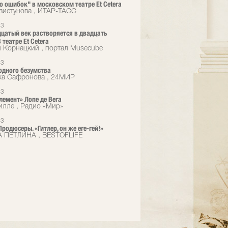
 ошибок" в московском театре Et Cetera
вистунова , ИТАР-ТАСС
13
цатый век растворяется в двадцать
 театре Et Сetera
 Корнацкий , портал Musecube
13
одного безумства
ка Сафронова , 24МИР
13
лемент» Лопе де Вега
илле , Радио «Мир»
13
родюсеры. «Гитлер, он же еге-гей!»
 ПЕТЛИНА , BESTOFLIFE