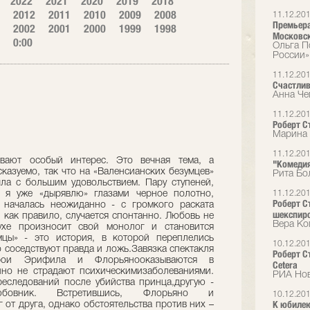
2022
2021
2020
2019
2018
2012
2011
2010
2009
2008
11.12.20
Премьера
2002
2001
2000
1999
1998
Московск
0:00
Ольга П
России»
11.12.20
Счастлив
Анна Че
11.12.20
Роберт С
Марина 
11.12.20
вают особый интерес. Это вечная тема, а
"Комедия
казуемо, так что на «Валенсианских безумцев»
Рита Бо
ла с большим удовольствием. Пару ступеней,
 я уже «дырявлю» глазами черное полотно,
11.12.20
Роберт Ст
а началась неожиданно - с громкого раската
шекспир
 как правило, случается спонтанно. Любовь не
Вера Ко
ухе произносит свой монолог и становится
мцы» - это история, в которой переплелись
10.12.20
о соседствуют правда и ложь.Завязка спектакля
Роберт С
ерои Эрифила и Флорьянооказываются в
Cetera
но не страдают психическимизаболеваниями.
РИА Но
еследований после убийства принца,другую -
юбовник. Встретившись, Флорьяно и
10.12.20
К юбилею
 от друга, однако обстоятельства против них –