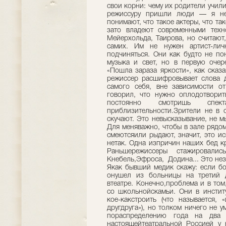
свои корни: чему их родители учил
режиссуру пришли люди — я не 
понимают, что такое актеры, что та
зато владеют современными техн
Мейерхольда, Таирова, но считают,
самих. Им не нужен артист-лич
подчиняться. Они как будто не по
музыка и свет, но в первую очер
«Пошла зараза яркости», как сказ
режиссер расшифровывает слова д
самого себя, вне зависимости от
говорил, что нужно оплодотворит
постоянно смотришь спект
приблизительности.Зрители не в 
скучают. Это невысказывание, не мы
Для меняважно, чтобы в зале рядо
смеютсяили рыдают, значит, это иск
нетак. Одна изпричин наших бед кр
Раньшережиссеры стажировалис
Кнебель,Эфроса, Додина... Это нез
Якак бывший медик скажу: если бо
онушел из больницы на третий д
втеатре. Конечно,проблема и в том
со школьнойскамьи. Они в институ
кое-какстроить (что называется,
другдруга»), но толком ничего не 
пораспределению года на два 
настоящейтеатральной Россией у 