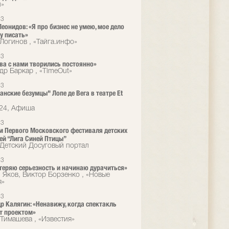
л»
13
еонидов: «Я про бизнес не умею, мое дело
у писать»
Логинов , «Тайга.инфо»
13
ва с нами творились постоянно»
др Баркар , «TimeOut»
13
анские безумцы" Лопе де Вега в театре Et
24, Афиша
13
м Первого Московского фестиваля детских
ей “Лига Синей Птицы”
Детский Досуговый портал
13
теряю серьезность и начинаю дурачиться»
 Яков, Виктор Борзенко , «Новые
я»
13
р Калягин: «Ненавижу, когда спектакль
т проектом»
Тимашева , «Известия»