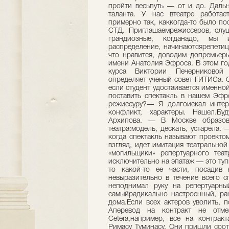
пройти весьпуть — от и до. Дальн
таланта. У нас втеатре работае
примерно так, каккогда-то было по
СТД. Приглашаемрежиссеров, слуш
грандиозные, когданадо, мы 
распределение, начинаютсярепетици
что нравится, доводим допремьеры
имени Анатолия Эфроса. В этом го
курса Виктории Печерниковой (
определяет ученый совет ГИТИСа. С
если студент удостаивается именно
поставить спектакль в нашем Эф
режиссуру?— Я долгоискал интер
конфликт, характеры. Нашел.Бу
Архипова. — В Москве образова
театра:модель, дескать, устарела.
когда спектакль называют проекто
взгляд, идет имитация театральной
«могильщики» репертуарного теат
исключительно на эпатаж — это туп
то какой-то ее части, посадив 
невыразительно в течение всего с
неподнимал руку на репертуарны
самыйрадикально настроенный, ран
дома.Если всех актеров уволить, 
Аперевод на контракт не отмен
Cetera,например, все на контрак
Римасу Туминасу. Они пришли соот