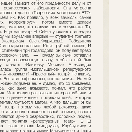
ейшее зависит от его преданности делу и от
т режиссерская лаборатория. Она устроена
ставлено дело в «Творческих мастерских» ВТО-
аем их. Как правило, у всех замыслы самые
их корректируем, потом вместе делаем
и, смотрим, что получилось в результате. То,
. Еще наштеатр Et Cetera учредил стипендию
ду мы вручилиее впервые — студентке третьего
мастерская ОлегаКудряшова). Победителя
типендия составляет 10тыс. рублей в месяц. И
й стипендии три годаподряд, он получает право
росовском зале. — Почему вы сами оставили
есную современную пьесу, чтобы в ней был
ду ставить «Винтовку Мосина» Александра
лась группа «могильщиков» репертуарного
 — А чтовзамен? «Проектный» театр? Ненавижу,
м. Все этиперформансы, инсталляции... На мой
 жизни,подмена ее. Я думаю, что со временем,
ра, как выих называете, поймут, что работа
ик. Можноодин раз вызвать интерес публики, и
на сценунесколько полулюбителей, которые
пектакляругаются матом. А что дальше? Я бы
й театр, потому что любой режиссер, даже
о или поздно захочет своей «семьи», своего
появится армия безработных, голодных людей.
яет понятия «репертуарный театр». В Et
тах. Честь ихвала Миндаугасу Карбаускису и
ветственно вТеатр имени Маяковского и Театр