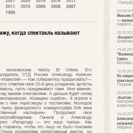
2021
2020
2019
2018
2017
«Театра
2011
2010
2009
2008
2007
1999
23.09.20
Максим Л
— музык
Кирилл 
ижу, когда спектакль называют
20.05.20
«Безумст
Алексан
19.05.20
"Валенси
Cetera
Москва 
т московскому театру Et Cetera. Его
10.05.20
редседатель СТД России Александр Калягин
По следа
 «Известий».— Как собираетесь праздновать?—
спектакл
сто отметим свой 20-й день рождения, артисты
Первый 
шиваюсь, пусть придумывают сами. Мне важнее,
25.03.20
над какими спектаклями. А дальше будет снова
«Быстро 
шекспировскую «Комедию ошибок». 9 апреля к
Валерий
ем с ним переговоры о постановке. Молодой
извести
пьесу французского комедиографа XVIII века
ственный наследник». Продолжат свое
19.03.20
еатромВладимир Панков и Александр
Александ
орил: «Репертуар — это лицо театра». Как
называю
а стараюсь, чтобы это лицо не было похожим
Марина 
Стуруа определяем репертуарный вектор, но