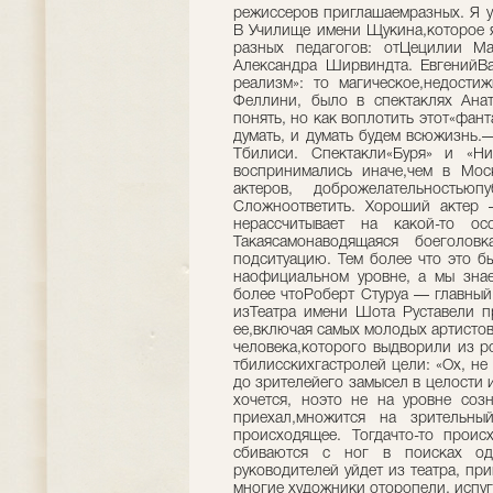
режиссеров приглашаемразных. Я у
В Училище имени Щукина,которое я
разных педагогов: отЦецилии М
Александра Ширвиндта. ЕвгенийВа
реализм»: то магическое,недости
Феллини, было в спектаклях Ана
понять, но как воплотить этот«фан
думать, и думать будем всюжизнь.—
Тбилиси. Спектакли«Буря» и «Н
воспринимались иначе,чем в Мо
актеров, доброжелательностью
Сложноответить. Хороший актер 
нерассчитывает на какой-то о
Такаясамонаводящаяся боеголовк
подситуацию. Тем более что это б
наофициальном уровне, а мы зна
более чтоРоберт Стуруа — главный 
изТеатра имени Шота Руставели п
ее,включая самых молодых артистов
человека,которого выдворили из р
тбилисскихгастролей цели: «Ох, не
до зрителейего замысел в целости 
хочется, ноэто не на уровне соз
приехал,множится на зрительн
происходящее. Тогдачто-то прои
сбиваются с ног в поисках ода
руководителей уйдет из театра, пр
многие художники оторопели, испу