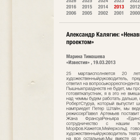
2026
2025
2024
2023
2022
2016
2015
2014
2013
2012
2006
2005
2002
2001
2000
Александр Калягин: «Ненав
проектом»
Марина Тимашева
«Известия» , 19.03.2013
25 мартаисполняется 20 ле
художественныйруководитель, п
ответил на вопросыкорреспондента
Пышныхпразднеств не будет, мы про
готовяткапустник, я в это не вме
над чеммы будем работать дальше, 
РобертСтуруа, который выпустит 
намприедет Петер Штайн, мы вед
режиссерПавел Артемьев поставит 
Жана ФрансуаРеньяра «Един
сотрудничество с нашим т
Морфов.Кажется,Мейерхольд гов
художественныйруководитель театр
на все остальные.Мы вместе со 