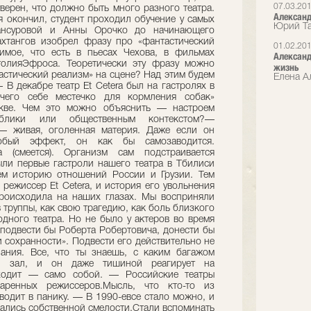
07.03.20
верен, что должно быть много разного театра.
Александр
 окончил, студент проходил обучение у самых
Юрий Та
ансуровой и Анны Орочко до начинающего
хтангов изобрел фразу про «фантастический
01.02.20
жимое, что есть в пьесах Чехова, в фильмах
Александ
толияЭфроса. Теоретически эту фразу можно
жизнь
тастический реализм» на сцене? Над этим будем
Елена А
 В декабре театр Et Cetera был на гастролях в
ичего себе местечко для кормления собак»
скве. Чем это можно объяснить — настроем
публики или общественным контекстом?—
— живая, оголенная материя. Даже если он
собый эффект, он как бы самозаводится.
а (смеется). Организм сам подстраивается
ыли первые гастроли нашего театра в Тбилиси
ем историю отношений России и Грузии. Тем
режиссер Et Cetera, и история его увольнения
роисходила на наших глазах. Мы восприняли
 труппы, как свою трагедию, как боль близкого
одного театра. Но не было у актеров во время
 подвести бы Роберта Робертовича, донести бы
и сохранности». Подвести его действительно не
нания. Все, что ты знаешь, с каким багажом
ый зал, и он даже тишиной реагирует на
сходит — само собой. — Российские театры
ренных режиссеров.Мысль, что кто-то из
иводит в панику. — В 1990-евсе стало можно, и
гались собственной смелости.Стали вспоминать