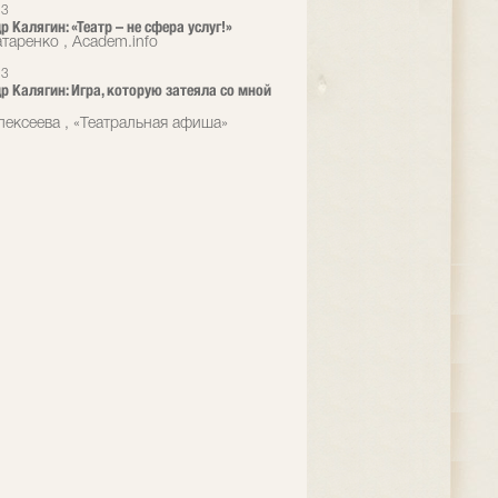
13
 Калягин: «Театр – не сфера услуг!»
таренко , Academ.info
13
р Калягин: Игра, которую затеяла со мной
лексеева , «Театральная афиша»