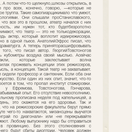
и. А потом что-то щелкнуло,шлюзы открылись, в
про всех, конечно, говорю, —которые не
кое труппа. Такие самопиарщикимало что умеют,
ологиями. Они слышали проСтаниславского,
 что все это в прошлом, атеатр начался с них
ность, им нужен тот, кто будетбезропотно
нимают, что театр — это не толькодекорации,
едь актер, который воплотит идеирежиссера.
ано в одной пьесе. АнатолийЭфрос писал, что
раматурга. А теперь приняторасшифровывать
 того, что писал автор. ГеоргийТовстоногов
ь кубометры воздуха своей мыслью. Асейчас
акли, которые захлестывает волна
силах прожевать концепции этих режиссеров,
сль, а концепция. Такой театр не захватывает.
м сидели профессор и сантехник. Если оба они
усство. Если один из них спит, значит, что-то
оется в том, что пропал институт стажировки.
ь у Ефремова, Товстоногова, Гончарова,
абываемый опыт. Его отсутствие невосполнимо.
льному прописана неделя под капельницей, а
ень, это скажется на его здоровье. Так и
, что на режиссерские факультеты берут прямо
те чего-то нахватаются, мизансцены выучатся
 «играй по диагонали» или «не перекрывайте
умеют. Любому выпускнику надо бы отправиться
в провинцию. Без этого столкновения с
него будут сбиты диоптрии. Человек должен