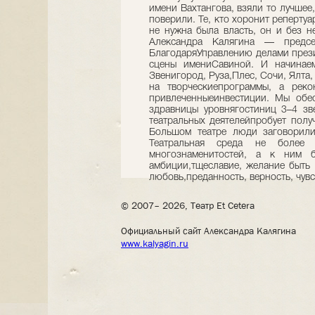
имени Вахтангова, взяли то лучшее,
поверили. Те, кто хоронит репертуа
не нужна была власть, он и без 
Александра Калягина — предсе
БлагодаряУправлению делами прези
сцены имениСавиной. И начинае
Звенигород, Руза,Плес, Сочи, Ялта
на творческиепрограммы, а рек
привлеченныеинвестиции. Мы обе
здравницы уровнягостиниц 3–4 зв
театральных деятелейпробует полу
Большом театре люди заговорили
Театральная среда не более
многознаменитостей, а к ним б
амбиции,тщеславие, желание быть 
любовь,преданность, верность, чув
© 2007– 2026, Театр Et Cetera
Официальный сайт Александра Калягина
www.kalyagin.ru