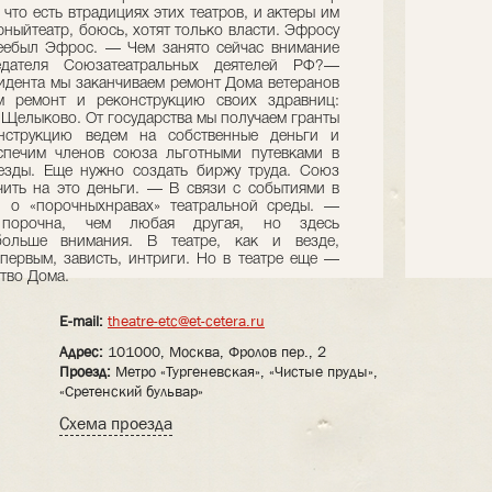
 что есть втрадициях этих театров, и актеры им
рныйтеатр, боюсь, хотят только власти. Эфросу
неебыл Эфрос. — Чем занято сейчас внимание
дателя Союзатеатральных деятелей РФ?—
дента мы заканчиваем ремонт Дома ветеранов
м ремонт и реконструкцию своих здравниц:
, Щелыково. От государства мы получаем гранты
онструкцию ведем на собственные деньги и
спечим членов союза льготными путевками в
езды. Еще нужно создать биржу труда. Союз
чить на это деньги. — В связи с событиями в
 о «порочныхнравах» театральной среды. —
 порочна, чем любая другая, но здесь
ольше внимания. В театре, как и везде,
первым, зависть, интриги. Но в театре еще —
ство Дома.
E-mail:
theatre-etc@et-cetera.ru
Адрес:
101000, Москва, Фролов пер., 2
Проезд:
Метро «Тургеневская», «Чистые пруды»,
«Сретенский бульвар»
Схема проезда