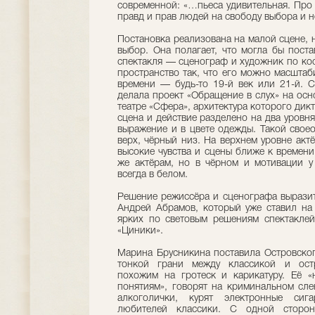
современной: «…пьеса удивительная. Про
правд и прав людей на свободу выбора и н
Постановка реализована на малой сцене, н
выбор. Она полагает, что могла бы пост
спектакля — сценограф и художник по к
пространство так, что его можно масшта
времени — будь-то 19-й век или 21-й. 
делала проект «Обращение в слух» на осн
театре «Сфера», архитектура которого дикт
сцена и действие разделено на два уровн
выражение и в цвете одежды. Такой свое
верх, чёрный низ. На верхнем уровне акт
высокие чувства и сцены ближе к времени
же актёрам, но в чёрном и мотивации у
всегда в белом.
Решение режиссёра и сценографа вырази
Андрей Абрамов, который уже ставил на
ярких по световым решениям спектаклей
«Циники».
Марина Брусникина поставила Островского
тонкой грани между классикой и ост
похожим на гротеск и карикатуру. Её «
понятиям», говорят на криминальном сле
алкоголички, курят электронные сига
любителей классики. С одной сторон