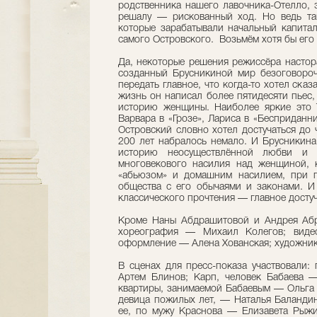
родственника нашего лавочника-Отелло, 
решалу — рискованный ход. Но ведь та
которые зарабатывали начальный капитал
самого Островского. Возьмём хотя бы его 
Да, некоторые решения режиссёра настор
созданный Брусникиной мир безоговорочн
передать главное, что когда-то хотел ска
жизнь он написал более пятидесяти пьес,
историю женщины. Наиболее яркие это Т
Варвара в «Грозе», Лариса в «Бесприданн
Островский словно хотел достучаться до 
200 лет набралось немало. И Брусникина п
историю неосуществлённой любви и с
многовекового насилия над женщиной, 
«абьюзом» и домашним насилием, при 
общества с его обычаями и законами. И
классического прочтения — главное достуч
Кроме Наны Абдрашитовой и Андрея Абр
хореография — Михаил Колегов; виде
оформление — Алена Хованская; художник
В сценах для пресс-показа участвовали
Артем Блинов; Карп, человек Бабаева —
квартиры, занимаемой Бабаевым — Ольга 
девица пожилых лет, — Наталья Баландин
ее, по мужу Краснова — Елизавета Рыж