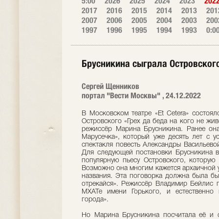
5:00
2026
2025
2024
2023
202
2017
2016
2015
2014
2013
201
2007
2006
2005
2004
2003
200
1997
1996
1995
1994
1993
0:0
Брусникина сыграла Островског
Сергей Щенников
портал "Вести Москвы" , 24.12.2022
В Московском театре «Et Cetera» состоял
Островского «Грех да беда на кого не жи
режиссёр Марина Брусникина. Ранее она 
Марусечка», который уже десять лет с у
спектакля повесть Александры Васильево
Для следующей постановки Брусникина в
популярную пьесу Островского, которую 
Возможно она многим кажется архаичной у
названия. Эта поговорка должна была бы
отрекайся». Режиссёр Владимир Бейлис п
МХАТе имени Горького, и естественно 
города».
Но Марина Брусникина посчитала её и 