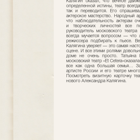
Калягин сказал, что вечное движе
определенной истины, театр всегда
так и переводится. Его спрашива
актерское мастерство. Народный а
что наблюдательность актерам оч
и творческих личностей все по
руководитель московского театра 
всегда мучается вопросом — что
режиссера подбирать к пьесе. В
Калягина уверяет — это самая наст
сцене. И все этими ролями доволь
доме не очень просто. Татьяна
московский театр «Et Cetera»сказал
все как одна большая семья… За
артисте России и его театре много
Посмотреть визитную карточку те
нового Александра Калягина.