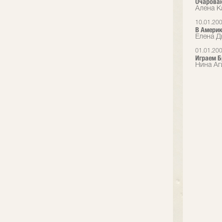
Очарован
Алена Ка
10.01.20
В Америк
Елена Дь
01.01.20
Играем Б
Нина Аг