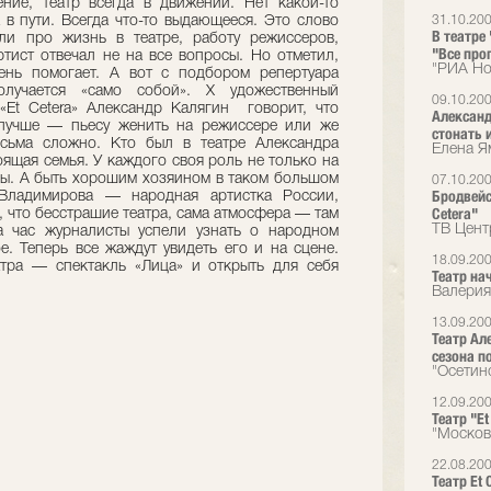
ние, театр всегда в движении. Нет какой-то
 в пути. Всегда что-то выдающееся. Это слово
31.10.20
В театре
ли про жизнь в театре, работу режиссеров,
"Все пр
ртист отвечал не на все вопросы. Но отметил,
"РИА Но
ень помогает. А вот с подбором репертуара
лучается «само собой». Х удожественный
09.10.20
«Et Cetera» Александр Калягин говорит, что
Александ
 лучше — пьесу женить на режиссере или же
стонать 
есьма сложно. Кто был в театре Александра
Елена Я
оящая семья. У каждого своя роль не только на
ны. А быть хорошим хозяином в таком большом
07.10.20
Бродвейс
 Владимирова — народная артистка России,
Cetera"
а, что бесстрашие театра, сама атмосфера — там
ТВ Цент
 час журналисты успели узнать о народном
е. Теперь все жаждут увидеть его и на сцене.
18.09.20
атра — спектакль «Лица» и открыть для себя
Театр на
Валерия
13.09.20
Театр Ал
сезона п
"Осетин
12.09.20
Театр "E
"Москов
22.08.20
Театр Et