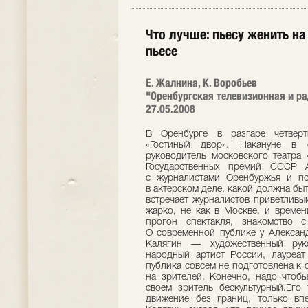
Что лучше: пьесу женить н
пьесе
Е. Жалнина, К. Воробьев
"Оренбургская телевизионная и ра
27.05.2008
В Оренбурге в разгаре четверт
«Гостиный двор». Накануне в 
руководитель московского театра 
Государственных премий СССР А
с журналистами Оренбуржья и по
в актерском деле, какой должна быт
встречает журналистов приветливы
жарко, не как в Москве, и време
прогон спектакля, знакомство 
О современной публике у Александ
Калягин — художественный руко
народный артист России, лауреат
публика совсем не подготовлена к 
на зрителей. Конечно, надо чтобы
своем зритель бескультурный.Его
движение без границ, только вп