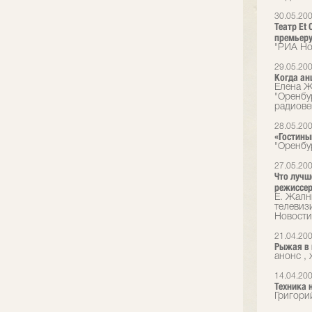
30.05.20
Театр Et
премьеру
"РИА Но
29.05.20
Когда ан
Елена Ж
"Оренбу
радиове
28.05.20
«Гостины
"Оренбу
27.05.20
Что лучш
режиссер
Е. Жалн
телевиз
Новости
21.04.20
Рыжая в 
анонс ,
14.04.20
Техника 
Григори