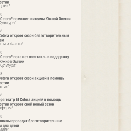
сетии
дник"
08
t Cetera" поможет жителям Южной Осетии
Культура"
08
 Cetera откроет сезон благотворительным
лем
нты и Факты"
08
t Cetera" покажет спектакль в поддержку
 Южной Осетии
Культура"
08
 Cetera откроет сезон акцией в помощь
сетии
етия"
08
бря театр Еt Cetera акцией в помощь
етии откроет свой новый сезон
нформ"
08
осквы проводят благотворительные
и для детей
Маяк"