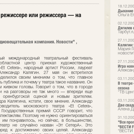
18.12.20
Дыхание
а режиссере или режиссера — на
Ольга Е
02.12.20
Дягилев 
Тарбут.r
диовещательная компания. Новости" ,
27.11.20
Калягин: 
Мария Г
новости
ый международный театральный фестиваль
27.11.20
областной центр приехал художественный
Игра нав
«Et Cetera», народный артист России, лауреат
Алексан
лександр Калягин. 27 мая он встретился
делился своим мнением о том, что главное
03.11.20
ь публика и почему у театра такое название. Он
В театре
м кивком головы. Говорит о том, что в городе
сезона
ни на разговоры не так много — впереди еще
"ТВ Цен
с оренбургской сценой и новым зрителем.
03.11.20
ра Калягина, кстати, свое мнение. Александр
Две свад
водитель московского театра «Et Cetera»,
Алена Д
 Государственных премий СССР говорит, что
спектаклям. Поэтому не нужно ориентироваться
31.10.20
 им понравилось, но сейчас, в большинстве,
"Все про
 театр не случайно назван «Эт СетерА». Это
"ВЕСТИ 
еред к достижению своих целей. Александр
"ВЕСТИ