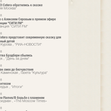
08
Et Cetera обратились к сказке
яя Москва"
08
 с Алексеем Серовым в прямом эфире
нции "СИТИ FM"
анция "СИТИ FM"
08
 Cetera представит современную сказку для
ный детей
 Курова , "РИА-НОВОСТИ"
08
тва Брэдбери сбылись
х , "День за днем"
08
ак смех до бесчувствия
Каминская , Газета "Культура"
08
антесом
едых , "Итоги"
08
the Flames/В борьбе с пламенем
идман , «The Moscow Times»
08