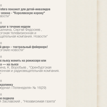
08
 Cetera покажет для детей-инвалидов
 сезона - "Королевскую корову"
вости"
08
шлаг в течение недели
алнина, Сергей Федосеев ,
ргская телевизионная и
щательная компания. Новости"
08
й двор» - театральный фейерверк!
ргские новости"
08
е: пьесу женить на режиссере или
а — на пьесе
ина, К. Воробьев , "Оренбургская
ионная и радиовещательная компания.
"
08
крапинку
 журнал «Теленеделя» № 16(29)
08
не подвела
й Заславский , "Независимая газета"