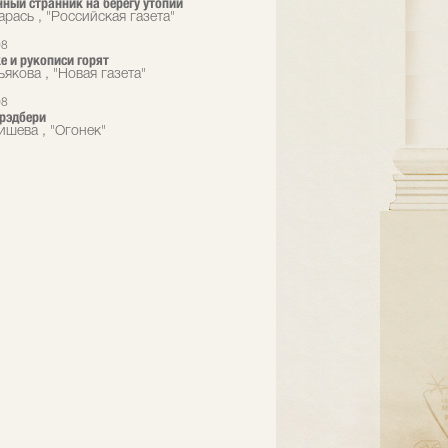
ный странник на берегу утопии
рась , "Российская газета"
08
е и рукописи горят
якова , "Новая газета"
08
рэдбери
ишева , "Огонек"