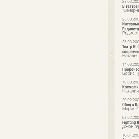
28.03.20
В театре 
"Вечерн
25.03.20
Интервью
Радиоста
Радиост
25.03.20
Театр Et
современ
Наталья
14.03.20
Пророчес
Борис Ту
13.03.20
Космос к
Наталия 
20.02.20
Обед с Д
Мария С
08.02.20
Fighting 
Джон Фр
10.01.20