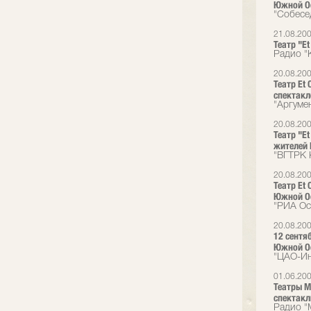
Южной О
"Собесе
21.08.20
Театр "E
Радио "
20.08.20
Театр Et
спектак
"Аргуме
20.08.20
Театр "E
жителей
"ВГТРК 
20.08.20
Театр Et
Южной О
"РИА Ос
20.08.20
12 сентя
Южной Ос
"ЦАО-И
01.06.20
Театры М
спектакл
Радио "