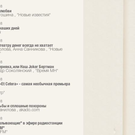
08
 любви
гошина , "Новые известия"
08
наших дней
u
08
театру денег всегда не хватает
олова, Анна Санникова , "Новые
"
08
ерняка, или Наш Joker Бертман
др Соколянский , "Время МН"
08
 «Et Cetera» - самая необычная премьера
тр"
08
ьбы и сплошные похороны
анилова , akado.com
08
плывающие" в эфире радиостанции
FM"
 FM"