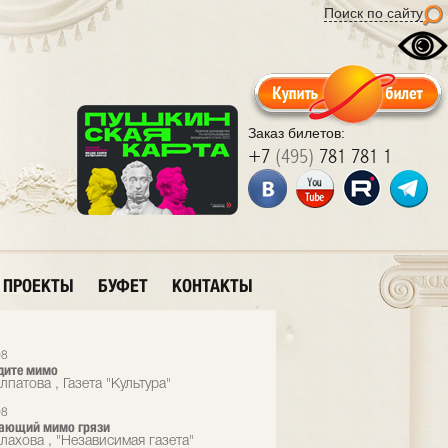
Поиск по сайту
Заказ билетов:
+7
(495)
781 781 1
ПРОЕКТЫ
БУФЕТ
КОНТАКТЫ
08
дите мимо
патова , Газета "Культура"
08
ающий мимо грязи
лахова , "Независимая газета"