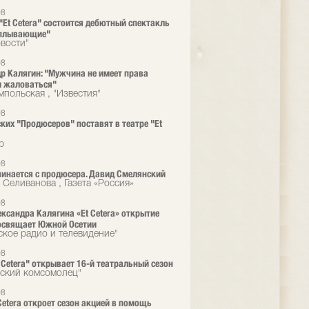
08
 "Et Cetera" состоится дебютный спектакль
оплывающие"
вости"
08
р Калягин: "Мужчина не имеет права
и жаловаться"
мпольская , "Известия"
08
ких "Продюсеров" поставят в театре "Et
р
08
чинается с продюсера. Давид Смелянский
 Селиванова , Газета «Россия»
08
ександра Калягина «Et Cetera» открытие
освящает Южной Осетии
ское радио и телевидение"
08
t Сetera" открывает 16-й театральный сезон
ский комсомолец"
08
 Cetera откроет сезон акцией в помощь