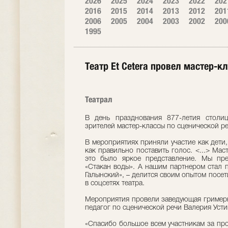
2026
2025
2024
2023
2022
202
2016
2015
2014
2013
2012
201
2006
2005
2004
2003
2002
200
1995
Театр Et Cetera провел мастер-к
Театрал
В день празднования 877-летия столиц
зрителей мастер-классы по сценической ре
В мероприятиях приняли участие как дети, 
как правильно поставить голос. <...> Маст
это было яркое представление. Мы пре
«Стакан воды». А нашим партнером стал п
Галынский», – делится своим опытом посет
в соцсетях театра.
Мероприятия провели заведующая гримерн
педагог по сценической речи Валерия Усти
«Спасибо большое всем участникам за про