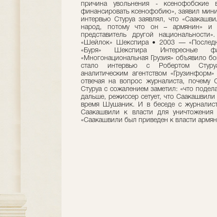
причина увольнения - ксенофобские 
финансировать ксенофобию», заявил минис
интервью Стуруа заявлял, что «Саакашви
народ, потому что он – армянин» и «
представитель другой национальности
«Шейлок» Шекспира • 2003 — «Последн
«Буря» Шекспира Интересные фа
«Многонациональная Грузия» объявило бо
стало интервью с Робертом Стуруа
аналитическим агентством «Грузинформ»
отвечая на вопрос журналиста, почему 
Стуруа с сожалением заметил: «что подела
дальше, режиссер сетует, что Саакашвили 
время Шушаник. И в беседе с журналист
Саакашвили к власти для уничтожения 
«Саакашвили был приведен к власти армя