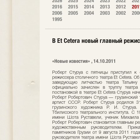
2026
2025
2024
2023
2022
202
2016
2015
2014
2013
2012
201
2006
2005
2004
2003
2002
200
1995
В Et Cetera новый главный режис
«Новые известия» , 14.10.2011
Роберт Стуруа с пятницы приступил к 
режиссера столичного театра Et Cetera. О
заведующую литчастью театра Татьяну
официально зачислен в труппу театра
постановкой в театре Et Cetera Стуруа на
Роберт Робертович Стуруа — грузинский 
артист СССР. Роберт Стуруа родился 3
грузинского художника Р. И. Стуруа.
Тбилисского театрального института. С 1
имени Шота Руставели, ученик Михаила
Роберт Робертович становится главным ре
художественным руководителем. При
памятников Грузии от 9 августа 2011 год
руководителя театра имени Шота Руставел