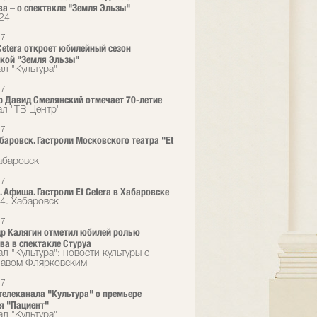
а – о спектакле "Земля Эльзы"
24
17
 Сetera откроет юбилейный сезон
кой "Земля Эльзы"
л "Культура"
17
 Давид Смелянский отмечает 70-летие
ал "ТВ Центр"
17
баровск. Гастроли Московского театра "Et
абаровск
17
. Афиша. Гастроли Et Cetera в Хабаровске
4. Хабаровск
17
р Калягин отметил юбилей ролью
ва в спектакле Стуруа
л "Культура": новости культуры с
авом Флярковским
17
телеканала "Культура" о премьере
я "Пациент"
л "Культура"