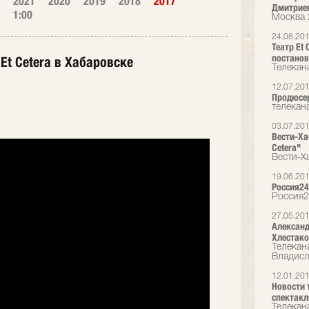
2021
2020
2019
2018
2017
Дмитриев
1:00
Москва 
24.08.20
Театр Et
постанов
Et Cetera в Хабаровске
Телекана
12.07.20
Продюсер
телекан
03.07.20
Вести-Ха
Cetera"
Вести-Х
19.06.20
Россия24
Россия2
27.05.20
Александ
Хлестако
Телекана
Владисл
12.01.20
Новости 
спектакл
Телекана