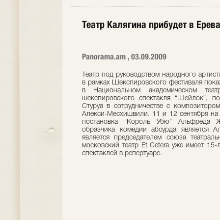
Театр Калягина прибудет в Ерев
Panorama.am , 03.09.2009
Театр под руководством народного артист
в рамках Шекспировского фестиваля покаж
в Национальном академическом теат
шекспировского спектакля “Шейлок”, по
Стуруа в сотрудничестве с композиторо
Алекси-Месхишвили. 11 и 12 сентября на 
постановка “Король Убю” Альфреда Ж
образчика комедии абсурда является А
является председателем союза театрал
московский театр Et Cetera уже имеет 15
спектаклей в репертуаре.