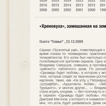
2026
2025
2024
2023
2022
202
2016
2015
2014
2013
2012
201
2006
2005
2002
2001
2000
199
«Хреновуха», замешанная на зем
Газета "Семья" , 23.12.2009
Сериал «Проклятый рай», повествующий о жизни обитателей элитного борделя, во время показа по телевидению практически постоянно занимал верхние строчки телерейтингов. Его успех был настолько очевиден, что вскоре сняли продолжение полюбив­шегося зрителям сериала. Одну из главных ролей в фильме сыграл актер Владимир Скворцов, снявшись в противоречивой роли Алика — администратора «райского» публичного дома. По российскому телека­налу сейчас идет сериал «Однажды будет любовь», в котором у актера также одна из главных ролей. Зри­тели, которые следят за творческим ростом актера, видели его и во многих других картинах, таких, как «На углу, у Патриарших», «Полнолуние», «Северный сфинкс», «Штрафбат», «Адъютанты любви», «Лебе­диный рай», «Палач», «Возвращение Турецкого», и многих других... — Владимир, в последнее время вы что-то часто стали играть злодеев. — Вот поэтому-то я поначалу не согла­шался на роль Аркадия в сериале «Однажды будет любовь». Но режиссер-постановщик этого фильма Дмитрий Магонов, у которого я снимался прежде в «Адъютантах любви», объяснил мне, что роль будет развиваться. Дима сказал, что эта роль не будет однозначно отрицательной. А так как сюжетные линии развития героев в большом сериале придумываются и пишутся, что называется, по ходу съемочного процес­са, то я попросил все-таки не делать моего героя совсем уж гнусным. Мне хотелось показать несчаст­ного, мучающегося человека, который то совершает какие-то чудовищные поступки, за которые просто стыдно, то показывает себя человеком благородным и даже положительным. Такой интересный, знако­мый всем тип, ну наподобие Остапа Бендера. Съемки сериала уже завершены, так что могу сейчас сказать, что отношение зрителей к моему Аркадию изменится кардинально, в конце концов он станет настоящим по­ложительным героем. — Сколько всего серий? — Отсняли 252 серии. — Есть что-то общее между вами и Аркадием? — Да нет. Разве что только чувство юмора. — Скажите, а как в вашей жизни возник такой персонаж Алик? — Ну, как актеры получают роли? Меня периодически приглашали на пробы, но утверждали далеко не всегда. Поэтому на встречу с режиссером фильма «Проклятый рай» Игорем Коробейниковым я отправился без особого энтузиазма. Думал, как всегда, «завернут». К тому же на студии я появился поздно вечером, уставший после сыг­ранного спектакля. Режиссер тоже выглядел утомленным, как я потом узнал, он до этого весь день встречался чуть ли не с сотней претендентов на различные роли. Я про­читал монолог из сценария, что-то попробовал изобразить и уехал, забыв об этом проекте. Но, к моему большому удивлению, через пару дней мне позвонили и сообщили, что меня утвердили на одну из главных ролей. — Вы осуждаете своего героя? — Нет, не осуждаю. Ведь, в конце концов, он распла­тился за свою, так скажем, не самую положительную сто­рону жизни... В фильме показано не то, чем занимаются обитатели этого «Рая», здесь акцент сделан на осознание ими причин, почему оказались на самом дне жизни. Герои в свое время были поставлены перед жестким выбором: этот путь или другой. Они выбрали и в финале попла­тились... Во второй части я играл своего героя иным, конечно, в итоге мне было его очень жалко. Он предстает таким спившимся алкоголиком и в то же время немного — философом, но в конце концов не выдерживает борьбы за существование и трагически погибает... — После выхода «Проклятого рая» вы, как говорит­ся, проснулись знаменитым. — Да не сказал бы, что знаменитым, но на улице узнавать стали. Однажды в Одессе зашел в магазин, продавщица внимательно на меня посмотрела и тихо так спросила: «Скажите, а вы актер?» Я так же тихо ответил: «Ну да, немного». И она как вдруг заорет на весь магазин: «Девки, а у нас в. магазине актер из «Проклятого рая»!» Это было как-то уж совсем неожиданно... — У вас здорово изменилась внешность. Нет се­режки в ухе, пижонской бородки, да и костюмчик вовсе не гламурный. — Еще вы забыли сказать о том, что я налысо стри­женный. Что касается гламура, то я сейчас снимаюсь в сериале под таким названием — «Гламур». Кстати, вместе с Эвелиной Блёданс, с которой вместе играли в «Прокля­том рае». У меня роль модельера Волнушкина, а у нее — хозяйки Дома моделей. — Повторение «Проклятого рая»? — Да нет. Тут мой герой — гений модельного бизнеса. И никаких «злодейских закидонов». Но рассказывать о се­риале ничего не буду, скажу только, что в нем 35 серий. — Тогда сразу уж скажите, в каких проектах еще заняты. — Новых несколько. Сейчас перечислю названия. Это «Степ бай степ», «Фотограф», «Синдром Феникса», «Грязная работа», «Печатников переулок, дом 3»,»Тихая семейная жизнь», «Барвиха», «Я буду счастлива завтра». Сейчас занимаюсь озвучиванием фильма «Бесконечные мечты о счастье», и так получилось, что в этом проекте выступаю и в качестве режиссера постпродакшн картины. Это серьезное фестивальное кино, которое, однако, будет интересно и понятно многим зрителям. В центре сюжета — семья, мать, отец и маленькая дочь. Семья переживает кризис, муж и жена развелись, из-за чего девочка очень переживает. Ребенок впадает в странное сомнамбулическое состояние и во сне видит такой иде­альный мир, где папа — король, мама — королева, она — маленькая прин