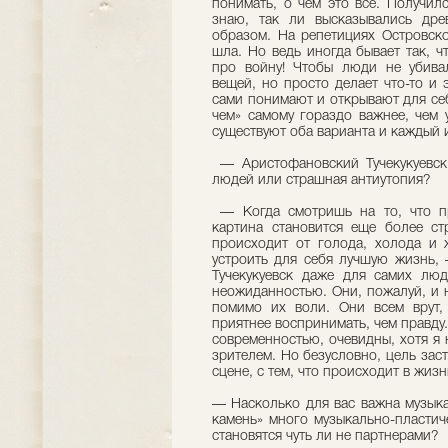
понимать, о чем это все. Получил
знаю, так ли высказывались дре
образом. На репетициях Островско
шла. Но ведь иногда бывает так, 
про войну! Чтобы люди не убивал
вещей, но просто делает что-то и
сами понимают и открывают для себя
чем» самому гораздо важнее, чем 
существуют оба варианта и каждый 
— Аристофановский Тучекукуевск
людей или страшная антиутопия?
— Когда смотришь на то, что пр
картина становится еще более ст
происходит от голода, холода и ж
устроить для себя лучшую жизнь, 
Тучекукуевск даже для самих люд
неожиданностью. Они, пожалуй, и 
помимо их воли. Они всем врут,
приятнее воспринимать, чем правду
современностью, очевидны, хотя я
зрителем. Но безусловно, цель заст
сцене, с тем, что происходит в жизни
— Насколько для вас важна музыка
камень» много музыкально-пластич
становятся чуть ли не партнерами?