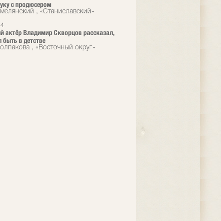
руку с продюсером
мелянский , «Станиславский»
14
й актёр Владимир Скворцов рассказал,
л быть в детстве
олпакова , «Восточный округ»