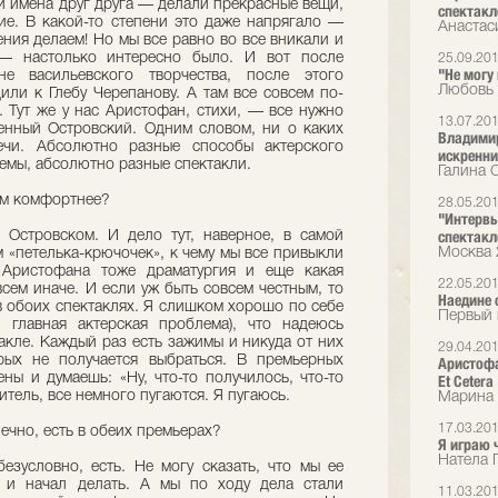
и имена друг друга — делали прекрасные вещи,
спектакл
ие. В какой-то степени это даже напрягало —
Анастас
ения делаем! Но мы все равно во все вникали и
 — настолько интересно было. И вот после
25.09.20
"Не могу
 васильевского творчества, после этого
Любовь 
или к Глебу Черепанову. А там все совсем по-
 Тут же у нас Аристофан, стихи, — все нужно
13.07.20
енный Островский. Одним словом, ни о каких
Владимир
ечи. Абсолютно разные способы актерского
искренни
емы, абсолютно разные спектакли.
Галина 
ам комфортнее?
28.05.20
"Интервь
спектакл
стровском. И дело тут, наверное, в самой
Москва 
 «петелька-крючочек», к чему мы все привыкли
 Аристофана тоже драматургия и еще какая
22.05.20
всем иначе. И если уж быть совсем честным, то
Наедине 
в обоих спектаклях. Я слишком хорошо по себе
Первый 
 главная актерская проблема), что надеюсь
такле. Каждый раз есть зажимы и никуда от них
29.04.20
рых не получается выбраться. В премьерных
Аристофа
ны и думаешь: «Ну, что-то получилось, что-то
Et Cetera
ритель, все немного пугаются. Я пугаюсь.
Марина 
17.03.20
ечно, есть в обеих премьерах?
Я играю 
Натела П
зусловно, есть. Не могу сказать, что мы ее
, и начал делать. А мы по ходу дела стали
11.03.20