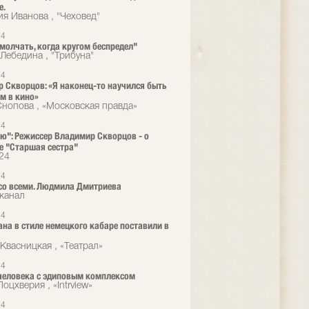
е.
ия Иванова , "Чеховед"
14
 молчать, когда кругом беспредел"
Лебедина , "Трибуна"
14
 Скворцов: «Я наконец-то научился быть
м в кино»
Снопова , «Московская правда»
14
ю": Режиссер Владимир Скворцов - о
е "Старшая сестра"
24
14
со всеми. Людмила Дмитриева
канал
14
на в стиле немецкого кабаре поставили в
Квасницкая , «Театрал»
14
человека с эдиповым комплексом
оцхверия , «Intrview»
14