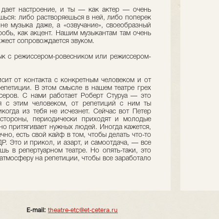
дает настроение, и ты — как актер — очень
шься: либо растворяешься в ней, либо поперек
 не музыка даже, а «озвучание», своеобразный
робь, как акцент. Нашим музыкантам там очень
 жест сопровождается звуком.
к с режиссером-ровесником или режиссером-
сит от контакта с конкретным человеком и от
репетиции. В этом смысле в нашем театре грех
серов. С нами работает Роберт Стуруа — это
я с этим человеком, от репетиций с ним ты
икогда из тебя не исчезнет. Сейчас вот Петер
стороны, периодически приходят и молодые
но притягивает нужных людей. Иногда кажется,
ечно, есть свой кайф в том, чтобы делать что-то
Р. Это и прикол, и азарт, и самоотдача, — все
ишь в репертуарном театре. Но опять-таки, это
атмосферу на репетиции, чтобы все заработало
E-mail:
theatre-etc@et-cetera.ru