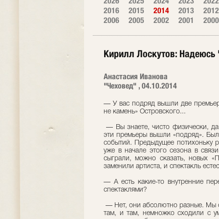
2026
2025
2024
2023
2022
2016
2015
2014
2013
2012
2006
2005
2002
2001
2000
Кирилл Лоскутов: Надеюсь 
Анастасия Иванова
"Чеховед" , 04.10.2014
— У вас подряд вышли две премье
не камень» Островского...
— Вы знаете, чисто физически, да
эти премьеры вышли «подряд». Был 
событий. Предыдущее потихоньку р
уже в начале этого сезона в связ
сыграли, можно сказать, новых «П
заменили артиста, и спектакль есте
— А есть какие-то внутренние пер
спектаклями?
— Нет, они абсолютно разные. Мы 
там, и там, немножко сходили с у