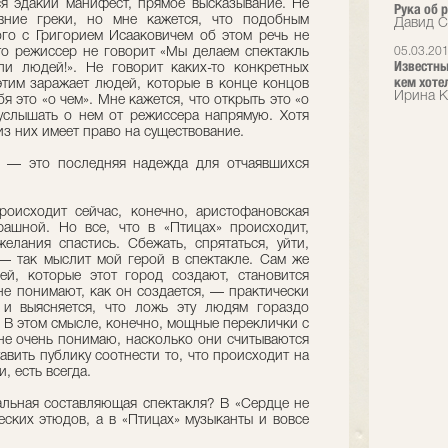
ся эдакий манифест, прямое высказывание. Не
Рука об 
вние греки, но мне кажется, что подобным
Давид С
го с Григорием Исааковичем об этом речь не
что режиссер не говорит «Мы делаем спектакль
05.03.20
Известны
и людей!». Не говорит каких-то конкретных
кем хоте
 этим заражает людей, которые в конце концов
Ирина К
 это «о чем». Мне кажется, что открыть это «о
услышать о нем от режиссера напрямую. Хотя
из них имеет право на существование.
 — это последняя надежда для отчаявшихся
оисходит сейчас, конечно, аристофановская
рашной. Но все, что в «Птицах» происходит,
елания спастись. Сбежать, спрятаться, уйти,
— так мыслит мой герой в спектакле. Сам же
ей, которые этот город создают, становится
не понимают, как он создается, — практически
 и выясняется, что ложь эту людям гораздо
. В этом смысле, конечно, мощные переклички с
 не очень понимаю, насколько они считываются
авить публику соотнести то, что происходит на
, есть всегда.
льная составляющая спектакля? В «Сердце не
еских этюдов, а в «Птицах» музыканты и вовсе