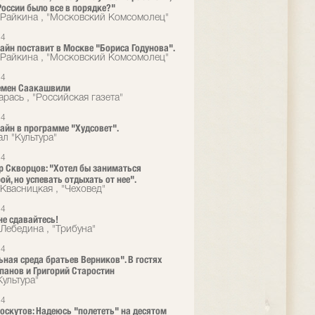
России было все в порядке?"
Райкина , "Московский Комсомолец"
14
айн поставит в Москве "Бориса Годунова".
Райкина , "Московский Комсомолец"
14
емен Саакашвили
рась , "Российская газета"
14
айн в программе "Худсовет".
л "Культура"
14
 Скворцов: "Хотел бы заниматься
ой, но успевать отдыхать от нее".
Квасницкая , "Чеховед"
14
не сдавайтесь!
Лебедина , "Трибуна"
14
ьная среда братьев Верников". В гостях
епанов и Григорий Старостин
Культура"
14
оскутов: Надеюсь "полететь" на десятом