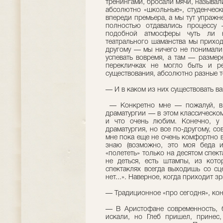
тренингами, бросали мячи, называл
абсолютно «школьные», студенческ
впереди премьера, а мы тут упражн
полностью отдавались процессу
подобной атмосферы чуть ли не
театрального шаманства мы приход
другому — мы ничего не понимали.
успевать вовремя, а там — размер
перекличках не могло быть и р
существования, абсолютно разные т
— И в каком из них существовать в
— Конкретно мне — пожалуй, в О
драматургии — в этом классическом
и что очень любим. Конечно, у
драматургия, но все по-другому, со
мне пока еще не очень комфортно 
знаю (возможно, это моя беда и
«полететь» только на десятом спек
не деться, есть штампы, из кото
спектаклях всегда выходишь со сце
нет...». Наверное, когда приходит з
— Традиционное «про сегодня», кон
— В Аристофане современность, бе
искали, но Глеб пришел, принес