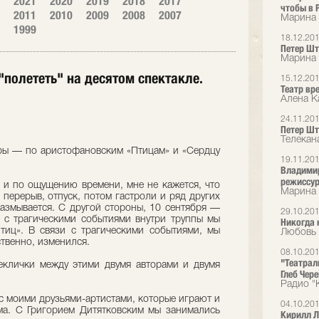
2021
2020
2019
2018
2017
чтобы в 
2011
2010
2009
2008
2007
Марина 
1999
18.12.20
Петер Шт
Марина 
"полететь" на десятом спектакле.
15.12.20
Театр вр
Алена Ка
24.11.20
Петер Шт
Телекана
ры — по аристофановским «Птицам» и «Сердцу
19.11.20
Владимир
режиссур
 и по ощущению времени, мне не кажется, что
Марина 
перерыв, отпуск, потом гастроли и ряд других
азмывается. С другой стороны, 10 сентября —
29.10.20
и с трагическими событиями внутри труппы мы
Никогда 
тиц». В связи с трагическими событиями, мы
Любовь 
ственно, изменился.
08.10.20
"Театрал
еклички между этими двумя авторами и двумя
Глеб Чер
Радио "
с моими друзьями-артистами, которые играют и
04.10.20
ма. С Григорием Дитятковским мы занимались
Кирилл Л