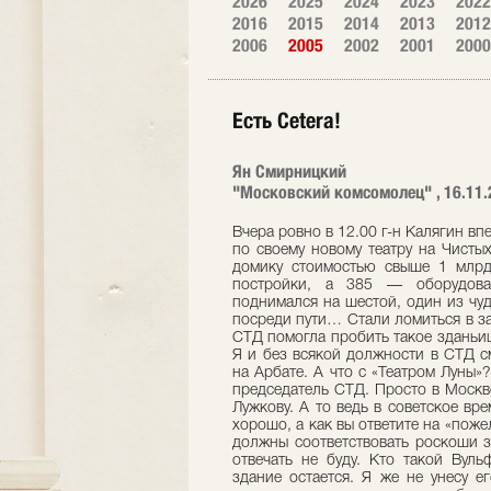
2026
2025
2024
2023
2022
2016
2015
2014
2013
2012
2006
2005
2002
2001
2000
Есть Сetera!
Ян Смирницкий
"Московский комсомолец" , 16.11.
Вчера ровно в 12.00 г-н Калягин в
по своему новому театру на Чистых
домику стоимостью свыше 1 млрд
постройки, а 385 — оборудова
поднимался на шестой, один из чуд
посреди пути… Стали ломиться в з
СТД помогла пробить такое зданьи
Я и без всякой должности в СТД с
на Арбате. А что с «Театром Луны»
председатель СТД. Просто в Москве
Лужкову. А то ведь в советское вр
хорошо, а как вы ответите на «поже
должны соответствовать роскоши 
отвечать не буду. Кто такой Вул
здание остается. Я же не унесу е