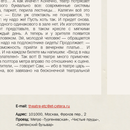
 его… А как иначе?! Конечно, театр потрясает
ого буквально все: современные системы
, паркет, перила лестницы… Калягин всё это
»: — Если уж спектакль не понравится, то
: ну надо же! Пусть хоть так. И придет снова.
одного одинакового в зале нет. Их изготовляли
от представьте, в таком кресле с мягкими
ждый день. А теперь и у зрителя появится
еловеком. Эй, молодой человек! — обращается
е надо на подлокотнике сидеть! Продолжает: —
озможность прийти в вечернем платье… И
… И на каждом билете мы напишем: «Вход в наш
лателен!» Так вот! В театре много примочек:
а полтора метра вправо по отношению к сцене.
стители, — говорит Сам, — ибо в театре царь —
ина, все завязано на бесконечной театральной
E-mail:
theatre-etc@et-cetera.ru
Адрес:
101000, Москва, Фролов пер., 2
Проезд:
Метро «Тургеневская», «Чистые пруды»,
«Сретенский бульвар»