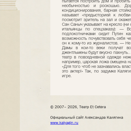
пытается построить дом и пробить
необычностью и роскошью. Дор
кондиционирования, барная стойка
называет «предысторией к любви
посмотрит зритель на зал и скажет
Сан Саныч указывает на кресло (ни 
итальянцы по спецзаказу): — В
подлокотничками сидит Путин ка
возможность почувствовать себя ч
он к кому-то из журналистов. — Н
Дамы в кои-то веки получат в
джентльмены будут вкусно пахнуть
театр в повседневной одежде неже
например, царская ложа смещена н
«Для того чтоб не зазнавались вла
это актер!» Так, по задумке Каляг
игре.
© 2007– 2026, Театр Et Cetera
Официальный сайт Александра Калягина
www.kalyagin.ru