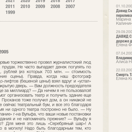
2021
2020
2019
2018
2017
2011
2010
2009
2008
2007
01.10.20
Давид См
1999
перелива
Марина 
Калини
29.09.20
ДАВИД С
дороже д
Елена Ф
2005
07.04.20
Владимир
Алиса Н
первые торжественно провел журналистский люд
 прудах. Не часто выпадает денек погулять по
22.03.20
. рублей (из которых 703 млн. — стоимость
Смерть Т
ние сцены). Правда, когда наш фотограф
Елена К
о-лифтов (бешеной цены!) взял вдруг и «устал»
акрытую дверь. — Вам должность председателя
це за миллиард? — Да ничем я не пользовался!
мог организовать театр и получить здание еще
? Проханов тоже получил дом, а он никакой не
 сейчас театральный бум, и все это благодаря
емя ни одного театра построено не было. — Ну
лание» г-на Вульфа, что ваши новые постановки
здания и не напоминать прежние? — Вульфу я
ьф? Для меня это лишь «Серебряный шар»! А
го в могилу! Надо быть благодарным тем, кто