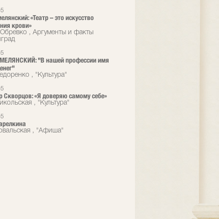
05
елянский: «Театр – это искусство
ния крови»
Обревко , Аргументы и факты
нград
05
МЕЛЯНСКИЙ: "В нашей профессии имя
енег"
едоренко , "Культура"
05
 Скворцов: «Я доверяю самому себе»
икольская , "Культура"
05
арелкина
овальская , "Афиша"