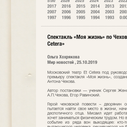
5:00
2026
2025
2024
2023
202
2017
2016
2015
2014
2013
201
2007
2006
2005
2004
2003
200
1997
1996
1995
1994
1993
0:0
Спектакль «Моя жизнь» по Чехову
Cetera»
Ольга Хохрякова
Мир новостей , 25.10.2019
Московский театр Et Cetera под руковод
премьеру спектакля «Моя жизнь», созда
Антона Чехова.
Автор постановки — ученик Сергея Жено
А.П.Чехова, Егор Равинский.
Герой чеховской повести – дворянин 
пытается найти свое место в жизни, начи
деспотичного отца. Мисаил идет работ
хочет заниматься физическим трудом. Но 
событие из ряда вон выходящее: кто-т