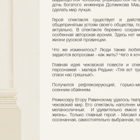
выдающегося человека, решившегося на б
дочь богатого инженера Должикова Маша
сделать мир лучше.
Герой спектакля существует и дейс
общепринятым устоям своего общества, по
актуально. В спектакле бережно сохране
особенная авторская ирония. Здесь нет м
жизни русской провинции.
Что же изменилось? Люди также любят,
задаются вопросами - как жить? Чего я хо
Главная идея чеховской повести и спе
персонажей - маляра Редьки: «Тля ест тра
спаси нас грешных!».
Получился рефлексирующий, горько-м
осенним обаянием.
Режиссеру Егору Равинскому удалось теат
чеховский мир. Его спектакль наполнен 
меланхоличный. И удивительно емкое н
жизнь». Только главный герой - Мисаил 
осознанная, самостоятельно выбранная, п