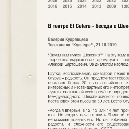
2026
2025
2024
2023
2022
202
2016
2015
2014
2013
2009
1:0
В театре Et Сetera - беседа о Ше
Валерия Кудрявцева
Телеканала "Культура" , 21.10.2019
"Зачем нам нужен Шекспир?" На эту тему в 
творчества выдающегося драматурга – ре
Алексей Бартошевич. За диалогом наблюд
Шутки, воспоминания, сонастрой перед в
Стуруа – редкость. Он предпочитает гово
поставил более 20 пьес английского к
интересных и нестандартных его интерпрета
лучших спектаклей всех времён и народов
Международного Шекспировского общест
постановок этой пьесы за 50 лет. Всего Сту
«Когда я впервые, в 12, 13 или 14 лет, пр
шок. Но когда я начал ставить "Гамлета", 
не можешь познать его. Но он любимый ч
радости, и сложности его существован