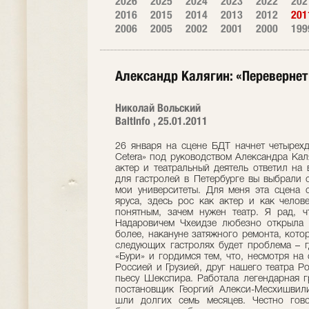
2026
2025
2024
2023
2022
202
2016
2015
2014
2013
2012
201
2006
2005
2002
2001
2000
199
Александр Калягин: «Перевернет
Николай Вольский
BaltInfo , 25.01.2011
26 января на сцене БДТ начнет четырехд
Cetera» под руководством Александра Кал
актер и театральный деятель ответил на
для гастролей в Петербурге вы выбрали 
мои университеты. Для меня эта сцена с
яруса, здесь рос как актер и как челов
понятным, зачем нужен театр. Я рад, 
Надаровичем Чхеидзе любезно открыла н
более, накануне затяжного ремонта, кото
следующих гастролях будет проблема – г
«Бури» и гордимся тем, что, несмотря н
Россией и Грузией, друг нашего театра Р
пьесу Шекспира. Работала легендарная г
постановщик Георгий Алекси-Месхишвили
шли долгих семь месяцев. Честно гов