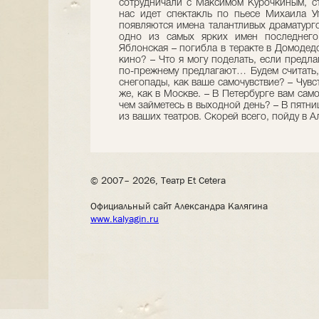
сотрудничали с Максимом Курочкиным, ст
нас идет спектакль по пьесе Михаила Уг
появляются имена талантливых драматургов
одно из самых ярких имен последнего
Яблонская – погибла в теракте в Домодедо
кино? – Что я могу поделать, если предлаг
по-прежнему предлагают… Будем считать, 
снегопады, как ваше самочувствие? – Чувс
же, как в Москве. – В Петербурге вам сам
чем займетесь в выходной день? – В пятни
из ваших театров. Скорей всего, пойду в
© 2007– 2026, Театр Et Cetera
Официальный сайт Александра Калягина
www.kalyagin.ru