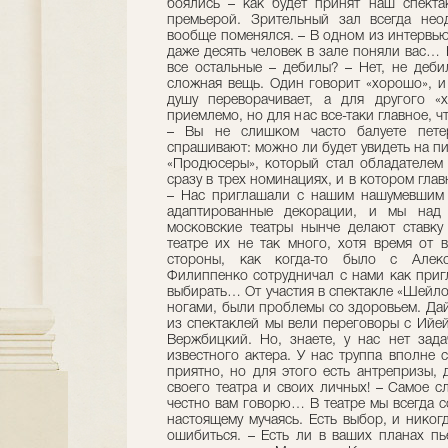
боялись – как будет принят наш спекта
премьерой. Зрительный зал всегда нео
вообще поменялся. – В одном из интервью
даже десять человек в зале поняли вас… 
все остальные – дебилы? – Нет, не деби
сложная вещь. Один говорит «хорошо», и
душу переворачивает, а для другого «
приемлемо, но для нас все-таки главное, ч
– Вы не слишком часто балуете пете
спрашивают: можно ли будет увидеть на п
«Продюсеры», который стал обладателем
сразу в трех номинациях, и в котором гл
– Нас приглашали с нашим нашумевшим 
адаптированные декорации, и мы над 
московские театры нынче делают ставк
театре их не так много, хотя время от 
стороны, как когда-то было с Але
Филиппенко сотрудничал с нами как приг
выбирать… От участия в спектакле «Шейлок
ногами, были проблемы со здоровьем. Дай
из спектаклей мы вели переговоры с Ийе
Вержбицкий. Но, знаете, у нас нет зада
известного актера. У нас труппа вполне 
приятно, но для этого есть антрепризы,
своего театра и своих личных! – Самое 
честно вам говорю… В театре мы всегда с
настоящему мучаясь. Есть выбор, и никогд
ошибиться. – Есть ли в ваших планах п