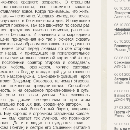
Ольга Га
«кризиса среднего возраста». О страшном
останавливается, все прожитое кажется
06.10.20
ставляется вовсе. Когда понимаешь, что жить,
Лекарств
делать — непонятно. Ушедшая из-под ног почва,
Алена Ка
тянувшиеся в бесконечности дни. И ощущение
05.10.20
стается прежним. Там все движется по своим раз
«Морфий»
твое присутствие ничего не изменит, равно как
Дарья Л
 кого беспокоят. И значения для мироздания
цене придуманная (но так и хочется сказать
05.10.20
разительным образом вписалась в сегодняшнее
Режиссер
я нынче стоит перед людьми по обе стороны
Роман Д
ет назад. И приходящие на привлекательное
анные удивительно красивой картинкой (автор
08.06.20
Сожженн
постоянный соавтор Угарова и обладатель
Алиса Н
ная мебель, оранжерея, мягкие световые
ужаются в бездну страдающей души главного
06.04.20
ся навстречу.Они. Самоидентификация Героя
Загадка 
грает Владимир Скворцов, талисман Угарова,
Майя Ма
ов поколения тридцатилетних. Способный
ость, и на серьезное проникновение в суть,
31.03.20
Behind C
й роли все свои умения. Что сказалось
Джон Фр
ился до дрожи сегодняшним и при этом
изацию под XIX век, созданную автором. На
27.03.20
 обаятельный беззаботный барин, капризно
Газета «
я. Ему хорошо в огромном старинном кресле;
Елена К
 — ему хватает тех лучиков, что проникают
х окон. Да и в людях не нуждается тоже —
23.03.20
сей Лонгин) и сестры его Сашеньки (Наталия
Есть ли 