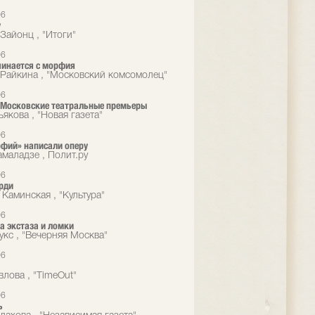
06
у
Зайонц , "Итоги"
06
чинается с морфия
Райкина , "Московский комсомолец"
06
 Московские театральные премьеры
якова , "Новая газета"
06
фий» написали оперу
маладзе , Полит.ру
06
рди
 Каминская , "Культура"
06
а экстаза и ломки
укс , "Вечерняя Москва"
06
влова , "TimeOut"
06
ь