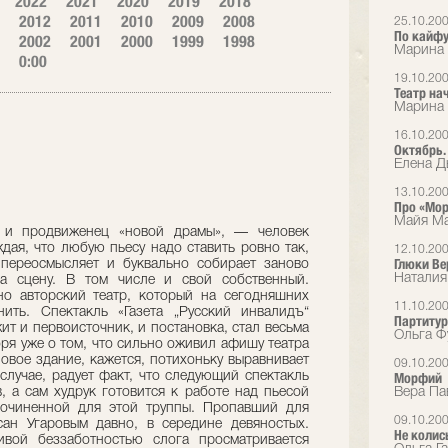
2022
2021
2020
2019
2018
2012
2011
2010
2009
2008
25.10.20
По кайф
2002
2001
2000
1999
1998
Марина 
0:00
19.10.20
Театр на
Марина 
16.10.20
Октябрь.
Елена Дь
13.10.20
Про «Мор
Майя Ма
г и продвиженец «новой драмы», — человек
дая, что любую пьесу надо ставить ровно так,
12.10.20
Глюки Ве
 переосмысляет и буквально собирает заново
Наталия
а сцену. В том числе и свой собственный.
о авторский театр, который на сегодняшних
11.10.20
ить. Спектакль «Газета „Русский инвалидъ“
Партитур
ит и первоисточник, и постановка, стал весьма
Ольга Ф
ря уже о том, что сильно оживил афишу театра
 новое здание, кажется, потихоньку выравнивает
09.10.20
случае, радует факт, что следующий спектакль
Морфий
, а сам худрук готовится к работе над пьесой
Вера Па
сочиненной для этой труппы. Пропавший для
09.10.20
ан Угаровым давно, в середине девяностых.
Не колис
вой беззаботностью слога просматривается