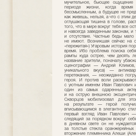
мучительное, бьющее ощущение 
периоде жизни, когда время 
бессмысленным, а будущее не пред
как живешь, нельзя, а что с этим 
оглушающая тишина в голове, рас
того, что в мире вокруг тебя все о
и навсегда заведенным законам, и 
и отсутствие. Частные беды мало
не имеют. Возникшая сейчас на с
«пережитая») Угаровым история по
время. Ибо проблема поиска себ
рампы куда острее, чем десять л
название зрители, поначалу убаюк
сценографии — Андрей Климов, 
уникального вкуса) — антиквар
перетекания, — неожиданно погр
героя. И против воли раскрывают
с уютным именем Иван Павлович и
один из самых одаренных актер
и на острую внешнюю эксцентричн
Скворцов мобилизовал для это
на результате — герой получ
вписывающимся в элегантную стил
первый взгляд Иван Павлович —
следящий за порядком вокруг себ
в дневном свете он не нуждается
за толстые стекла оранжерейны
вторжение племянника Алеши (Алек