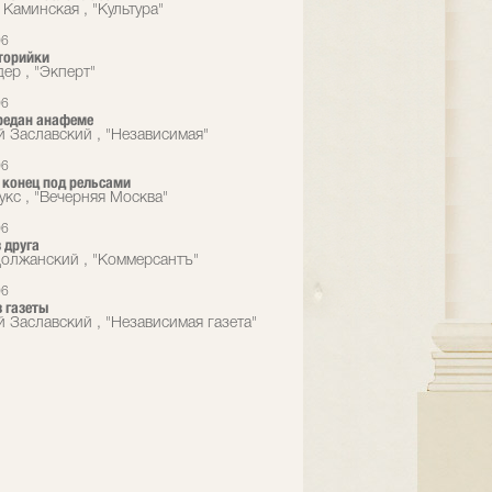
 Каминская , "Культура"
06
торийки
ер , "Экперт"
06
редан анафеме
й Заславский , "Независимая"
06
конец под рельсами
укс , "Вечерняя Москва"
06
 друга
олжанский , "Коммерсантъ"
06
 газеты
й Заславский , "Независимая газета"