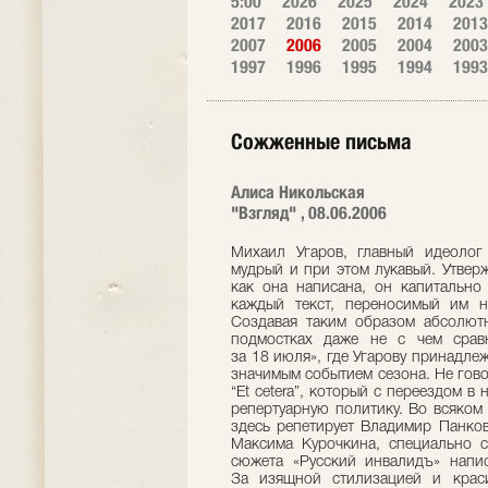
5:00
2026
2025
2024
2023
2017
2016
2015
2014
2013
2007
2006
2005
2004
2003
1997
1996
1995
1994
1993
Сожженные письма
Алиса Никольская
"Взгляд" , 08.06.2006
Михаил Угаров, главный идеоло
мудрый и при этом лукавый. Утверж
как она написана, он капитально
каждый текст, переносимый им н
Создавая таким образом абсолютн
подмостках даже не с чем сравн
за 18 июля», где Угарову принадлеж
значимым событием сезона. Не гово
“Et cetera”, который с переездом в
репертуарную политику. Во всяком 
здесь репетирует Владимир Панков
Максима Курочкина, специально 
сюжета «Русский инвалидъ» напис
За изящной стилизацией и краси