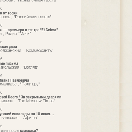
лахова , "Независимая газета"
06
о от тоски
рась , "Российская газета"
06
 — премьера в театре “Et Cetera”
и , Радио "Маяк"
06
ская доза
олжанский , "Коммерсантъ"
06
ые письма
икольская , "Взгляд"
06
Ивана Павловича
маладзе , "Полит.ру"
06
losed Doors / За закрытыми дверями
идман , "The Moscow Times"
06
Русский инвалидъ» за 18 июля…
овальская , "Афиша"
06
жизнь после классики?