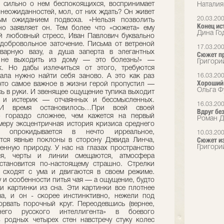
 сильно о нем беспокоящихся, воспринимает
Наталия
 неожиданностей, мол, от них ждать? Он живет
20.03.20
ым ожиданием подвоха. «Нельзя позволить
Конец ис
но заявляет он. Тем более что «сюжета» ему
Дина Год
й любовный стресс, Иван Павлович буквально
добровольное заточение. Письма от ветреной
17.03.20
варную вазу, а душа заперта в элегантных
Сюжет п
а не выходить из дому — это болезнь!» —
Григори
к. Но дабы излечиться от этого, требуются
ала нужно найти себя заново. А это как раз
16.03.20
Хороший 
, что самое важное в жизни герой пропустил —
Ольга Ф
сь в руки. И звенящее ощущение тупика выходит
в и истерик — отчаянных и бессмысленных.
16.03.20
 И время остановилось…При всей своей
Вдруг без
» гораздо сложнее, чем кажется на первый
Роман Д
 меру эксцентричная история кризиса среднего
но опрокидывается в нечто ирреальное,
10.03.20
Сюжет из
тся явные поклоны в сторону Дэвида Линча,
Григори
венную природу. У нас на глазах пространство
я, черты и линии смещаются, атмосфера
становится по-настоящему страшно. Стрелки
 сходят с ума и двигаются в своем режиме.
 и особенности питья чая — а ощущение, будто
и картинки из сна. Эти картинки все плотнее
а, и он - скорее инстинктивно, нежели под
рвать порочный круг. Переодевшись (вернее,
него русского интеллигента» в боевого
з родных четырех стен навстречу стуку колес