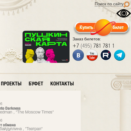
Поиск по сайту
Заказ билетов:
+7
(495)
781 781 1
ПРОЕКТЫ
БУФЕТ
КОНТАКТЫ
06
nto Darkness
eedman , "The Moscow Times"
06
от обмана
байдуллина , "Театрал"