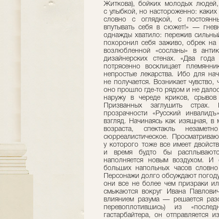
Житкова), бойких молодых людей,
с улыбкой, но настороженно: каких
словно с оглядкой, с постоянн
впутывать себя в сюжет!» — гнев
однажды хватило: пережив сильны
похоронил себя заживо, обрек на 
возлюбленной «сосланы» в антик
дизайнерских стенах. «Два год
потрясенно восклицает племянни
непростые лекарства. Ибо для нач
не получается. Возникает чувство
оно прошло где-то рядом и не дало
наружу в череде криков, срыво
Призванных заглушить страх.
прозрачности «Русский инвалидъ
взгляд. Начинаясь как изящная, в
возраста, спектакль незамет
сюрреалистическое. Просматриваю
у которого тоже все имеет двойст
и время будто бы расплываютс
наполняется новым воздухом. И 
больших напольных часов словно
Персонажи долго обсуждают погоду
они все не более чем призраки ил
смыкаются вокруг Ивана Павлович
влиянием разума — решается разо
перевоплотившись) из «послед
гастарбайтера, он отправляется и