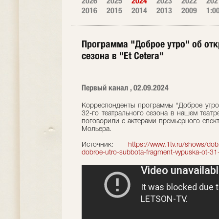
2026
2025
2024
2023
2022
202
2016
2015
2014
2013
2009
1:0
Программа "Доброе утро" об отк
сезона в "Et Cetera"
Первый канал , 02.09.2024
Корреспонденты программы "Доброе утро"
32-го театрального сезона в нашем театре
поговорили с актерами премьерного спект
Мольера.
Источник:
https://www.1tv.ru/shows/dobro
dobroe-utro-subbota-fragment-vypuska-ot-3