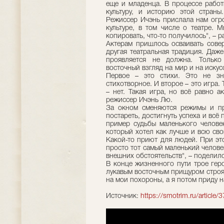
еще и младенца. В процессе работ
культуру, и историю этой стран
Режиссер Ичэнь прислала нам огр
культуре, в том числе о театре. 
копировать, что-то получилось", – 
Актерам пришлось осваивать сове
другая театральная традиция. Даж
проявляется не должна. Только
восточный взгляд на мир и на искус
Первое – это стихи. Это не зн
стихотворное. И второе – это игра. 
– нет. Такая игра, но всё равно а
режиссер Ичэнь Лю.
За окном сменяются режимы и пра
постареть, достигнуть успеха и всё
пример судьбы маленького человек
который хотел как лучше и всю сво
Какой-то приют для людей. При эт
просто тот самый маленький челове
внешних обстоятельств", – поделил
В конце жизненного пути трое гер
лукавым восточным прищуром строя
на мои похороны, а я потом приду н
Источник:
https://smotrim.ru/article