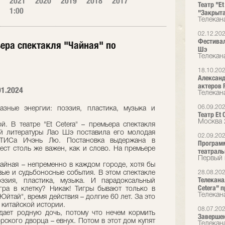
2021
2020
2019
2018
2017
Театр "E
1:00
"Закрыт
Телекан
02.12.20
Фестивал
мьера спектакля "Чайная" по
Шэ
Телекан
18.10.20
Александ
актеров 
01.2024
Телекан
06.09.20
азные энергии: поэзия, пластика, музыка и
Театр Et
Москва 
. В театре "Et Cetera" – премьера спектакля
ой литературы Лао Шэ поставила его молодая
02.09.20
ГИТИСа Ичэнь Лю. Постановка выдержана в
Программ
жест столь же важен, как и слово. На премьере
театральн
Первый 
чайная – непременно в каждом городе, хотя бы
вые и судьбоносные события. В этом спектакле
28.08.20
Телекана
эзия, пластика, музыка. И парадоксальный
Cetera" 
гра в клетку? Никак! Тигры бывают только в
Телекан
Юйтай", время действия – долгие 60 лет. За это
 китайской истории.
08.07.20
дает родную дочь, потому что нечем кормить
Завершен
рского дворца – евнух. Потом в этот дом купят
Телекан