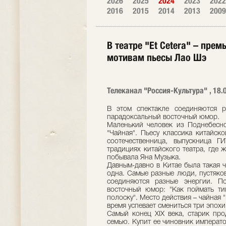
2026
2025
2024
2023
2022
2016
2015
2014
2013
2009
В театре "Et Cetera" – пре
мотивам пьесы Лао Шэ
Телеканал "Россия-Культура" , 18.
В этом спектакле соединяются р
парадоксальный восточный юмор.
Маленький человек из Поднебесной
"Чайная". Пьесу классика китайск
соотечественница, выпускница 
традициях китайского театра, где 
побывала Яна Музыка.
Давным-давно в Китае была такая 
одна. Самые разные люди, пустяко
соединяются разные энергии. По
восточный юмор: "Как поймать ти
полоску". Место действия – чайная "
время успевает смениться три эпохи
Самый конец XIX века, старик про
семью. Купит ее чиновник императо