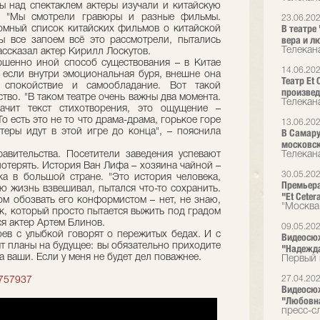
ы над спектаклем актеры изучали и китайскую
ы. "Мы смотрели гравюры и разные фильмы.
23.06.20
В театре
омный список китайских фильмов о китайской
вера и л
Мы все запоем всё это рассмотрели, пытались
Телекан
рассказал актер Кирилл Лоскутов.
ршенно иной способ существования – в Китае
14.06.20
е если внутри эмоциональная буря, внешне она
Театр Et
 спокойствие и самообладание. Вот такой
произвед
ство. "В таком театре очень важны два момента.
Телекана
ачит текст стихотворения, это ощущение –
То есть это не то что драма-драма, горькое горе
13.06.20
ктеры идут в этой игре до конца", – пояснила
В Самару
московск
вительства. Посетители заведения успевают
Телекан
 потерять. История Ван Лифа – хозяина чайной –
30.05.20
а в большой стране. "Это история человека,
Премьера
ю жизнь взвешивал, пытался что-то сохранить.
"Et Ceter
ом обозвать его конформистом – нет, не знаю,
"Москва
к, который просто пытается выжить под градом
ся актер Артем Блинов.
09.05.20
оев с улыбкой говорят о пережитых бедах. И с
Видеосюж
т планы на будущее: вы обязательно приходите
"Надежда
а ваши. Если у меня не будет дел поважнее.
Первый 
27.04.20
/3757937
Видеосюж
"Любовна
пресс-сл