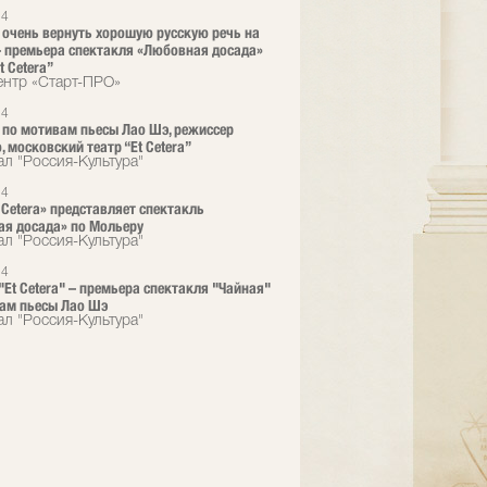
24
 очень вернуть хорошую русскую речь на
 премьера спектакля «Любовная досада»
t Cetera”
нтр «Старт-ПРО»
24
 по мотивам пьесы Лао Шэ, режиссер
, московский театр “Et Cetera”
ал "Россия-Культура"
24
t Cetera» представляет спектакль
я досада» по Мольеру
ал "Россия-Культура"
24
 "Et Cetera" – премьера спектакля "Чайная"
ам пьесы Лао Шэ
ал "Россия-Культура"