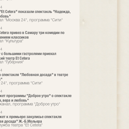
24
 "Et Cetera" показали спектакль "Надежда,
юбовь"
ал "Москва 24", программа "Cити"
24
 Cetera привез в Самару три комедии по
ениям классиков
л "Культура"
24
 с большими гастролями приехал
ий театр Et Cetera
ал "Губерния"
24
 спектакля "Любовная досада" в театре
a"
 24", программа "Сити"
24
ет программы "Доброе утро" о спектакле
, вера и любовь"
канал, программа "Доброе утро"
24
ет к премьере: закулисье спектакля
я досада" Ж.-Б.Мольера
ужба театра "Et Cetera"