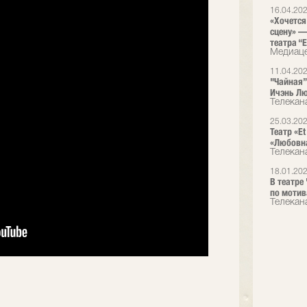
16.04.20
«Хочется
сцену» —
театра “E
Медиаце
11.04.20
"Чайная”
Ичэнь Лю
Телекан
25.03.20
Театр «E
«Любовна
Телекан
18.01.20
В театре
по мотив
Телекан