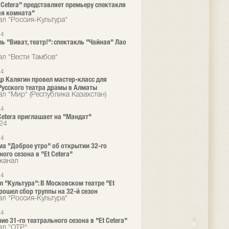
t Cetera" представляет премьеру спектакля
ая комната"
ал "Россия-Культура"
24
ь "Виват, театр!": спектакль "Чайная" Лао
ал "Вести Тамбов"
24
р Калягин провел мастер-класс для
Русского театра драмы в Алматы
ал "Мир" (Республика Казахстан)
24
 Cetera приглашает на "Мандат"
24
24
а "Доброе утро" об открытии 32-го
ого сезона в "Et Cetera"
канал
24
л "Культура": В Московском театре "Et
прошел сбор труппы на 32-й сезон
ал "Россия-Культура"
24
ие 31-го театрального сезона в "Et Cetera"
ал "ОТР"