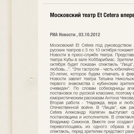
Московский театр Et Cetera впе
РИА Новости , 03.10.2012
Московский Et Cetera под руководством
русских театров с 3 по 10 октября покаже
Новости в пресс-службе театра. Предста
театра Кубы в зале Коббарибиас. Зрители 
октября будет показан спектакль "Лица"
любовь...". "Эти гастроли - часть юбилей
20-летие, которое будем отмечать в фе
Новости завлит театра Татьяна Никольск
первого знакомства с кубинским зрител
очевиден". По словам собеседницы аге
постановок по русской классике, поэтому 
юмористическим рассказам Антона Чехова,
Вторая работа - "Надежда, вера и любо
Отечественной войне. В "Лицах", как ра
Cetera Александр Калягин выступает с
постановщика и исполнителя. В спектакле
Владимир Симонов. Вместе они создают 
перевоплощаясь из одного образа в д
спектакль, перед зрителем предстают раз