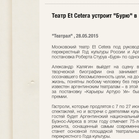
Театр Et Cetera устроит "Бурю" в
"Театрал" , 28.05.2015
Московский театр Et Cetera под руково
перекрестный Год культуры России и Ар
постановка Роберта Стуруа «Буря» по одн
Александр Калягин выйдет на сцену 
творческой биографии она занимает 
осознавшего бессмысленность цели, на до
жизнь, понятны любому человеку без пер
известен аргентинским театралам – в этой
за постановку «Карьеры Артуро Уи» бы
премии.
Гастроли, которые продлятся с 7 по 27 ию
спектаклей, но и встречи с деятелями ку
гостей будет Аргентинский национальный
Буэнос-Айреса в этом году отмечает 75-
ремонта, оснащенный самым современны
станет основной площадкой театральны
перекрестного Года культуры.