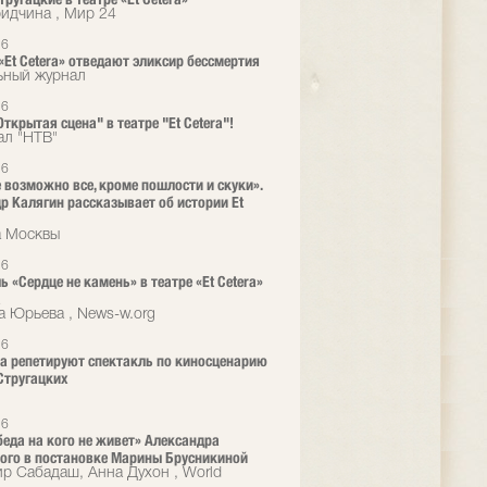
ридчина , Мир 24
26
 «Et Cetera» отведают эликсир бессмертия
ьный журнал
26
ткрытая сцена" в театре "Et Cetera"!
ал "НТВ"
26
е возможно все, кроме пошлости и скуки».
р Калягин рассказывает об истории Et
а Москвы
26
ь «Сердце не камень» в театре «Et Cetera»
а
а Юрьева , News-w.org
26
era репетируют спектакль по киносценарию
Стругацких
26
 беда на кого не живет» Александра
ого в постановке Марины Брусникиной
р Сабадаш, Анна Духон , World