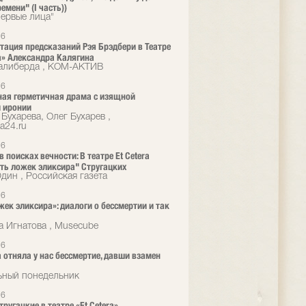
емени" (I часть))
ервые лица"
26
тация предсказаний Рэя Брэдбери в Театре
ra» Александра Калягина
алиберда , КОМ-АКТИВ
26
ая герметичная драма с изящной
 иронии
Бухарева, Олег Бухарев ,
a24.ru
26
 поисках вечности: В театре Et Cetera
ть ложек эликсира" Стругацких
ин , Российская газета
26
жек эликсира»: диалоги о бессмертии и так
а Игнатова , Musecube
26
 отняла у нас бессмертие, давши взамен
ьный понедельник
26
ругацкие в театре «Et Cetera»