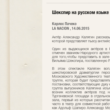
Шекспир на русском языке
Карлос Пачеко
LA NACION , 14.06.2015
Актёр Александр Калягин рассказы
которой представляет пьесу английс
Один из выдающихся актёров в Р
отмечен званием Народного артист
для того,чтобы представить в зал
Вильяма Шекспира, поставленную Р
В этом спектакле Калягин воп
шекспировской драматургии перс
Московского Художественного теат
труппе, которая будет представля
постановки, соответствующие духу
группа выпускников Калягина изъ
возник коллектив актёров под на
Тургеневской площади в отдельно
зала, первый из которых рассчита
часто в театр для совместной раб
как Адольф Шапиро Александр Мор