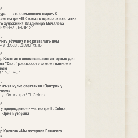
25
ура — это осмысление мира». В
ом театре «Et Cetera» открылась выставка
го художника Владимира Мочалова
ридчина , МИР 24
25
лить тётушку и не развалить дом
Матфеев , ДрамТеатр
25
р Калягин в эксклюзивном интервью для
ла "Спас" рассказал о самом главном и
нном
ал "СПАС"
25
 из-за кулис спектакля «Завтрак у
теля»
ужба театра "Et Cetera"
25
у предводителя» – в театре Et Cetera
а Юрия Буторина
25
р Калягин «Мы потеряли Великого
.»