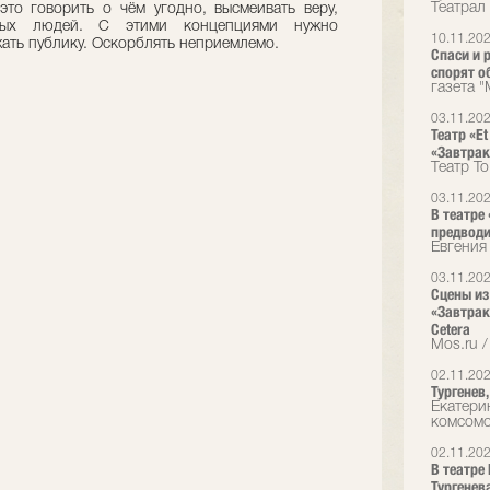
Театрал
это говорить о чём угодно, высмеивать веру,
орых людей. С этими концепциями нужно
10.11.20
ать публику. Оскорблять неприемлемо.
Спаси и 
спорят о
газета 
03.11.20
Театр «E
«Завтрак
Театр T
03.11.20
В театре 
предводи
Евгения
03.11.20
Сцены из
«Завтрак
Cetera
Mos.ru /
02.11.20
Тургенев
Екатери
комсом
02.11.20
В театре
Тургенев