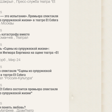
Шакрыл , Пресс-служба театра "Et
25
— это испытание». Премьера спектакля
з супружеской жизни» в театре Et Cetera
а Москвы
25
 катастрофу вместе
оманчев , Театрал
25
ь «Сцены из супружеской жизни»:
я Ингмара Бергмана на сцене театра «Et
орб , Мир 24
25
 спектакля "Сцены из супружеской
в театре Et Cetera
ал "Россия-Культура"
25
 Et Cetera состоится премьера спектакля
з супружеской жизни"
25
и понять любовь?
Матфеев , ДрамТеатр