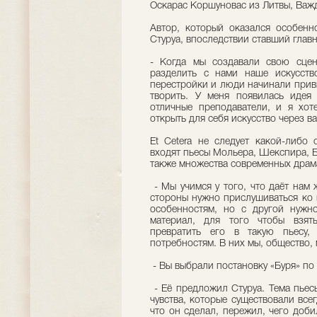
Оскарас Коршуновас из Литвы, Важ
Автор, который оказался особенн
Стуруа, впоследствии ставший главн
- Когда мы создавали свою сцен
разделить с нами наше искусств
перестройки и люди начинали прив
творить. У меня появилась идея
отличные преподаватели, и я хот
открыть для себя искусство через 
Et Cetera не следует какой-либо 
входят пьесы Мольера, Шекспира, Бе
также множества современных драм
- Мы учимся у того, что даёт нам
стороны нужно прислушиваться ко 
особенностям, но с другой нужн
материал, для того чтобы взят
превратить его в такую пьесу,
потребностям. В них мы, общество,
- Вы выбрали постановку «Буря» по
- Её предложил Стуруа. Тема пьесы
чувства, которые существовали всег
что он сделал, пережил, чего доб