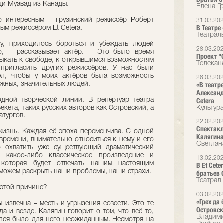
ди Муавад из Канады.
Елена Г
о интересным – грузинский режиссёр Роберт
31.03.20
В Театре
ым режиссёром Et Cetera.
Театрал
у, приходилось бороться и убеждать людей
28.03.20
о, – рассказывает актёр. – Это было время
Проект "О
ыкать к свободе, к открывшимся возможностям
Телекан
 пригласить других режиссёров. У нас были
ел, чтобы у моих актёров была возможность
26.03.20
важных, значительных людей.
«В театр
Александ
одной творческой линии. В репертуар театра
Cetera
кета, таких русских авторов как Островский, а
Культур
атургов.
22.02.20
Спектакл
 жизнь. Каждая её эпоха переменчива. С одной
Калягин
времени, внимательно относиться к нему и его
Светлан
о охватить уже существующий драматический
ь какое-либо классическое произведение и
13.02.20
 которая будет отвечать нашим настоящим
В Et Cet
 можем раскрыть наши проблемы, наши страхи.
братьев 
Театрал
 этой причине?
03.02.20
«Грех да
 извечна – месть и угрызения совести. Это те
Островск
да и везде. Калягин говорит о том, что всё то,
Владими
ился было для него неожиданным. Несмотря на