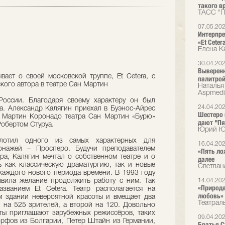
такого вр
ТАСС "П
07.05.20
Интерпре
«Et Cete
Елена К
30.04.20
Выверенн
вает о своей московской труппе, Et Cetera, с
палитрой
кого автора в театре Сан Мартин
Наталья 
Аspmedi
оссии. Благодаря своему характеру он был
24.04.20
а. Александр Калягин приехал в Буэнос-Айрес
Шестеро в
е Мартин Коронадо театра Сан Мартин «Бурю»
дают "Пя
обертом Стуруа.
Юрий Юд
лотил одного из самых характерных для
16.04.20
онажей – Просперо. Будучи преподавателем
«Пять ло
ра, Калягин мечтал о собственном театре и о
далее
ть как классическую драматургию, так и новые
Светлан
 каждого нового периода времени. В 1993 году
явила желание продолжить работу с ним. Так
14.04.20
«Природа
званием Et Cetera. Театр располагается на
любовь»
м здании невероятной красоты и вмещает два
Театрал
н на 525 зрителей, а второй на 120. Довольно
оты приглашают зарубежных режиссёров, таких
09.04.20
фов из Болгарии, Петер Штайн из Германии,
Братья Ст