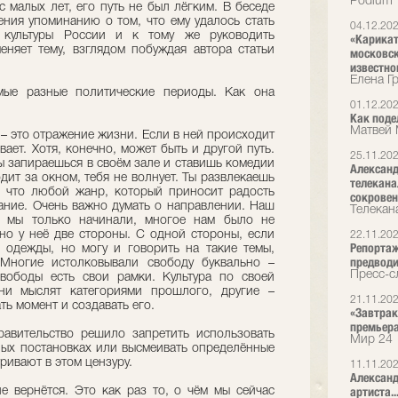
Podium
с малых лет, его путь не был лёгким. В беседе
ения упоминанию о том, что ему удалось стать
04.12.20
культуры России и к тому же руководить
«Карикат
няет тему, взглядом побуждая автора статьи
московск
известно
Елена Г
мые разные политические периоды. Как она
01.12.20
Как поде
Матвей 
ь – это отражение жизни. Если в ней происходит
вает. Хотя, конечно, может быть и другой путь.
25.11.20
ы запираешься в своём зале и ставишь комедии
Александ
дит за окном, тебя не волнует. Ты развлекаешь
телекана
у что любой жанр, который приносит радость
сокрове
вание. Очень важно думать о направлении. Наш
Телекан
а мы только начинали, многое нам было не
но у неё две стороны. С одной стороны, если
22.11.20
Репортаж
з одежды, но могу и говорить на такие темы,
предводи
 Многие истолковывали свободу буквально –
Пресс-сл
свободы есть свои рамки. Культура по своей
ни мыслят категориями прошлого, другие –
21.11.20
ть момент и создавать его.
«Завтрак 
премьер
авительство решило запретить использовать
Мир 24
ных постановках или высмеивать определённые
ривают в этом цензуру.
11.11.20
Александ
артиста..
е вернётся. Это как раз то, о чём мы сейчас