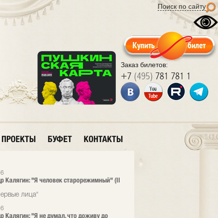
Поиск по сайту
Заказ билетов:
+7
(495)
781 781 1
ПРОЕКТЫ
БУФЕТ
КОНТАКТЫ
26
р Калягин: "Я человек старорежимный" (II
ервые лица"
26
р Калягин: "Я не думал, что доживу до