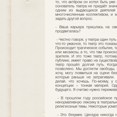
то, что актёром он хотел быть уже 
основатель театра не придаёт знач
одним из выдающихся деятелей 
многочисленным коллективом, и ме
задать другой вопрос.
- Ваша карьера пришлась на са
продвигалась?
- Честно говоря, у театра один пут
что-то ужасное, то театр это показы
Происходит трагическое событие, т
или мюзиклы, а то, что там происхо
зрителя. И это тоже театр, потом
публике, имеет право на существо
театр прошёл долгий путь. Когд
позволено. Мы достигли свободы, 
хочу, могу появиться на сцене бе
которые раньше не затрагивали.
делай, что хочешь. По-моему, у 
концепции – тонкая материя. Од
будущего. Я считаю нужно пережива
- В прошлом году российское пр
ненормативную лексику в театраль
религиозные темы. Некоторые усмат
- Это безумие. Цензура никогда н