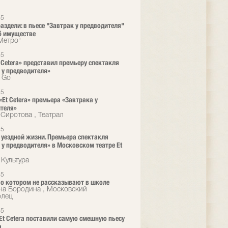
25
раздели: в пьесе "Завтрак у предводителя"
б имуществе
"Метро"
25
t Cetera» представил премьеру спектакля
 у предводителя»
o Go
25
«Et Cetera» премьера «Завтрака у
теля»
 Сиротова , Театрал
25
 уездной жизни. Премьера спектакля
 у предводителя» в Московском театре Et
 Культура
25
, о котором не рассказывают в школе
на Бородина , Московский
олец
25
 Et Сetera поставили самую смешную пьесу
а