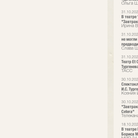
Ольга Ш
31.10.20
В театре
"Завтрак
Ирина В
31.10.20
не могли
предводит
Слава Ша
31.10.20
Театр Et
Тургенев
ТАСС
30.10.20
Спектакл
И.С. Тург
Ксения 
30.10.20
"Завтрак
Cetera"
Телекан
18.10.20
В театре
Бориса М