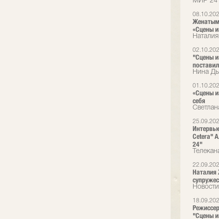
МИР 24
08.10.20
Женатым 
«Сцены и
Наталия
02.10.20
"Сцены и
поставил
Нина Ды
01.10.20
«Сцены и
себя
Светлан
25.09.20
Интервью
Cetera" 
24"
Телекан
22.09.20
Наталия 
супружес
Новости
18.09.20
Режиссер
"Сцены и