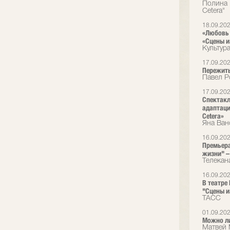
Полина 
Cetera"
18.09.20
«Любовь 
«Сцены и
Культур
17.09.20
Пережить
Павел Р
17.09.20
Спектакл
адаптаци
Cetera»
Яна Ван
16.09.20
Премьера
жизни" – 
Телекан
16.09.20
В театре
"Сцены и
ТАСС
01.09.20
Можно л
Матвей 