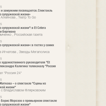
25
и замужним посвящается. Спектакль
з супружеской жизни»
 Алейнова , Театр To Go
25
з супружеской жизни": в Et Cetera
и Бергмана
мченко , Российская газета
25
з супружеской жизни»: в гостях у самих
а Игнатова , Звезды Мегаполиса
25
 художественного руководителя "Et
Александра Калягина телеканалу "Россия
ал "Россия 24"
25
Житкова – о спектакле "Сцены из
кой жизни"
 с Владиславом Флярковским
25
 Борис Морозов о премьерном спектакле
з супружеской жизни"