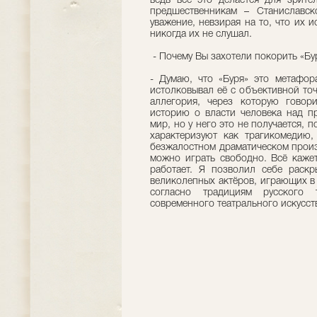
ведь всё это делается для зрит
предшественникам – Станиславс
уважение, невзирая на то, что их 
никогда их не слушал.
- Почему Вы захотели покорить «Б
- Думаю, что «Буря» это метафор
истолковывал её с объективной точ
аллегория, через которую говор
историю о власти человека над пр
мир, но у него это не получается, 
характеризуют как трагикомедию,
безжалостном драматическом произв
можно играть свободно. Всё каже
работает. Я позволил себе раск
великолепных актёров, играющих в
согласно традициям русского 
современного театрального искусст