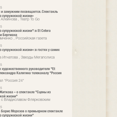
25
и замужним посвящается. Спектакль
з супружеской жизни»
 Алейнова , Театр To Go
25
з супружеской жизни": в Et Cetera
и Бергмана
мченко , Российская газета
25
з супружеской жизни»: в гостях у самих
а Игнатова , Звезды Мегаполиса
25
 художественного руководителя "Et
Александра Калягина телеканалу "Россия
ал "Россия 24"
25
Житкова – о спектакле "Сцены из
кой жизни"
 с Владиславом Флярковским
25
 Борис Морозов о премьерном спектакле
з супружеской жизни"