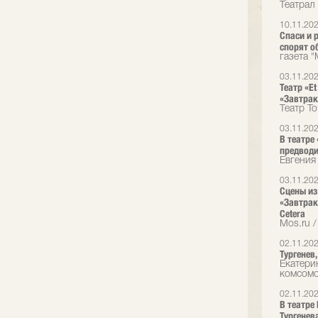
Театрал
10.11.20
Спаси и 
спорят о
газета 
03.11.20
Театр «E
«Завтрак
Театр T
03.11.20
В театре 
предводи
Евгения
03.11.20
Сцены из
«Завтрак
Cetera
Mos.ru /
02.11.20
Тургенев
Екатери
комсом
02.11.20
В театре
Тургенев