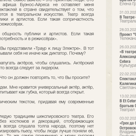
ватила. Самое важное – это приятные люди. Это
Елена Г
я афиша Буэнос-Айреса не оставляет меня
ктаклей в стране свидетельствует о том, что
31.03.20
тся в театральном искусстве. Театр всегда
В Театре
ики и артистов. Если такая сопричастность
Театрал
 режиссёрах.
28.03.20
Проект "О
й общность публики и артистов. Если такая
Телекан
 потребность и в режиссёрах».
26.03.20
Вы представили «Траур к лицу Электре». В тот
«В театр
ывали себя не иначе как диктатор. Почему?
Александ
Cetera
апугать актёров, чтобы слушались. Актёрский
Культур
то всегда следует за лидером.
22.02.20
 Что он должен повторять то, что Вы просите?
Спектакл
Калягин
идеи. Мне нравится универсальный актёр, актёр,
Светлан
впитывает как губка, который всегда открыт.
13.02.20
В Et Cet
сическим текстом, придавая ему современные
братьев 
Театрал
следую традициям шекспировского театра. Его
03.02.20
без костюмов и декораций, отображающих
«Грех да
 всегда слушала толпа народа, поэтому нет
Островск
лизировать пьесу, чтобы люди лучше поняли её,
Владими