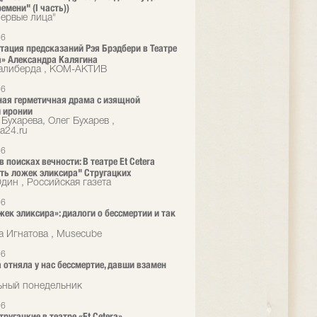
емени" (I часть))
ервые лица"
26
тация предсказаний Рэя Брэдбери в Театре
ra» Александра Калягина
алиберда , КОМ-АКТИВ
26
ая герметичная драма с изящной
 иронии
Бухарева, Олег Бухарев ,
a24.ru
26
 поисках вечности: В театре Et Cetera
ть ложек эликсира" Стругацких
ин , Российская газета
26
жек эликсира»: диалоги о бессмертии и так
а Игнатова , Musecube
26
 отняла у нас бессмертие, давши взамен
ьный понедельник
26
ругацкие в театре «Et Cetera»