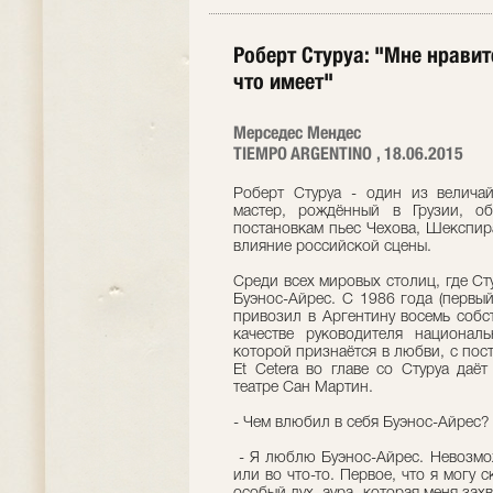
Роберт Стуруа: "Мне нравит
что имеет"
Мерседес Мендес
TIEMPO ARGENTINO , 18.06.2015
Роберт Стуруа - один из величай
мастер, рождённый в Грузии, о
постановкам пьес Чехова, Шекспир
влияние российской сцены.
Среди всех мировых столиц, где Ст
Буэнос-Айрес. С 1986 года (первы
привозил в Аргентину восемь собс
качестве руководителя национал
которой признаётся в любви, с пос
Et Cetera во главе со Стуруа даё
театре Сан Мартин.
- Чем влюбил в себя Буэнос-Айрес?
- Я люблю Буэнос-Айрес. Невозмож
или во что-то. Первое, что я могу 