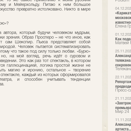
еля. То же самое применимо к моим русским
Podium
кому и Мейерхольду. Питаю к ним большое
04.12.20
искусство превратно истолковано. Никто в мире
«Карикат
московск
известно
урю»?
Елена Г
а автора, который будучи человеком мудрым,
01.12.20
ки зрения. Образ Просперо – не что иное, как
Как поде
ит сам Шекспир. Пьеса представляет собой
Матвей 
иродой. Человек пытается систематизировать
потому что такое под силу только любви. «Бурю»
25.11.20
Александ
 но, на мой взгляд, речь идёт о суровом и
телекана
едении. Это как раз тот спектакль, в котором
сокрове
тся галлюцинацией, логика простой жизни не
Телекан
рыть магию и иронию, остальное – творение
 спектакле, каждый из которых сформировался
22.11.20
театра, и способен учитывать тенденции
Репортаж
ва.
предводи
Пресс-сл
21.11.20
«Завтрак 
премьер
Мир 24
11.11.20
Александ
артиста..