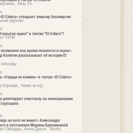
ридчина , Мир 24
26
 «Et Cetera» отведают эликсир бессмертия
ьный журнал
26
ткрытая сцена" в театре "Et Cetera"!
ал "НТВ"
26
е возможно все, кроме пошлости и скуки».
р Калягин рассказывает об истории Et
а Москвы
26
ь «Сердце не камень» в театре «Et Cetera»
а
а Юрьева , News-w.org
26
era репетируют спектакль по киносценарию
Стругацких
26
 беда на кого не живет» Александра
ого в постановке Марины Брусникиной
р Сабадаш, Анна Духон , World