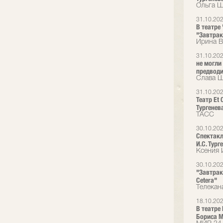
Ольга Ш
31.10.20
В театре
"Завтрак
Ирина В
31.10.20
не могли
предводит
Слава Ша
31.10.20
Театр Et
Тургенев
ТАСС
30.10.20
Спектакл
И.С. Тург
Ксения 
30.10.20
"Завтрак
Cetera"
Телекан
18.10.20
В театре
Бориса М