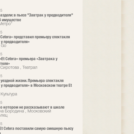
25
раздели: в пьесе "Завтрак у предводителя"
б имуществе
"Метро"
25
t Cetera» представил премьеру спектакля
 у предводителя»
o Go
25
«Et Cetera» премьера «Завтрака у
теля»
 Сиротова , Театрал
25
 уездной жизни. Премьера спектакля
 у предводителя» в Московском театре Et
 Культура
25
, о котором не рассказывают в школе
на Бородина , Московский
олец
25
 Et Сetera поставили самую смешную пьесу
а