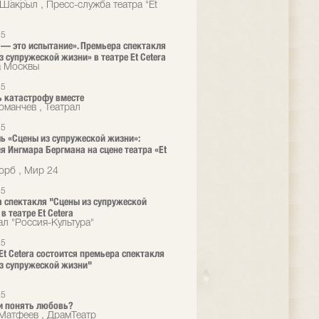
Шакрыл , Пресс-служба театра "Et
25
— это испытание». Премьера спектакля
з супружеской жизни» в театре Et Cetera
а Москвы
25
 катастрофу вместе
оманчев , Театрал
25
ь «Сцены из супружеской жизни»:
я Ингмара Бергмана на сцене театра «Et
орб , Мир 24
25
 спектакля "Сцены из супружеской
в театре Et Cetera
ал "Россия-Культура"
25
 Et Cetera состоится премьера спектакля
з супружеской жизни"
25
и понять любовь?
Матфеев , ДрамТеатр