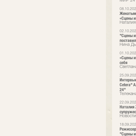
МИР 24
08.10.20
Женатым 
«Сцены и
Наталия
02.10.20
"Сцены и
поставил
Нина Ды
01.10.20
«Сцены и
себя
Светлан
25.09.20
Интервью
Cetera" 
24"
Телекан
22.09.20
Наталия 
супружес
Новости
18.09.20
Режиссер
"Сцены и