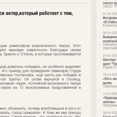
такого вр
ТАСС "П
ся актер,который работает с тем,
07.05.20
Интерпре
«Et Cete
Елена К
30.04.20
Выверенн
палитрой
Наталья 
ших режиссёров классического театра. Этот
Аspmedi
брёл мировую известность благодаря своим
а, Брехта и О’Нила, в которых прослеживается
24.04.20
Шестеро в
дают "Пя
уруа довелось побывать, он особенно выделяет
Юрий Юд
й его приезд для проведения семинара) Стуруа
16.04.20
твенных постановок, ещё шесть раз побывал в
«Пять ло
ьной труппы. Он снова вернулся в столицу,
далее
тановкой «Буря». Коллектив московского театра
Светлан
т серию из 12 эксклюзивных представлений в
14.04.20
«Природа
любовь»
Театрал
но объяснить, почему влюбляешься в кого-то
сказать, город прекрасен. К тому же ему присущ
09.04.20
Братья Ст