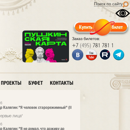
Поиск по сайту
Заказ билетов:
+7
(495)
781 781 1
ПРОЕКТЫ
БУФЕТ
КОНТАКТЫ
26
р Калягин: "Я человек старорежимный" (II
ервые лица"
26
р Калягин: "Я не думал, что доживу до