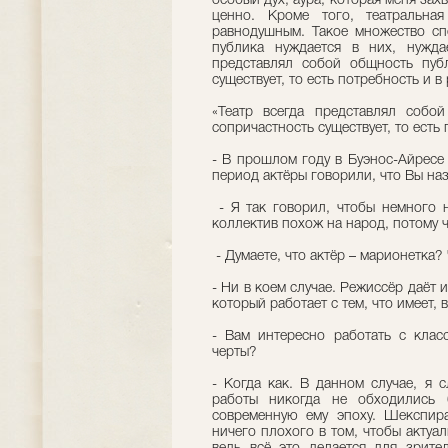
особый дух, аура, которая меня зах
ценно. Кроме того, театральна
равнодушным. Такое множество спе
публика нуждается в них, нуждае
представлял собой общность публ
существует, то есть потребность и в
«Театр всегда представлял собо
сопричастность существует, то есть
- В прошлом году в Буэнос-Айресе 
период актёры говорили, что Вы наз
- Я так говорил, чтобы немного н
коллектив похож на народ, потому ч
- Думаете, что актёр – марионетка?
- Ни в коем случае. Режиссёр даёт 
который работает с тем, что имеет, 
- Вам интересно работать с клас
черты?
- Когда как. В данном случае, я 
работы никогда не обходились 
современную ему эпоху. Шекспира
ничего плохого в том, чтобы актуа