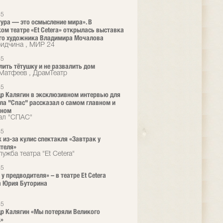
25
ура — это осмысление мира». В
ом театре «Et Cetera» открылась выставка
го художника Владимира Мочалова
ридчина , МИР 24
25
лить тётушку и не развалить дом
Матфеев , ДрамТеатр
25
р Калягин в эксклюзивном интервью для
ла "Спас" рассказал о самом главном и
нном
ал "СПАС"
25
 из-за кулис спектакля «Завтрак у
теля»
ужба театра "Et Cetera"
25
у предводителя» – в театре Et Cetera
а Юрия Буторина
25
р Калягин «Мы потеряли Великого
.»