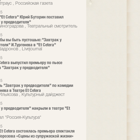
траус , Российская газета
25
 "Et Cetera" Юрий Буторин поставил
 у предводителя"
иноградова , Театральный смотритель
25
 бы вы быть пустошью: "Завтрак у
еля" И.Тургенева в "Et Cetera"
дронов , Livejournal
25
 Cetera выпустил премьеру по пьесе
а "Завтрак у предводителя"
25
ь "Завтрак у предводителя" по комедии
енева в Театре Et Cetera
Ильясова , Культурный дайджест
25
 у предводителя" накрыли в театре "Et
ал "Россия-Культура"
25
 Et Cetera состоялась премьера спектакля
орозова «Сцены из супружеской жизни»