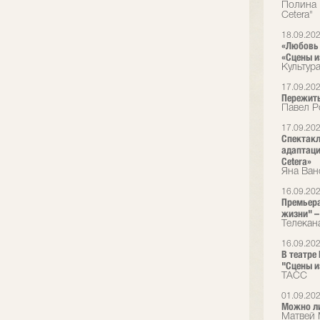
Полина 
Cetera"
18.09.20
«Любовь 
«Сцены и
Культур
17.09.20
Пережить
Павел Р
17.09.20
Спектакл
адаптаци
Cetera»
Яна Ван
16.09.20
Премьера
жизни" – 
Телекан
16.09.20
В театре
"Сцены и
ТАСС
01.09.20
Можно л
Матвей 