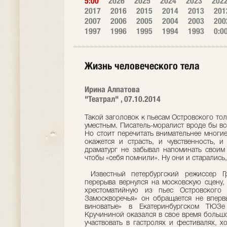
5:00
2026
2025
2024
2023
202
2017
2016
2015
2014
2013
201
2007
2006
2005
2004
2003
200
1997
1996
1995
1994
1993
0:0
Жизнь человеческого тела
Ирина Алпатова
"Театрал" , 07.10.2014
Такой заголовок к пьесам Островского тол
уместным. Писатель-моралист вроде бы вс
Но стоит перечитать внимательнее многие
окажется и страсть, и чувственность, 
драматург не забывал напоминать своим 
чтобы «себя помнили». Ну они и старались
Известный петербургский режиссер Гр
перерыва вернулся на московскую сцену, 
хрестоматийную из пьес Островского
Замоскворечья» он обращается не вперв
виноватые» в Екатеринбургском ТЮЗ
Кручининой оказался в свое время большо
участвовать в гастролях и фестивалях, х