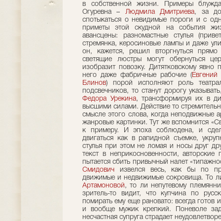
в собственной жизни. Примеры блужда
Огуревна –
Людмила Дмитриева
, за д
спотыкаться о невидимые пороги и с одн
приметы этой скудной на события жиз
авансцены: разномастные стулья (приве
стремянка, керосиновые лампы и даже ули
он, кажется, решил вторгнуться прямо
светящие люстры могут обернуться цер
изобразит повозку. Дитятковскому явно 
него даже фабричные рабочие (
Евгений
Блинов
) порой исполняют роль театра
подсвечников, то станут дорогу указыват
Федора Урекина
, трансформируя их в ди
высшими силами. Действие то стремительно
смысле этого слова, когда неподвижные а
жанровые картинки. Тут же вспомнится «С
к примеру. И эпоха соблюдена, и сдел
двигаться как в рапидной съемке, укруп
стулья при этом не ломая и носы друг др
текст в неприкосновенности, авторские 
пытается сбить привычный налет «типажнос
Смидович
извелся весь, как бы по пра
движимые и недвижимые сокровища. То л
Артамоновой
, то ли непутевому племянни
зритель-то видит, что купчина по русс
помирать ему еще рановато: всегда готов и
и вообще мужик крепкий. Поневоле зад
несчастная супруга страдает неудовлетво