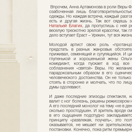
Впрочем, Анна Артамонова в роли Веры Ф
озабоченная лишь благотворительностью
одежды. Но каждая встреча, каждый разгов
есть и другая жизнь. Так вот сядешь 
Натальей Благих
, да пропустишь с ней 
веселую трескотню зрелой красотки, так гл
дело вступает Ераст – Урекин, тут вся жизн
Молодой артист свою роль «протанцов
предстать в разных жанровых обстояте
приживал, семенящий и сутулящийся. И ц
глупенькой и хорошенькой жены Ольг
комедиант, когда пускает в ход все 
соблазнения «святой» Веры. Но желани
парадоксальным образом в его сцениче
человеческого достоинства. Он не только
стоять в сторонке и молчать, что по лицу
думы одолевают.
И даже последние эпизоды спектакля, к
валит с ног болезнь, решены режиссером н
А его последний монолог на тему «не в ден
сколько простодушен. И зритель вроде см
в его ощущения подспудно закладываетс
принципу «развлекая, поучать», это пол
оказывается, не мешает ни зрительскому
постановки. Конечно, пока ритм премьерн