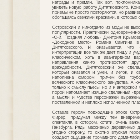
награды и премии. Так вот, поклонника
увидеть новую работу Дитятковского. Кон
приемы не просто повторяются, но развива
обогащаясь свежими красками, в которых 
Островский и никогда-то из моды не вых
популярности. Практически одновременно
«О-й. Поздняя любовь» Дмитрия Крымова
«Доходное место» Романа Самгина 
Дитятковского. И оказывается, что 
интерпретации все так же дает пищу и уму
классическом, хоть в авангардном ва
направления как-то противостоят дру
враждебности. Дитятковский же сдела
который оказался и умен, и легок, и св
наполнена юмором, причем без грубо
всяческого классического занудства. А «
только к смыслу пьесы, но и к актерской
порой напоминает изящно сделанный «драм
а мысли и чувства персонажей выражены
поставленной и неплохо исполненной плас
Оставив героям подходящие эпохе Остр
Фирер, придумал между тем вневреме
спектакля, в котором, кстати, очень важ
Ганзбурга. Ряды массивных деревянных д
угодно сторону, то охотно впуская геро
создают ощущение громадного дома-лабири