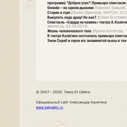
программа "Доброе утро": Премьера спектакля
Онлайн – на одном дыхании
(Максим Замшев, Л
Старик и горе
(Ирина Удянская, WATCH, 20.0
Выкупать надо душу! Но как?
(Юлия Болтаевск
Спектакль «Сердце не камень» театра А. Каляг
жизни.ру, 24.10.2014)
Жизнь человеческого тела
(Ирина Алпатова, "
В театре Калягина состоялась премьера спекта
Эжен Скриб и герои его знаменитой пьесы в теа
© 2007– 2026, Театр Et Cetera
Официальный сайт Александра Калягина
www.kalyagin.ru