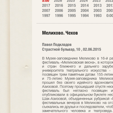
5:00
2026
2025
2024
2023
202
2017
2016
2015
2014
2013
201
2007
2006
2005
2004
2003
200
1997
1996
1995
1994
1993
0:0
Мелихово. Чехов
Павел Подкладов
Страстной бульвар, 10 , 02.06.2015
В Музее-заповеднике Мелихово в 16-й раз прошел Международный театральный фестиваль «Мелиховская весна», в котором приняли участие 11 театров из России и стран ближнего и дальнего зарубежья, а также студенты Российского университета театрального искусства - ГИТИС. В этом году фестиваль был посвящен трем памятным датам: 155-летию А.П. Чехова, 120-летию пьесы «Чайка» и 75-летию Музея-заповедника Мелихово. Впервые за много лет фестиваль прошел без своего идейного вдохновителя и главного эксперта Татьяны Шах-Азизовой. Поэтому прошедший спустя несколько месяцев после ее ухода из жизни фестиваль был негласно посвящен именно ей. Организаторы фестиваля опубликовали в официальном буклете несколько фрагментов научных трудов Т.К. Шах-Азизовой, объединенных рубрикой «Пьесы Чехова и их судьба». А в один из фестивальных вечеров в Мелихово на огонек «Театрального вечернего чаепития» съехались ее друзья и последователи, чтобы без пафоса и патетики почтить память замечательного человека и театроведа... Еще одной специфической чертой программы этого года стало преобладание в ней инсценировок прозаических произведений А.П. Чехова и композиций о его жизни и творчестве. Пьес было всего две - «Безотцовщина» и «Чайка». Надо сказать, что фестиваль в год 120-летия последней, конечно же, прошел «под знаком» этой великой пьесы. Были показаны две ее театральные версии, ей же было посвящено и торжественное открытие фестиваля, представленное Мелиховским театром "Чеховская студия". Кстати, этот театр открыл фестиваль своими творческими работами. В самом начале были показаны два его спектакля: первый - «Чижик-Пыжик, где ты был?», поставленный актером театра Евгением Пеккером по рассказам А.П. Чехова, главными героями которых являются дети. Второй - «Jamais» (Жамэ), о котором журнал недавно подробно писал. На следующий день спектаклем «Забавные опыты любви» Театра «Zero» из Израиля открылась международная часть программы фестиваля. Спектакль, поставленный режиссерами Мариной Белявцевой и Олегом Родовильским по композиции из трех рассказов А.П. Чехова («Супруга», «Следователь», «Враги»), формально объединен медицинской тематикой (отсюда - соответствующее сценографическое оформление и костюмы - халаты, скелет, операционный стол и т. д.). Спектакль предваряется забавным «танчиком» и незатейливой песенкой персонажей (вместе с режиссерами на сцене в составе актерской «троицы» - Борис Шиф). Но за этим внешним легкомыслием, непринужденностью, гротеском и «наклеенными» на лица артистов улыбками уже читается драма, которая должна объединить несчастных чеховских героев, оказывающихся волею судьбы в экстремальных ситуациях. И в результате «забавные опыты любви» вырастают в большую человеческую трагедию, главными темами которой становятся равнодушие, ненависть, супружеская измена и смерть. При этом, как это часто бывало и раньше в Мелихове, зрителю вдруг открывались ранее скрытые смыслы и посылы чеховских произведений. Нельзя не отметить прекрасно подобранную авторами спектакля музыку. Песни немецких романтиков в исполнении известной российской камерной певицы Ирины Евдокимовой стали даже не иллюстрацией, не «необходимой приправой, которая оттеняет неповторимый вкус этого театрального действа». Печальное настроение, навеянное израильскими «забавными опытами», в тот же вечер рассеял Московский областной ТЮЗ своим спектаклем «А чой-то ты во фраке?». Режиссер Валерий Персиков, художник Ирина Балашевич, музыкальный руководитель Григорий Слободкин и превосходные артисты театра вдохнули новую жизнь в хорошо знакомый зрителям мюзикл Сергея Никитина и Дмитрия Сухарева, в основе которого - пьеса-шутка А.П. Чехова «Предложение». Авторы не скрывают лубочности и клоунской природы своего зрелища. Наоборот, они всячески их подчеркивают - и гримом, и костюмами, и яркими, подробными «изысканно- аляповатыми» декорациями и вызывающе гротесковой актерской игрой. Как уже было сказано, на «Мелиховскую весну-2015» «прилетели» две «Чайки»: одна из Воронежа, другая из Санкт-Петербурга. Воронежский академический театр драмы им. А. Кольцова сыграл свой спектакль не в музее-заповеднике, а на солидной классической сцене Серпуховского музыкально-драматического Гортеатра. Доминантой сценографического решения спектакля (автор - режиссер-постановщик и художественный руководитель театра Владимир Петров) стали, расположенные на авансцене в унылом беспорядке, обветшалые серые остовы старых лодок, похожие на скелеты огромных рыб, как символа «уходящего времени» и упадка дворянских усадеб. Герои спектакля (во всяком случае, в первом действии) отчасти похожи на эти лодки: они как будто тоже ветшают на наших глазах, покоряясь течению времени. При этом нельзя было не заметить, что первая и вторая части спектакля разительно не походят друг на друга и в плане театральной эстетики. Возникало впечатление, что в первой части режиссер намеренно провоцирует зрителя, акцентируя его внимание на «рутине и предрассудках» традиционных представлений о «Чайке» и ее героях, а во второй решительно развенчивает эти предрассудки. В первом действии практически нет неожиданностей: зритель видит то, что давно привык видеть в спектаклях по этой пьесе: самовлюбленну