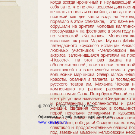
когда всегда ироничный и неунывающий А
себя за то, что не смог вовремя диагност
и читать-то нельзя спокойно, а когда эти
похожий как две капли воды на Чехова, 
поразило в этом спектакле, - это даже не
обрушили на зрителя молодые калягинск
прозвучавшим на фестивале в этом году н
по чеховской «Каштанке». Моноспектак
испанская актриса Мария Муньос (Maria 
легендарного «русского испанца» Анхел
любимых участников «Мелиховской вес
актриса, запомнившаяся зрителям на пре
«Невесте», на этот раз вышла на 
обворожительной, по-испански страстно
испытавшей по воле судьбы немало уди
волшебный мир цирка. Завершилась «Мели
красоты, обаяния и таланта. В последн
русского театра им. Михаила Чехова н
композицию из ранних рассказов пис
педагогом из Санкт-Петербурга Еленой Че
и интригующим названием «Свидание хотя 
и расставаниям, влюбленностям и раз
© 2007– 2026, Театр Et Cetera
женщин, свидания которых в большинст
порой нелепыми ситуациями и курьеза
Официальный сайт Александра Калягина
взялись, пожалуй, за один из самых сло
www.kalyagin.ru
безусловно, победили! Свидетельство тому
спектакля и продолжительные овации пос
под звездным майским мелиховским небом