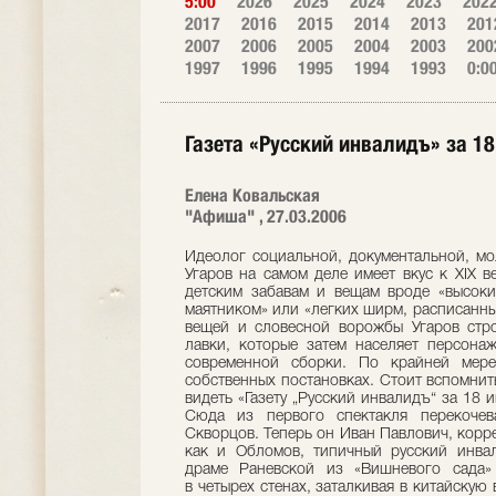
5:00
2026
2025
2024
2023
202
2017
2016
2015
2014
2013
201
2007
2006
2005
2004
2003
200
1997
1996
1995
1994
1993
0:0
Газета «Русский инвалидъ» за 
Елена Ковальская
"Афиша" , 27.03.2006
Идеолог социальной, документальной, м
Угаров на самом деле имеет вкус к XIX 
детским забавам и вещам вроде «высок
маятником» или «легких ширм, расписанны
вещей и словесной ворожбы Угаров стр
лавки, которые затем населяет персона
современной сборки. По крайней мере
собственных постановках. Стоит вспомнить
видеть «Газету „Русский инвалидъ“ за 18 
Сюда из первого спектакля перекочев
Скворцов. Теперь он Иван Павлович, корр
как и Обломов, типичный русский инва
драме Раневской из «Вишневого сада»
в четырех стенах, заталкивая в китайску