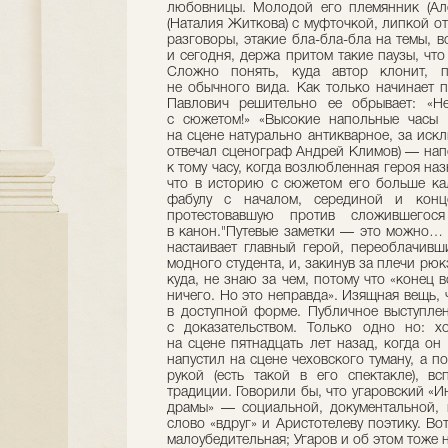
любовницы. Молодой его племянник (Ал
(Наталия Житкова) с муфточкой, липкой от
разговоры, этакие бла-бла-бла на темы, в
и сегодня, держа притом такие паузы, что
Сложно понять, куда автор клонит, п
не обычного вида. Как только начинает п
Павлович решительно ее обрывает: «Не
с сюжетом!» «Высокие напольные часы 
на сцене натурально антикварное, за иск
отвечал сценограф Андрей Климов) — нап
к тому часу, когда возлюбленная героя наз
что в историю с сюжетом его больше ка
фабулу с началом, серединой и концо
протестовавшую против сложившегос
в канон."Путевые заметки — это можно… 
настаивает главный герой, переоблачивш
модного студента, и, закинув за плечи рюк
куда, не знаю за чем, потому что «конец 
ничего. Но это неправда». Изящная вещь, 
в доступной форме. Публичное выступлен
с доказательством. Только одно но: х
на сцене пятнадцать лет назад, когда он
напустил на сцене чеховского туману, а 
рукой (есть такой в его спектакле), 
традиции. Говорили бы, что угаровский «
драмы» — социальной, документальной, 
слово «вдруг» и Аристотелеву поэтику. В
малоубедительная; Угаров и об этом тоже 