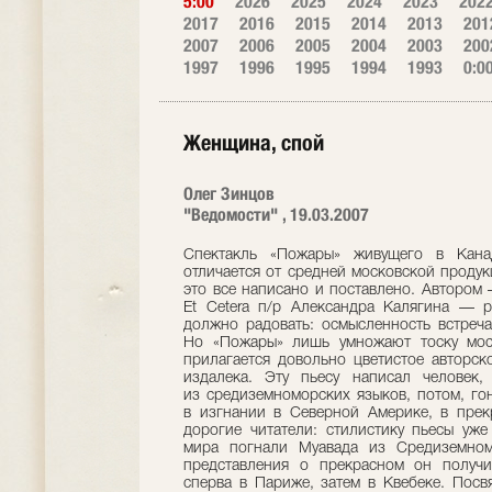
5:00
2026
2025
2024
2023
202
2017
2016
2015
2014
2013
201
2007
2006
2005
2004
2003
200
1997
1996
1995
1994
1993
0:0
Женщина, спой
Олег Зинцов
"Ведомости" , 19.03.2007
Спектакль «Пожары» живущего в Кана
отличается от средней московской продукц
это все написано и поставлено. Автором
Et Cetera п/р Александра Калягина — 
должно радовать: осмысленность встреча
Но «Пожары» лишь умножают тоску моск
прилагается довольно цветистое авторс
издалека. Эту пьесу написал человек,
из средиземноморских языков, потом, го
в изгнании в Северной Америке, в прек
дорогие читатели: стилистику пьесы уже
мира погнали Муавада из Средиземном
представления о прекрасном он получ
сперва в Париже, затем в Квебеке. Пос