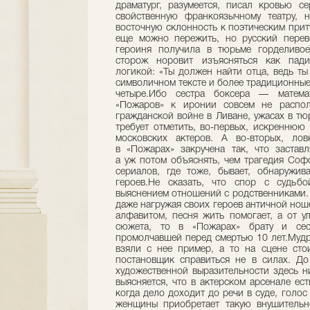
драматург, разумеется, писал кровью се
свойственную франкоязычному театру, 
восточную склонность к поэтическим прит
еще можно пережить, но русский перево
героиня получила в тюрьме горделив
сторож норовит изъясняться как пади
логикой: «Ты должен найти отца, ведь ты 
символичном тексте и более традиционные
четыре.Ибо сестра боксера — матема
«Пожаров» к иронии совсем не распола
гражданской войне в Ливане, ужасах в тю
требует отметить, во-первых, искреннюю
московских актеров. А во-вторых, ло
в «Пожарах» закручена так, что застав
а уж потом объяснять, чем трагедия Соф
сериалов, где тоже, бывает, обнаружи
героев.Не сказать, что спор с судьб
выяснением отношений с родственниками. 
даже нагружая своих героев античной ноше
алфавитом, песня жить помогает, а от ул
сюжета, то в «Пожарах» брату и сест
промолчавшей перед смертью 10 лет.Мудр
взяли с нее пример, а то на сцене сто
постановщик справиться не в силах. До
художественной выразительности здесь н
выясняется, что в актерском арсенале ес
когда дело доходит до речи в суде, голо
женщины приобретает такую внушительно