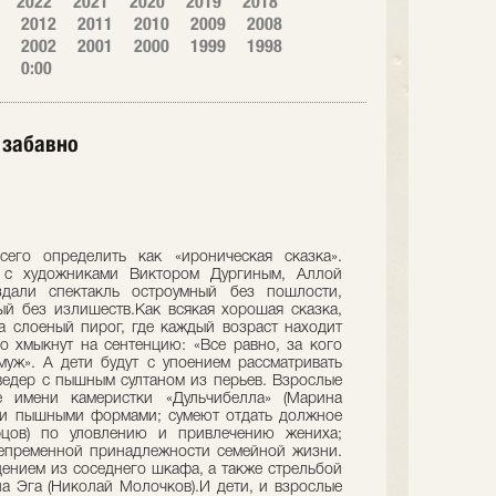
2022
2021
2020
2019
2018
2012
2011
2010
2009
2008
2002
2001
2000
1999
1998
0:00
 забавно
его определить как «ироническая сказка».
 с художниками Виктором Дургиным, Аллой
здали спектакль остроумный без пошлости,
ый без излишеств.Как всякая хорошая сказка,
 слоеный пирог, где каждый возраст находит
но хмыкнут на сентенцию: «Все равно, за кого
уж». А дети будут с упоением рассматривать
едер с пышным султаном из перьев. Взрослые
е имени камеристки «Дульчибелла» (Марина
 и пышными формами; сумеют отдать должное
рцов) по уловлению и привлечению жениха;
непременной принадлежности семейной жизни.
дением из соседнего шкафа, а также стрельбой
на Эга (Николай Молочков).И дети, и взрослые