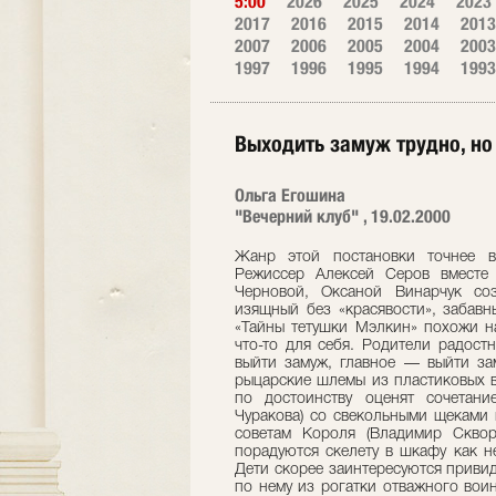
5:00
2026
2025
2024
2023
2017
2016
2015
2014
2013
2007
2006
2005
2004
2003
1997
1996
1995
1994
1993
Выходить замуж трудно, но
Ольга Егошина
"Вечерний клуб" , 19.02.2000
Жанр этой постановки точнее вс
Режиссер Алексей Серов вместе
Черновой, Оксаной Винарчук со
изящный без «красявости», забавн
«Тайны тетушки Мэлкин» похожи на
что-то для себя. Родители радост
выйти замуж, главное — выйти зам
рыцарские шлемы из пластиковых в
по достоинству оценят сочетани
Чуракова) со свекольными щеками
советам Короля (Владимир Скво
порадуются скелету в шкафу как 
Дети скорее заинтересуются приви
по нему из рогатки отважного вои