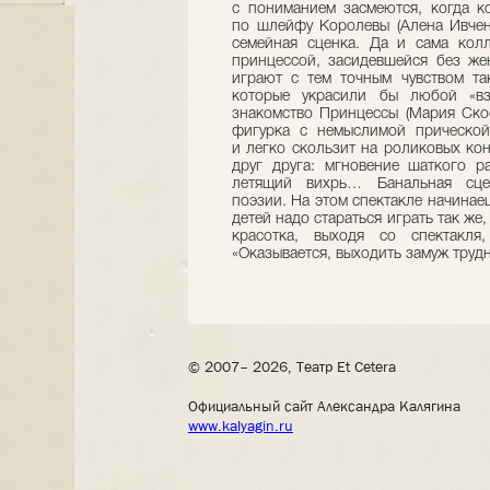
с пониманием засмеются, когда к
по шлейфу Королевы (Алена Ивченк
семейная сценка. Да и сама кол
принцессой, засидевшейся без жен
играют с тем точным чувством та
которые украсили бы любой «вз
знакомство Принцессы (Мария Скос
фигурка с немыслимой прической
и легко скользит на роликовых ко
друг друга: мгновение шаткого р
летящий вихрь… Банальная сцен
поэзии. На этом спектакле начинае
детей надо стараться играть так же
красотка, выходя со спектакля
«Оказывается, выходить замуж трудн
© 2007– 2026, Театр Et Cetera
Официальный сайт Александра Калягина
www.kalyagin.ru