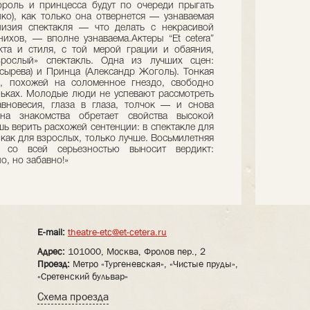
ороль и принцесса будут по очереди прыгать
о), как только она отвернется — узнаваемая
лизия спектакля — что делать с некрасивой
ихов, — вполне узнаваема.Актеры “Et cetera”
кта и стиля, с той мерой грации и обаяния,
рослый» спектакль. Одна из лучших сцен:
ырева) и Принца (Александр Жоголь). Тонкая
, похожей на соломенное гнездо, свободно
ньках. Молодые люди не успевают рассмотреть
авновесия, глаза в глаза, толчок — и снова
а знакомства обретает свойства высокой
шь верить расхожей сентенции: в спектакле для
, как для взрослых, только лучше. Восьмилетняя
, со всей серьезностью выносит вердикт:
о, но забавно!»
E-mail:
theatre-etc@et-cetera.ru
Адрес:
101000, Москва, Фролов пер., 2
Проезд:
Метро «Тургеневская», «Чистые пруды»,
«Сретенский бульвар»
Схема проезда