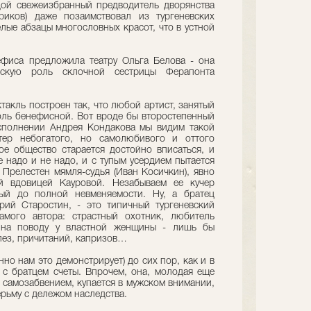
дой свежеизбранный предводитель дворянства
риков) даже позаимствовал из тургеневских
лые абзацы многословных красот, что в устной
нефиса предложила театру Ольга Белова - она
нскую роль склочной сестрицы Ферапонта
такль построен так, что любой артист, занятый
роль бенефисной. Вот вроде бы второстепенный
сполнении Андрея Кондакова мы видим такой
тер небогатого, но самолюбивого и оттого
е общество старается достойно вписаться, и
е надо и не надо, и с тупым усердием пытается
 Прелестен мямля-судья (Иван Косичкин), явно
й вдовицей Кауровой. Незабываем ее кучер
тый до полной невменяемости. Ну, а братец
рий Старостин, - это типичный тургеневский
амого автора: страстный охотник, любитель
 на поводу у властной женщины - лишь бы
слез, причитаний, капризов…
нно нам это демонстрирует) до сих пор, как и в
т с братцем счеты. Впрочем, она, молодая еще
 самозабвением, купается в мужском внимании,
ерьму с дележом наследства.