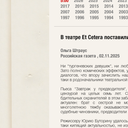
5:00
2026
2025
2024
2023
2017
2016
2015
2014
2013
2007
2006
2005
2004
2003
1997
1996
1995
1994
1993
В театре Et Сetera постави
Ольга Штраус
Российская газета , 02.11.2025
Ни "тургеневских девушек", ни лю
Зато полно комических эффектов, 
диалогов, что впору зачислить на
таки в родоначальники театрально
Пьеса "Завтрак у предводителя"
цензурой на целых семь лет. С
бдительных охранителей в этом заб
актуален: брат с сестрой не м
многолетнюю тяжбу оказываются
судебные чиновники, предводители 
Режиссеру Юрию Буторину удалось 
таки кипящий актуальностью, не из