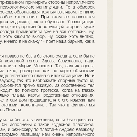
, призванном примирить стороны неприличного
психологические манипуляции. То в обморок
ароком, обволакивая нежным взглядом, то нагло
особое отношение. При этом ее ненасытная
дных медвежат, так и обуревает "беззащитную
ется, что у противоборствующей стороны кусок
господа примирители уже на все согласны: ну,
 хоть какой-то выбор. Ну, скажи хоть внятно,
у, ничего я не скажу!" - поет наша барыня, как в
ия нравов не была бы столь смешна, если бы не
й командой гэгов. Здесь, безусловно, надо
удожника Марии Мелешко. Так, задник сцены,
з окна, расчерчен как на карте объектами
 виде гигантского плана с иллюстрациями. Но и
Каурову, так что изображать спорные пустоши,
риходится прямо вживую, из собственных тел
ходит до полного гротеска, когда на глазах
лько планы, карты, родственные отношения,
же и сам дом предводителя с его изысканным
 стенами, колоннами… Так что в финале мы
ень Помпеи.
лучился бы столь смешным, если бы сцены его
 бы исполнены с такой чудесной пластикой.
рам, и режиссеру по пластике Андрею Казакову.
остроумно явившему нам очень непривычного