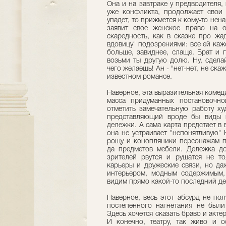
Она и на завтраке у предводителя
уже конфликта, продолжает свои 
упадет, то прижмется к кому-то нен
заявит свое женское право на 
скаредность, как в сказке про жа
вдовицу" подозрениями: все ей каж
больше, завиднее, слаще. Брат и 
возьми ты другую долю. Ну, сделай
чего желаешь! Ан - "нет-нет, не скаж
известном романсе.
Наверное, эта выразительная комед
масса придуманных постановочно
отметить замечательную работу х
представляющий вроде бы виды и
дележки. А сама карта предстает в
она не устраивает "непонятливую" 
рощу и конопляники персонажам п
да предметов мебели. Дележка до
зрителей рвутся и рушатся не то
карьеры и дружеские связи, но да
интерьером, модным содержимым,
видим прямо какой-то последний д
Наверное, весь этот абсурд не по
постепенного нагнетания не были
Здесь хочется сказать браво и акте
И конечно, театру, так живо и 