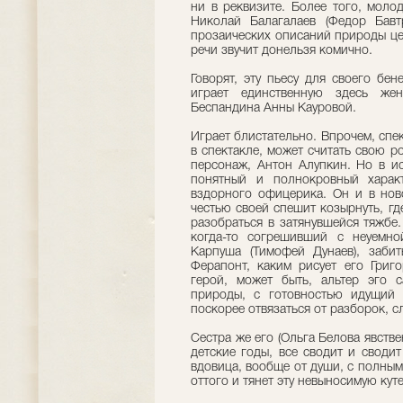
ни в реквизите. Более того, моло
Николай Балагалаев (Федор Бавт
прозаических описаний природы це
речи звучит донельзя комично.
Говорят, эту пьесу для своего бе
играет единственную здесь же
Беспандина Анны Кауровой.
Играет блистательно. Впрочем, спек
в спектакле, может считать свою 
персонаж, Антон Алупкин. Но в и
понятный и полнокровный харак
вздорного офицерика. Он и в ново
честью своей спешит козырнуть, гд
разобраться в затянувшейся тяжбе.
когда-то согрешивший с неуемно
Карпуша (Тимофей Дунаев), заби
Ферапонт, каким рисует его Григо
герой, может быть, альтер эго с
природы, с готовностью идущий
поскорее отвязаться от разборок, 
Сестра же его (Ольга Белова явстве
детские годы, все сводит и своди
вдовица, вообще от души, с полным
оттого и тянет эту невыносимую кут