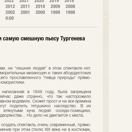
2022
2021
2020
2019
2018
2012
2011
2010
2009
2008
2002
2001
2000
1999
1998
0:00
ли самую смешную пьесу Тургенева
бви, ни "лишних людей" в этом спектакле нет.
уморительных мизансцен и таких абсурдистских
шего прославленного "певца природы" прямо-
й юмористики.
, написанная в 1849 году, была запрещена
ейчас даже странно, что так насторожило
авном водевиле. Сюжет прост и на все времена
огут поделить тетушкино наследство. В их
 втянутыми куча людей: соседи-помещики,
дворянства… Но дело не двигается с места.
создать спектакль очень современный, прямо-
менив при этом стилю XIX века ни в костюмах,