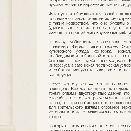
полутонов и оттенков. Герои здесь, каж
чувства, но зато в выражении чувств приду
Флиртуют и обрушиваются своей нежела
последнего шанса; столь же истово отрек
с таким коварством, что оно буквально 
(удивительно, что их жертвы в упор это
изволят, то прощай вся окружающая мебли
К слову, меблировка в спектакле мно
Владимир Фирер лишил героев Остр
купеческого уклада: конторка, неско
необходимости небольшой столик — вот и
бытовая — так, сугубо необходимая. Б
интересует, а зато некая поэтическая усло
и работает монументальная, хотя и не 
конструкция.
Несколько стульев — это лишь дополн
авансцене. Все же пространство подмост
тремя рядами двустворчатых дверей (по
способны не только расчерчивать план
плана, но, при необходимости, образовыв
для зрительского взгляда огромное зерк
котором то и дело разворачивается дейст
театра.
Григорий Дитятковский в этой премь