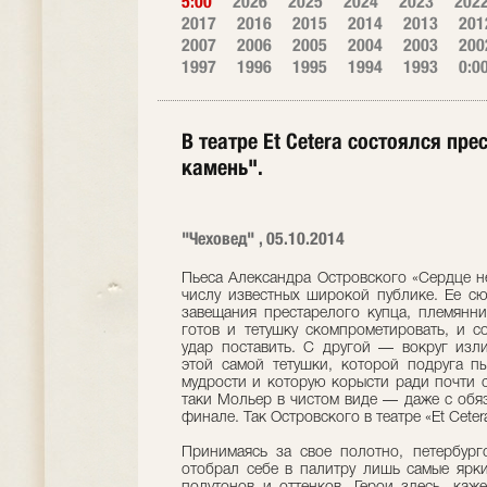
5:00
2026
2025
2024
2023
202
2017
2016
2015
2014
2013
201
2007
2006
2005
2004
2003
200
1997
1996
1995
1994
1993
0:0
В театре Et Cetera состоялся пр
камень".
"Чеховед" , 05.10.2014
Пьеса Александра Островского «Сердце н
числу известных широкой публике. Ее сю
завещания престарелого купца, племянни
готов и тетушку скомпрометировать, и с
удар поставить. С другой — вокруг изл
этой самой тетушки, которой подруга п
мудрости и которую корысти ради почти 
таки Мольер в чистом виде — даже с обя
финале. Так Островского в театре «Et Cete
Принимаясь за свое полотно, петербург
отобрал себе в палитру лишь самые ярки