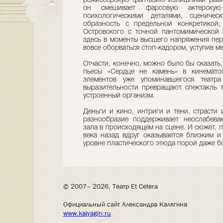
режиссерскую фантазию излишними рамка
он смешивает фарсовую актерску
психологическими деталями, сценичес
образность с предельной конкретикой,
Островского с точной пантомимической 
здесь в моменты высшего напряжения пер
вовсе оборваться стоп-кадором, уступив м
Отчасти, конечно, можно было бы сказать
пьесы «Сердце не камень» в кинемато
элементов уже упоминавшегося театра
выразительности превращают спектакль т
устроенный организм.
Деньги и кино, интриги и тени, страсти
разнообразие поддерживает неослабева
зала в происходящем на сцене. И сюжет, 
века назад вдруг оказывается близким и
уровне пластического этюда порой даже бо
© 2007– 2026, Театр Et Cetera
Официальный сайт Александра Калягина
www.kalyagin.ru