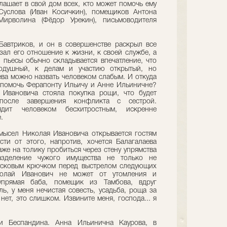
глашает в свой дом всех, кто может помочь ему
Суслова (Иван Косичкин), помещиков Антона
Мирволина (Фёдор Урекин), письмоводителя
Бавтриков, и он в совершенстве раскрыл все
азал его отношение к жизни, к своей службе, а
 пьесы обычно складывается впечатление, что
одушный, к делам и участию открытый, но
ева можно назвать человеком слабым. И откуда
 помочь Ферапонту Ильичу и Анне Ильиничне?
 Ивановича стояла покупка рощи, что будет
после завершения конфликта с сестрой.
ядит человеком бесхитростным, искренне
.
мысел Николая Ивановича открывается гостям
сти от этого, напротив, хочется Балагалаева
аже на толику пробиться через стену упрямства
Разделение чужого имущества не только не
пусковым крючком перед выстрелом следующих
колай Иванович не может от утомления и
 упрямая баба, помещик из Тамбова, вдруг
ь, у меня нечистая совесть, усадьба, роща за
 нет, это слишком. Извините меня, господа... я
и Бecпaндина. Анна Ильинична Каурова, в