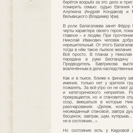
берётся всерьёз за это дело и при
помирить семью: судью Евгения 
Алупкина (Андрей Кондаков) и 
Вельвицкого (Владимир Урм).
В роли Балагалаева занят Фёдор 
черты характера своего героя, пок
главное – к людям. При прочтении
Николай Иванович человек добр
нерешительный. От этого Балагала
тогда в нём такое пылкое желание
Всё просто. В планах у Николая
передана в руки Бecпaндину 
Предводитель Бавтрикова выгл
вовлечённым в дела наследственные
Как и в пьесе, ближе к финалу за
имения, только нет у зрителя гру
пожалеть. За всё утро он не смог д
и категорического неприятия. 
прекращается, но и становится с
ссор, вмешаться в которые Ни
разочарования: «Дележ, козёл,
неожиданный становой, завтра дуэл
бесценок, завтрак, шум, кутерьма...
не в состоянии...».
Но состояние есть у Кауровой 