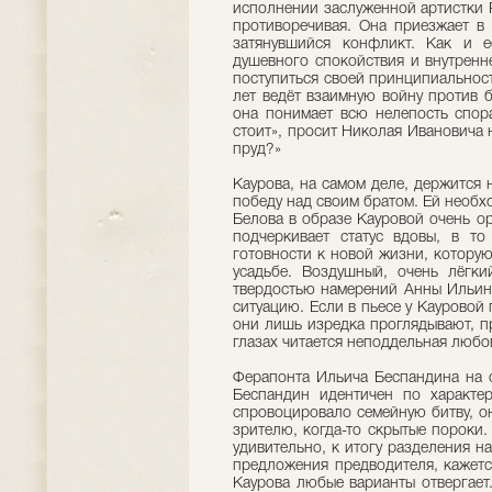
исполнении заслуженной артистки 
противоречивая. Она приезжает в 
затянувшийся конфликт. Как и е
душевного спокойствия и внутренн
поступиться своей принципиальнос
лет ведёт взаимную войну против б
она понимает всю нелепость спора
стоит», просит Николая Ивановича н
пруд?»
Каурова, на самом деле, держится
победу над своим братом. Ей необхо
Белова в образе Кауровой очень о
подчеркивает статус вдовы, в т
готовности к новой жизни, которую
усадьбе. Воздушный, очень лёгки
твердостью намерений Анны Ильин
ситуацию. Если в пьесе у Кауровой 
они лишь изредка проглядывают, п
глазах читается неподдельная любов
Ферапонта Ильича Бecпaндина на 
Бecпaндин идентичен по характер
спровоцировало семейную битву, о
зрителю, когда-то скрытые пороки.
удивительно, к итогу разделения н
предложения предводителя, кажетс
Каурова любые варианты отвергает.