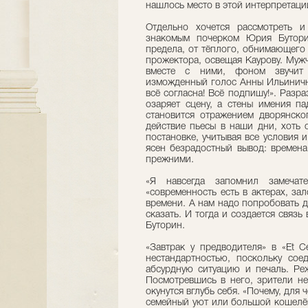
нашлось место в этой интерпретаци
Отдельно хочется рассмотреть 
знакомым почерком Юрия Бутори
предела, от тёплого, обнимающего 
прожектора, освещая Каурову. Муж
вместе с ними, фоном звучит 
изможденный голос Анны Ильиничны
всё согласна! Всё подпишу!». Разр
озаряет сцену, а стены имения п
становится отражением дворянско
действие пьесы в наши дни, хоть 
постановке, учитывая все условия и
ясен безрадостный вывод: времена
прежними.
«Я навсегда запомнил замечат
«современность есть в актерах, за
времени. А нам надо попробовать до
сказать. И тогда и создается связь 
Буторин.
«Завтрак у предводителя» в «Et C
нестандартностью, поскольку соед
абсурдную ситуацию и печаль. Реж
Посмотревшись в него, зрители не
окунутся вглубь себя. «Почему, для 
семейный уют или большой кошелёк