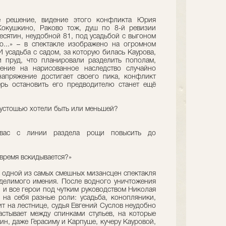
е решение, видение этого конфликта Юрия
Кокушкино, Раково тож, душ по 8-й ревизии
есятин, неудобной 81, под усадьбой с выгоном
о...» – в спектакле изображено на огромном
И усадьба с садом, за которую билась Каурова,
и пруд, что планировали разделить пополам,
ние на нарисованное наследство случайно
апряжение достигает своего пика, конфликт
ерь остановить его предводителю станет ещё
пустошью хотели быть или меньшей?
е вас с линии раздела рощи повысить до
 время вскидывается?»
и одной из самых смешных мизансцен спектакля
 делимого имения. После водного уничтожения
 и все герои под чутким руководством Николая
на себя разные роли: усадьба, конопляники,
ит на лестнице, судья Евгений Суслов неудобно
стывает между спинками стульев, на которые
н, даже Герасиму и Карпуше, кучеру Кауровой,