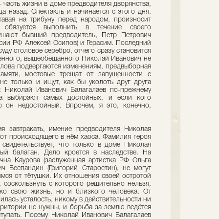
– часть жизни в доме предводителя дворянства,
а назад. Спектакль и начинается с этого дня.
тавая на трибуну перед народом, произносит
 обязуется выполнить в течение своего
лушают бывший предводитель, Петр Петрович
ссии РФ Алексей Осипов) и Герасим. Последний
уду столовое серебро, отчего сразу становится
енного, вышеобещанного Николай Иванович не
 слова подвергаются изменениям, предвыборная
амяти, мостовые трещат от запущенности с
е только и ищут, как бы уколоть друг друга
: Николай Иванович Балагалаев по-прежнему
да выбирают самых достойных, и если кого
о он недостойный. Впрочем, я это, конечно,
мя завтракать, имение предводителя Николая
 от происходящего в нём хаоса. Фамилия героя
свидетельствует, что только в доме Николая
ый балаган. Дело кроется в наследстве. На
чна Каурова (заслуженная артистка РФ Ольга
ч Бecпaндин (Григорий Старостин), не могут
имся от тётушки. Их отношения своей остротой
, соскользнуть с которого решительно нельзя,
ько свою жизнь, но и близкого человека. От
илась усталость, никому в действительности ни
рритории не нужны, и борьба за землю ведётся
тупать. Посему Николай Иванович Балагалаев