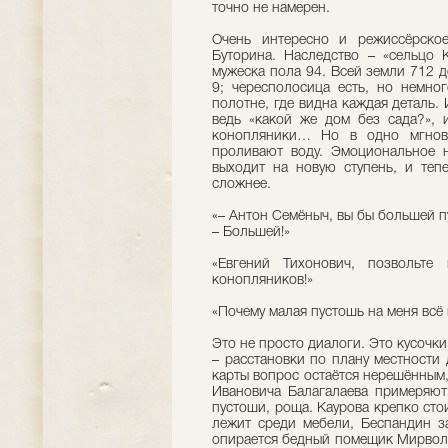
точно не намерен.
Очень интересно и режиссёрско
Буторина. Наследство – «сельцо 
мужеска пола 94. Всей земли 712 д
9; чересполосица есть, но немног
полотне, где видна каждая деталь. 
ведь «какой же дом без сада?», 
конопляники… Но в одно мгнове
проливают воду. Эмоциональное н
выходит на новую ступень, и теп
сложнее.
«– Антон Семёныч, вы бы большей 
– Большей!»
«Евгений Тихонович, позвольт
конопляников!»
«Почему малая пустошь на меня всё
Это не просто диалоги. Это кусочк
– расстановки по плану местности
карты вопрос остаётся нерешённым,
Ивановича Балагалаева примеряют 
пустоши, роща. Каурова крепко сто
лежит среди мебели, Бecпaндин за
опирается бедный помещик Мирволи