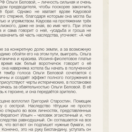
РФ Ольги Беловой, – личность сильная и очень
дом предводителя, чтобы поскорее закончить
ё брат. Однако не хватает вдове Кауровой
его стержня, благодаря которым она могла бы
тью и упрямством. Каурова на протяжении трёх
лизкого, даже не зная, во имя чего. При этом
 и сама говорит о ней, «усадьба и гроша не
азначить ей часть наследства, уточняет: «А чей
 не за конкретную долю земли, а за возможную
димо обойти его на этом пути, выиграть. Ольга
рганична и красива. Иссиня-фиолетовое платье
о время как белый воротничок говорит о её
 она наверняка хотела бы начать в полученной
й тембр голоса Ольги Беловой сочетается с
ичны и создаёт эффект полного погружения в
присутствуют черты истерические, в постановке
рячась за обаятельностью Ольги Беловой. В её
ь к героине, и она передаётся зрителю.
сцене воплотил Григорий Старостин. Помещик
у с сестрой. Наследство тётушки не просто
но открыло во всех личностях, представленных
 Ферапонт Ильич – человек эгоистичный и, что
аследства равнодушный. Он соглашается на все
я, что вот-вот он подпишет нужные бумаги, но
 Конечно, это на руку Бecпaндину, уступать он