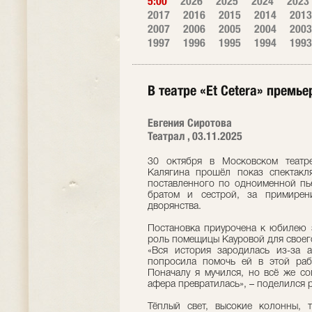
5:00
2026
2025
2024
2023
2017
2016
2015
2014
2013
2007
2006
2005
2004
2003
1997
1996
1995
1994
1993
В театре «Et Cetera» премь
Евгения Сиротова
Театрал , 03.11.2025
30 октября в Московском театре
Калягина прошёл показ спектакл
поставленного по одноименной пь
братом и сестрой, за примирен
дворянства.
Постановка приурочена к юбилею 
роль помещицы Кауровой для своег
«Вся история зародилась из-за
попросила помочь ей в этой раб
Поначалу я мучился, но всё же со
афера превратилась», – поделился 
Тёплый свет, высокие колонны, 