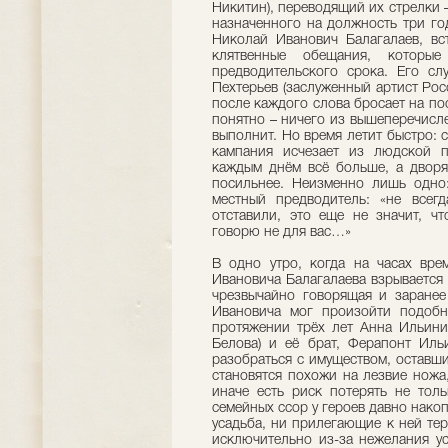
Никитин), переводящий их стрелки 
назначенного на должность три год
Николай Иванович Балагалаев, вс
клятвенные обещания, которые
предводительского срока. Его с
Пехтерьев (заслуженный артист Ро
после каждого слова бросает на пос
понятно – ничего из вышеперечисл
выполнит. Но время летит быстро:
кампания исчезает из людской п
каждым днём всё больше, а дворян
посильнее. Неизменно лишь одно
местный предводитель: «не всег
отставили, это еще не значит, чт
говорю не для вас…»
В одно утро, когда на часах вре
Ивановича Балагалаева взрывается
чрезвычайно говорящая и заранее 
Ивановича мог произойти подобн
протяжении трёх лет Анна Ильини
Белова) и её брат, Ферапонт Ильи
разобраться с имуществом, оставш
становятся похожи на лезвие ножа
иначе есть риск потерять не тол
семейных ссор у героев давно накоп
усадьба, ни прилегающие к ней те
исключительно из-за нежелания ус