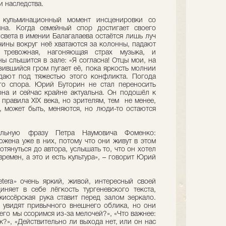
и наследства.
и кульминационный момент инсценировки со
на. Когда семейный спор достигает своего
света в имении Балагалаева остаётся лишь луч
чины вокруг неё хватаются за колонны, падают
тревожная, нагоняющая страх музыка, и
 слышится в зале: «Я согласна! Отцы мои, на
азившийся гром пугает её, пока яркость молнии
адают под тяжестью этого конфликта. Погода
го спора. Юрий Буторин не стал переносить
она и сейчас крайне актуальна. Он подошёл к
 правила ХIX века, но зрителям, тем не менее,
, может быть, меняются, но люди-то остаются
ельную фразу Петра Наумовича Фоменко:
ложена уже в них, потому что они живут в этом
тянуться до автора, услышать то, что он хотел
времен, а это и есть культура», – говорит Юрий
etera» очень яркий, живой, интересный своей
иняет в себе лёгкость тургеневского текста,
иссёрская рука ставит перед залом зеркало.
 увидят привычного внешнего облика, но они
чего мы ссоримся из-за мелочей?», «Что важнее:
?», «Действительно ли выхода нет, или он нас