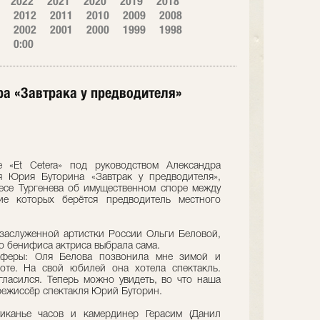
2022
2021
2020
2019
2018
2012
2011
2010
2009
2008
2002
2001
2000
1999
1998
0:00
ера «Завтрака у предводителя»
 «Et Cetera» под руководством Александра
я Юрия Буторина «Завтрак у предводителя»,
есе Тургенева об имущественном споре между
ие которых берётся предводитель местного
заслуженной артистки России Ольги Беловой,
о бенифиса актриса выбрала сама.
 аферы: Оля Белова позвонила мне зимой и
оте. На свой юбилей она хотела спектакль.
гласился. Теперь можно увидеть, во что наша
режиссёр спектакля Юрий Буторин.
тиканье часов и камердинер Герасим (Данил