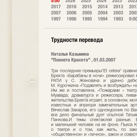
5:00
2026
2025
2024
2023
202
2017
2016
2015
2014
2013
201
2007
2006
2005
2004
2003
200
1997
1996
1995
1994
1993
0:0
Трудности перевода
Наталья Казьмина
"Планета Красота" , 01.03.2007
Три последние премьеры"Et cetera" сравнивать вроде бы ни к чему. Раннюю пьесу Брехта «Барабаны в ночи» режиссировал молодой Уланбек Баялиев. Он закончил РАТИ у С. Женовача и удачно дебютировал «Поздней любовью». Пьеса М. Курочкина «Подавлять и возбуждать» написана по заказу Александра Калягина. Им же и поставлена. «Пожарами » театр открыл для нас новое имя — Важди Муавада, драматурга и режиссера, ливанца по рождению и канадца по месту жительства.Брехта играет, в основном, молодежь. В пьесе Курочкина солируют два известных и априори замечательных артиста, москвич Калягин и петербуржец Вячеслав Захаров, его однокурсник по Вахтанговской школе. В «Пожарах» решает все дело финальный дуэт опытной Татьяны Владимировой и молодого Валерия Панкова.И темы спектаклей разные. Брехта интересуют большая история и маленький человек на ее фоне. Пьеса Курочкина — об истории малой, личной: о театре и о том, как жить, по закону или по совести. Муавад мешает «общественное» и «личное», закон и совесть в такую взрывоопасную смесь, которая валит с ног.Но спектакли сравнить все-таки хочется, вспомнив о форме и содержании, которые часто ссорятся в современных спектаклях. Не только в театре Калягина. Самое простое было бы сказать: спектакли не дотянули до замыслов, и просто перевернуть страницу. Но что-то мешает это сделать. Это «что-то» — вера в честность режиссерских намерений и досада на то, что неслучайно задуманное не вышло.1.«Думай о форме, а содержание подтянется». Под этим брехтовским слоганом в молодости подпишется каждый. Насквозь социальный и «содержательный» художник, он ведь наличие смысла не отрицал. Считал, что смыслу легче быть понятым в броской форме. Что сам и демонстрировал в пику традиционному и буржуазному театру. Баялиев понял Брехта правильно и начал действовать отлично. Громоздкую пьесу он структурировал и поместил в стильную «театральную коробочку».Влияние немецкого экспрессионизма здесь читается во всем, начиная с декорации (Ю. Гальперин), света и музыки (Е. Виноградов и Д. Курляндский), черно-белой эстетики гримов (Н. Максимов) и костюмов — и кончая актерской игрой, небытовой, пластичной, что называется, таганковской. В таком «наряде» легко представить себе любую знаковую пьесу о «смутном времени». Даже поэму Блока «Двенадцать». Режиссер осознает «Барабаны» как «бродячий сюжет» — о любви, о солдате-неудачнике, о войне и революции, которые сменяют друг друга с маниакальной повторяемостью. Андреас Краглер (Валерий Панков) возвращается с войны в другую реальность и не узнает жизнь. Любимую женщину у него увели, его самого записали в герои и похоронили в воспоминаниях.Спектакль начинается с очень красивой сцены. Со всех сторон, из-за кулис, с колосников, из трюма летят, как белые птицы, сорочки в стирку. Жизнь налаживается, она хочет быть чистой и респектабельной. А грязный человек в обмотках, с лицом и руками то ли в копоти, то ли в пыли, в шлеме, делающем его похожим на несчастного ребенка, портит всю картину. Краглер — другой. Он лишний. У него общая контузия. А у них — худо-бедно устаканившаяся жизнь. И он с тоской в глазах сомнамбулически разглядывает эту мирную жизнь, как планктон в аквариуме, и никуда не может приткнуться. (Не случайно возникает в спектакле огромная лупа, сквозь которую и вода, и люди кажутся какой-то наплывающей на зал лавой.) Эту послевоенную «мистерию-буфф», этот «хмель и ребячество» свободы, со вскипающей буржуазностью и такой же малосимпатичной «революционностью масс», Баялиев рисует и ловко, и живописно, и остроумно. Его толпа распевает зонги под Моцарта и «Интернационал». В его толпе нет стертых лиц, запоминаешь многих: и подружку героя Анну (Наталья Ноздрина), и ее нового жениха (Николай Молочков), и Прохожего (Алексей Черных), и особенно Служанку (Марина Чуракова), и маленькую проститутку Евгении Сироты, изящно процитировавшей Феллини. Все это вполне по-брехтовски. Как и рифмы с сегодняшним днем. Но режиссера волнуют не только прямые аналогии, его вроде бы занимает внутреннее перерождение героя, что не странно для ученика Женовача, умеющего прояснять внутренние логические связи. Но именно тут спектакль теряет динамичность и начинает буксовать. Истории любви, способной простить измену, не хватает, как аргумента, чувственности. Истории революции, которая простилась с романтиками и приветствует подлецов, — сарказма. Истории героя (настоящего героя), который в мирной жизни никому не нужен, не достает определенности.В финале пьесы Краглер посылает к черту друзей и врагов, историю и революцию, прощает любимую и забирается с ней в постель. Брехт, написавший пьесу в 1918 году, позже оценил ее невысоко, героя назвал обывателем, а позицию его посчитал жалкой. Честно процитировав Брехта в программке, режиссер в спектакле с автором спорит, но робко и невнятно. Краглер в исполнении Панкова вызывает сочувствие. И Баялиев в финале укладывает своих влюбленных не в «белую широкую постель», а на голые доски, прикрывая листом жести. Так все-таки кто же этот герой сегодня — человек-масса или все-таки человек, имеющий право на свою частную жизнь и историю Брехт не Чехов, он автор определенный. И делать в нем открытый финал, надеясь на сообразительност