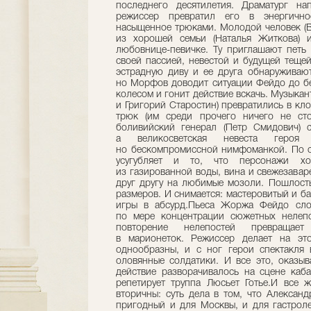
последнего десятилетия. Драматург на
режиссер превратил его в энергично
насыщенное трюками. Молодой человек (В
из хорошей семьи (Наталья Житкова) 
любовнице-певичке. Ту приглашают петь
своей пассией, невестой и будущей теще
эстрадную диву и ее друга обнаруживаю
но Морфов доводит ситуации Фейдо до без
колесом и гонит действие вскачь. Музыка
и Григорий Старостин) превратились в кл
трюк (им среди прочего ничего не сто
боливийский генерал (Петр Смидович) 
а великосветская невеста героя 
но бескомпромиссной нимфоманкой. По сц
усугубляет и то, что персонажи х
из газированной воды, вина и свежезавар
друг другу на любимые мозоли. Пошлость
размеров. И снимается: мастеровитый и б
игры в абсурд.Пьеса Жоржа Фейдо слож
по мере концентрации сюжетных нелепо
повторение нелепостей превращае
в марионеток. Режиссер делает на это
однообразны, и с ног герои спектакля
оловянные солдатики. И все это, оказыва
действие разворачивалось на сцене каб
репетирует труппа Люсьет Готье.И все 
вторичны: суть дела в том, что Алексан
пригодный и для Москвы, и для гастрол