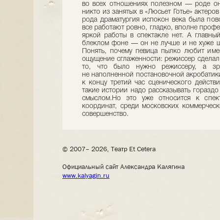
во всех отношениях полезном — роде он
никто из занятых в «Люсьет Готье» актеро
рода драматургия испокон века была пов
все работают ровно, гладко, вполне проф
яркой работы в спектакле нет. А главный
блеклом фоне — он не лучше и не хуже ш
Понять, почему певица пылко любит име
ощущение сглаженности: режиссер сделал т
то, что было нужно режиссеру, а зри
не наполненной постановочной акробатики
к концу третий час сценического действи
такие истории надо рассказывать гораздо
смыслом.Но это уже относится к спек
координат, среди московских коммерческ
совершенство.
© 2007– 2026, Театр Et Cetera
Официальный сайт Александра Калягина
www.kalyagin.ru