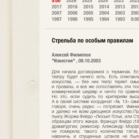
5:00
2026
2025
2024
2023
202
2017
2016
2015
2014
2013
201
2007
2006
2005
2004
2003
200
1997
1996
1995
1994
1993
0:0
Стрельба по особым правилам
Алексей Филиппов
"Известия" , 08.10.2003
Для начала договоримся о терминах. Ес
театру будет нечего есть. Есть спектак
искусства, — без них театр теряет смы
и провалы, и все же сопоставлять эти п
коммерческий шедевр и ничто по сравн
Но это, если судить по критериям выс
А в своей системе координат «№ 13» само
говоря, очень редко — потрясает. Умен
и далеко не всем дающееся искусство.Пре
пьесу Жоржа Фейдо «Люсьет Готье, или Ст
образцам этого жанра. Француз Фейдо (18
драматургии; режиссер Александр Морфо
не померкла: такого количества гэгов,
навзничь и спущенных штанов не был