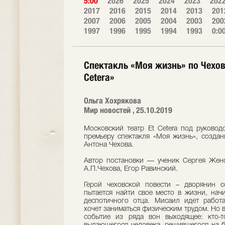
5:00
2026
2025
2024
2023
202
2017
2016
2015
2014
2013
201
2007
2006
2005
2004
2003
200
1997
1996
1995
1994
1993
0:0
Спектакль «Моя жизнь» по Чехову
Cetera»
Ольга Хохрякова
Мир новостей , 25.10.2019
Московский театр Et Cetera под руковод
премьеру спектакля «Моя жизнь», созда
Антона Чехова.
Автор постановки — ученик Сергея Жено
А.П.Чехова, Егор Равинский.
Герой чеховской повести – дворянин 
пытается найти свое место в жизни, начи
деспотичного отца. Мисаил идет работ
хочет заниматься физическим трудом. Но 
событие из ряда вон выходящее: кто-т