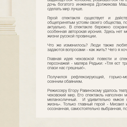
выдающегося человека, решившегося на б
дочь богатого инженера Должикова Маша
сделать мир лучше.
Герой спектакля существует и дейс
общепринятым устоям своего общества, по
актуально. В спектакле бережно сохране
особенная авторская ирония. Здесь нет м
жизни русской провинции.
Что же изменилось? Люди также любят,
задаются вопросами - как жить? Чего я хо
Главная идея чеховской повести и спе
персонажей - маляра Редьки: «Тля ест тра
спаси нас грешных!».
Получился рефлексирующий, горько-м
осенним обаянием.
Режиссеру Егору Равинскому удалось теат
чеховский мир. Его спектакль наполнен 
меланхоличный. И удивительно емкое н
жизнь». Только главный герой - Мисаил 
осознанная, самостоятельно выбранная, п