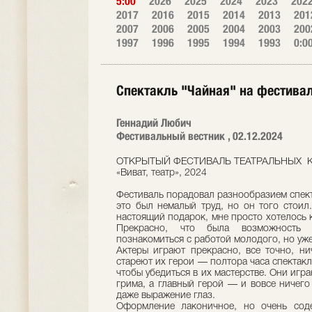
5:00
2026
2025
2024
2023
202
2017
2016
2015
2014
2013
201
2007
2006
2005
2004
2003
200
1997
1996
1995
1994
1993
0:0
Спектакль "Чайная" на фестивале
Геннадий Любич
Фестивальный вестник , 02.12.2024
ОТКРЫТЫЙ ФЕСТИВАЛЬ ТЕАТРАЛЬНЫХ 
«Виват, театр», 2024
Фестиваль порадовал разнообразием спект
это был немалый труд, но он того стои
настоящий подарок, мне просто хотелось к
Прекрасно, что была возможность 
познакомиться с работой молодого, но уже
Актеры играют прекрасно, все точно, ни
стареют их герои — полтора часа спектак
чтобы убедиться в их мастерстве. Они игр
грима, а главный герой — и вовсе ничего 
даже выражение глаз.
Оформление лаконичное, но очень соде