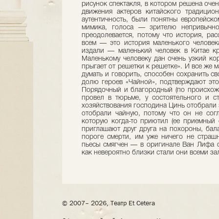
рисунок спектакля, в котором решена оче
движения актеров китайского традицион
аутентичность, были понятны европейско
мимика, голоса — зрителю непривычно
преодолевается, потому что история, рас
всем — это история маленького человек
издали — маленький человек в Китае кр
Маленькому человеку дан очень узкий кор
прыгает от решетки к решетке». И все же 
думать и говорить, способен сохранить с
долю героев «Чайной», подтверждают это
Порядочный и благородный (по происхож
провел в тюрьме, у состоятельного и с
хозяйствования господина Цинь отобрали 
отобрали чайную, потому что он не сог
которую когда-то приютил (ее приемный 
приглашают друг друга на похороны, бала
пороге смерти, им уже ничего не страшн
пьесы смягчен — в оригинале Ван Лифа с
как невероятно близки стали они всеми зал
© 2007– 2026, Театр Et Cetera