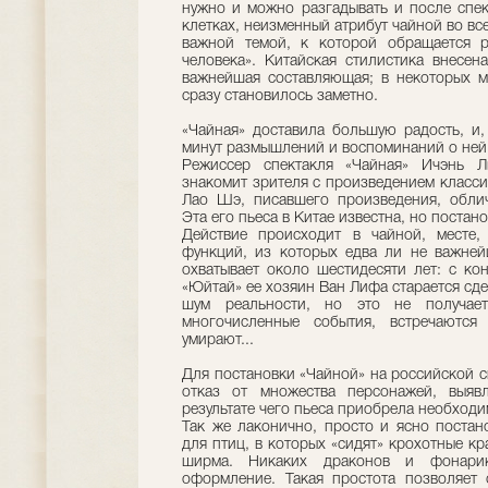
нужно и можно разгадывать и после спект
клетках, неизменный атрибут чайной во вс
важной темой, к которой обращается 
человека». Китайская стилистика внесен
важнейшая составляющая; в некоторых м
сразу становилось заметно.
«Чайная» доставила большую радость, и,
минут размышлений и воспоминаний о ней
Режиссер спектакля «Чайная» Ичэнь 
знакомит зрителя с произведением класси
Лао Шэ, писавшего произведения, обли
Эта его пьеса в Китае известна, но постан
Действие происходит в чайной, месте,
функций, из которых едва ли не важней
охватывает около шестидесяти лет: с ко
«Юйтай» ее хозяин Ван Лифа старается сде
шум реальности, но это не получает
многочисленные события, встречаются
умирают...
Для постановки «Чайной» на российской с
отказ от множества персонажей, выяв
результате чего пьеса приобрела необход
Так же лаконично, просто и ясно постан
для птиц, в которых «сидят» крохотные кр
ширма. Никаких драконов и фонарик
оформление. Такая простота позволяет 