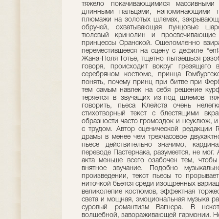
тяжело покачивающимися массивными
длинными пальцами, напоминающими т
плюмажи на золотых шлемах, закрывающи
обручей, охватывающая пунцовые шар
тюлевый кринолин и просвечивающие
принцессы Оранской. Ошеломленно взира
переместившееся на сцену с дефиле “enfa
Жана-Поля Готье, тщетно пытаешься разобр
говоря, происходит вокруг грезящего 
серебряном костюме, принца Гомбургско
понять, почему принц при битве при Фер
тем самым навлек на себя решение курф
теряется в звучащих из-под шлемов тяж
говорить, пьеса Клейста очень нелег
стихотворный текст с блестящими вкра
образности часто громоздок и неуклюж, 
с трудом. Автор сценической редакции 
драмы в менее чем трехчасовое двухактно
пьесе действительно значимо, кардин
переводе Пастернака, разумеется, не мог.
акта меньше всего озабочен тем, чтобы
внятное звучание. Подобно музыкаль
произведении, текст пьесы то прорывает
ниточкой бьется среди изощренных вариаци
великолепие костюмов, эффектная торжес
света и мощная, эмоциональная музыка ра
суровый романтизм Вагнера. В неко
волшебной, завораживающей гармонии. Н