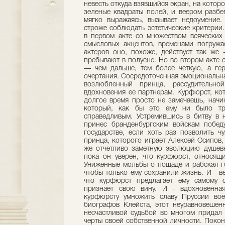
невесть откуда взявшийся экран, на котор
зеленые квадраты полей, и веером разбе
мягко выражаясь, вызывает недоумение.
строже соблюдать эстетические критерии.
в первом акте со множеством всяческих
смысловых акцентов, временами погружа
актеров оно, похоже, действует так же 
пребывают в полусне. Но во втором акте 
— чем дальше, тем более четкую, а ге
очертания. Сосредоточенная эмоциональн
возлюбленный принца, рассудительно
вдохновения ее партнерам. Курфюрст, ко
долгое время просто не замечаешь, начи
который, как бы это ему ни было тру
справедливым. Устремившись в битву в 
принес бранденбургским войскам побед
государстве, если хоть раз позволить ч
принца, которого играет Алексей Осипов,
же отчетливо заметную эволюцию душевн
пока он уверен, что курфюрст, относящи
Униженные мольбы о пощаде и рабская гот
чтобы только ему сохранили жизнь. И - ве
что курфюрст предлагает ему самому с
признает свою вину. И - вдохновенная
курфюрсту умножить славу Пруссии во
биографов Клейста, этот неуравновешен
несчастливой судьбой во многом придал 
черты своей собственной личности. Покон