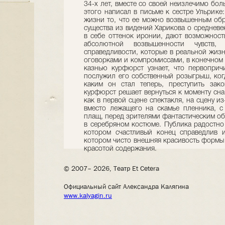
34-х лет, вместе со своей неизлечимо бол
этого написал в письме к сестре Ульрике
жизни то, что ее можно возвышенным обр
существа из видений Харикова о средневе
в себе оттенок иронии, дают возможност
абсолютной возвышенности чувств
справедливости, которые в реальной жиз
оговорками и компромиссами, в конечном 
казнью курфюрст узнает, что первоприч
послужил его собственный розыгрыш, ког
каким он стал теперь, преступить зак
курфюрст решает вернуться к моменту сна 
как в первой сцене спектакля, на сцену и
вместо лежащего на скамье пленника, с
плащ, перед зрителями фантастическим о
в серебряном костюме. Публика радостно
котором счастливый конец справедлив 
котором чисто внешняя красивость формы
красотой содержания.
© 2007– 2026, Театр Et Cetera
Официальный сайт Александра Калягина
www.kalyagin.ru