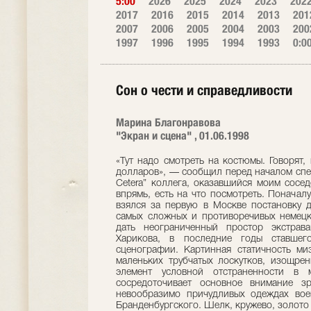
5:00
2026
2025
2024
2023
202
2017
2016
2015
2014
2013
201
2007
2006
2005
2004
2003
200
1997
1996
1995
1994
1993
0:0
Сон о чести и справедливости
Марина Благонравова
"Экран и сцена" , 01.06.1998
«Тут надо смотреть на костюмы. Говорят,
долларов», — сообщил перед началом спек
Сetera” коллега, оказавшийся моим сосе
впрямь, есть на что посмотреть. Поначал
взялся за первую в Москве постановку 
самых сложных и противоречивых немецки
дать неограниченный простор экстрав
Харикова, в последние годы ставшего
сценографии. Картинная статичность ми
маленьких трубчатых лоскутков, изощре
элемент условной отстраненности в 
сосредоточивает основное внимание з
невообразимо причудливых одеждах вое
Бранденбургского. Шелк, кружево, золото