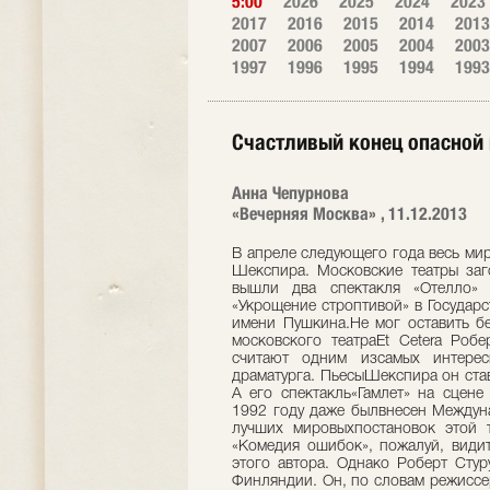
5:00
2026
2025
2024
2023
2017
2016
2015
2014
2013
2007
2006
2005
2004
2003
1997
1996
1995
1994
1993
Счастливый конец опасной 
Анна Чепурнова
«Вечерняя Москва» , 11.12.2013
В апреле следующего года весь ми
Шекспира. Московские театры заго
вышли два спектакля «Отелло» (
«Укрощение строптивой» в Государс
имени Пушкина.Не мог оставить б
московского театраEt Cetera Роб
считают одним изсамых интерес
драматурга. ПьесыШекспира он ста
А его спектакль«Гамлет» на сцене
1992 году даже былвнесен Междун
лучших мировыхпостановок этой 
«Комедия ошибок», пожалуй, видит
этого автора. Однако Роберт Стур
Финляндии. Он, по словам режиссер