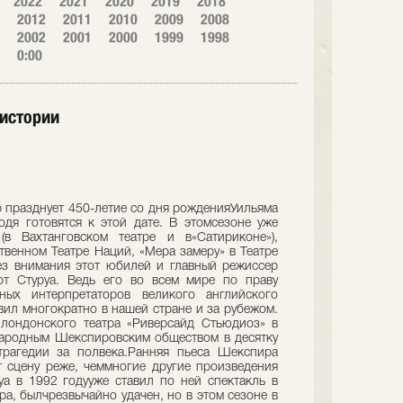
2022
2021
2020
2019
2018
2012
2011
2010
2009
2008
2002
2001
2000
1999
1998
0:00
истории
р празднует 450-летие со дня рожденияУильяма
дя готовятся к этой дате. В этомсезоне уже
в Вахтанговском театре и в«Сатириконе»),
твенном Театре Наций, «Мера замеру» в Театре
ез внимания этот юбилей и главный режиссер
ерт Стуруа. Ведь его во всем мире по праву
ных интерпретаторов великого английского
вил многократно в нашей стране и за рубежом.
 лондонского театра «Риверсайд Стьюдиоз» в
ародным Шекспировским обществом в десятку
трагедии за полвека.Ранняя пьеса Шекспира
 сцену реже, чеммногие другие произведения
уа в 1992 годууже ставил по ней спектакль в
а, былчрезвычайно удачен, но в этом сезоне в