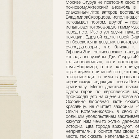
Москве Стуруа не повторил свою п
по-новому.Актерский ансамбль в
слаженным.Игра актеров доставляе
ВладимираСкворцова, исполнившего
неговышел поэтом, другой – пра
испытываетпотрясающую гамму чувс
перед нею. Изего уст звучит начал
немецки. Вдругой сцене герой Скв
он бросаетсяна девушку, в которую 
очередь,говорит, что близка к
Офелии.Эти режиссерские наход
отнюдь неслучайны. Для Стуруа «К
толькопосмеяться, но и поговори
темы.Например, о том, как причу
страхслужит причиной того, что люд
чтопроисходит с ними в реальнос
сценическую редакцию пьесыШекс
оригиналу. Место действия пьесы
одеты герои по европейской мо
происходящего на сцене и вовсе в
Особенно любовная часть сюжета
красавицу, не считает зазорным «
Ольги Котельниковой), в свою оч
большим удовольствием закатывает
кажутся нам чем-то жутко далеким
истории. Два города враждуют, од
неприятеля», и боится там своей 
месте, так сказать, нелегально. А 