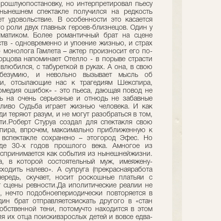
рошлуюпостановку, но интерпретировал пьесу
 нынешнем спектакле получился на редкость
т удовольствие. В особенности это касается
 роли двух главных героев-близнецов. Один у
гматиком. Более романтичный брат на сцене
тв - одновременно и упоение жизнью, и страх
о монолога Гамлета – актер произносит его по-
орцова напоминает Отелло - в порыве страсти
влюбился, с табуреткой в руках. А она, в свою
 безумию, и невольно вызывает мысль об
ки, отсылающие нас к трагедиям Шекспира,
омедия ошибок» - это пьеса, дающая повод не
ть на очень серьезные и отнюдь не забавные
дливо Судьба играет жизнью человека. И как
и теряют разум, и не могут разобраться в том,
ти.Роберт Стуруа создал для спектакля свою
пира, впрочем, максимально приближенную к
 вспектакле сохранено – этогород Эфес. Но
де 30-х годов прошлого века. Амногое из
оспринимается как события из нынешнейжизни.
, в которой состоятельный муж, имеяжену-
сходить налево». А супруга (прекраснаяработа
ередь, скучает, носит роскошные платьяи с
 сцены ревности.Да иполитические реалии не
, нечто подобноепериодически повторяется в
ин брат отправляетсяискать другого в «стан
собственной тени, потомучто находится в этом
для их отца поискивзрослых детей и вовсе едва-