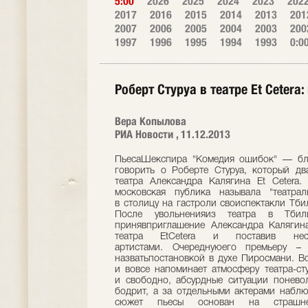
5:00
2026
2025
2024
2023
202
2017
2016
2015
2014
2013
201
2007
2006
2005
2004
2003
200
1997
1996
1995
1994
1993
0:0
Роберт Стуруа в театре Et Ceter
Вера Копылова
РИА Новости , 11.12.2013
ПьесаШекспира "Комедия ошибок" — бла
говорить о Роберте Стуруа, который дв
театра Александра Калягина Et Cetera.
московская публика называла "театра
в столицу на гастроли своиспектакли Тби
После увольненияиз театра в Тбил
принявприглашение Александра Калягина
театра EtCetera и поставив не
артистами. Очереднуюего премьеру
назватьпостановкой в духе Пиросмани. Вс
и вовсе напоминает атмосферу театра-сту
и свободно, абсурдные ситуации понево
бодрит, а за отдельными актерами наблю
сюжет пьесы основан на страшн