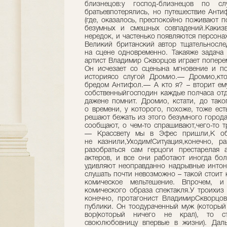
близнецов:у господ-близнецов по сл
братьевпотерялись, но путешествие Ант
(где, оказалось, преспокойно поживают п
безумных и смешных совпадений.Какиз
нередок, и частенько появляются персонаж
Великий британский автор тщательнослед
на сцене одновременно. Такаяже задача 
артист Владимир Скворцов играет попере
Он исчезает со сценына мгновение и по
историясо слугой Дромио.— Дромио,кто
бредом Антифол.— А кто я? – вторит ему
собственныйгосподин каждые полчаса отд
дажене помнит. Дромио, кстати, до тако
о времени, у которого, похоже, тоже ес
решают бежать из этого безумного города,
сообщают, о чем-то спрашивают,чего-то т
— Крассвету мы в Эфес пришли,К обе
не казнили,Уходим!Ситуация,конечно, р
разобраться сам герцоги престарелая а
актеров, и все они работают иногда бол
удивляют неоправданно надрывные интона
слушать почти невозможно – такой стоит 
комическое мельтешение. Впрочем, и
комического образа спектакля.У троихиз
конечно, протагонист ВладимирСкворцов
публики. Он тоодураченный муж (который 
вор(который ничего не крал), то с
своюлюбовницу впервые в жизни). Дал