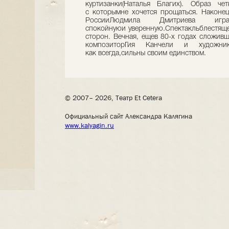
куртизанки(Наталья Благих). Образ че
с которымне хочется прощаться. Наконец
РоссииЛюдмила Дмитриева игра
спокойнуюи уверенную.Спектакльблестяще
сторон. Вечная, ещев 80-х годах сложивш
композиторГия Канчели и художни
как всегда,сильны своим единством.
© 2007– 2026, Театр Et Cetera
Официальный сайт Александра Калягина
www.kalyagin.ru