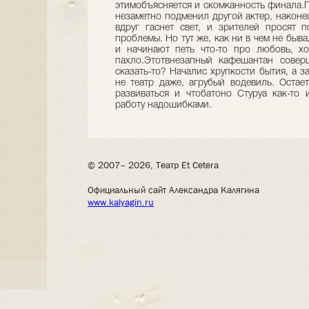
этимобъясняется и скомканность финала.П
незаметно подменил другой актер, наконе
вдруг гаснет свет, и зрителей просят 
проблемы. Но тут же, как ни в чем не быва
и начинают петь что-то про любовь, х
пахло.Этотвнезапный кафешантан совер
сказать-то? Началис хрупкости бытия, а 
не театр даже, агрубый водевиль. Остает
развиваться и чтобатоно Стуруа как-то
работу надошибками.
© 2007– 2026, Театр Et Cetera
Официальный сайт Александра Калягина
www.kalyagin.ru