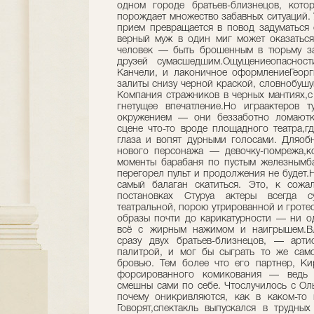
одном городе братьев-близнецов, кото
порождает множество забавных ситуаций.
прием превращается в повод задуматься 
верный муж в один миг может оказаться
человек — быть брошенным в тюрьму за
друзей сумасшедшим.Ощущениеопаснос
Канчели, и лаконичное оформлениеГеорг
залиты снизу черной краской, словнобуш
Компания стражников в черных мантиях,
гнетущее впечатление.Но играактеров 
окружением — они беззаботно ломаютко
сцене что-то вроде площадного театра,г
глаза и вопят дурными голосами. Дляоб
нового персонажа — девочку-помрежа,ко
моменты барабаня по пустым железнымба
перегорел пульт и продолжения не будет.Н
самый балаган скатиться. Это, к сожа
постановках Стуруа актеры всегда су
театральной, порою утрированной и гроте
образы почти до карикатурности — ни од
всё с жирным нажимом и наигрышем.В
сразу двух братьев-близнецов, — арти
палитрой, и мог бы сыграть то же само
бровью. Тем более что его партнер, К
форсированного комикования — ведь с
смешны сами по себе. Чтослучилось с Ол
почему оникривляются, как в каком-то 
Говорят,спектакль выпускался в трудных