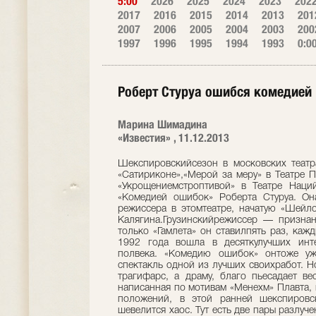
5:00
2026
2025
2024
2023
202
2017
2016
2015
2014
2013
201
2007
2006
2005
2004
2003
200
1997
1996
1995
1994
1993
0:0
Роберт Стуруа ошибся комедией
Марина Шимадина
«Известия» , 11.12.2013
Шекспировскийсезон в московских театр
«Сатириконе»,«Мерой за меру» в Театре П
«Укрощениемстроптивой» в Театре Наций
«Комедией ошибок» Роберта Стуруа. Он
режиссера в этомтеатре, начатую «Шейло
Калягина.Грузинскийрежиссер — призна
только «Гамлета» он ставилпять раз, каж
1992 года вошла в десяткулучших инт
полвека. «Комедию ошибок» онтоже уж
спектакль одной из лучших своихработ. Н
трагифарс, а драму, благо пьесадает ве
написанная по мотивам «Менехм» Плавта,
положений, в этой ранней шекспировс
шевелится хаос. Тут есть две пары разлуч