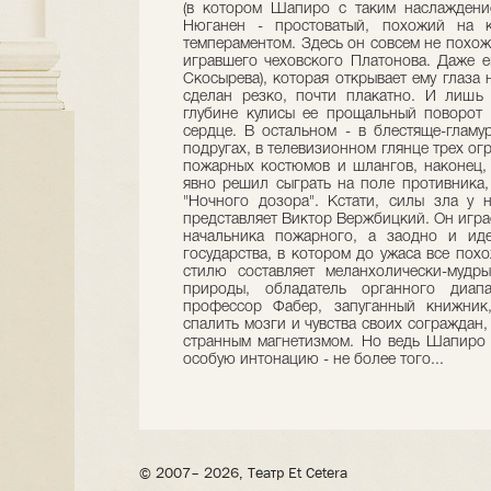
(в котором Шапиро с таким наслаждени
Нюганен - простоватый, похожий на к
темпераментом. Здесь он совсем не похож 
игравшего чеховского Платонова. Даже е
Скосырева), которая открывает ему глаза
сделан резко, почти плакатно. И лишь
глубине кулисы ее прощальный поворот г
сердце. В остальном - в блестяще-гламу
подругах, в телевизионном глянце трех ог
пожарных костюмов и шлангов, наконец,
явно решил сыграть на поле противника,
"Ночного дозора". Кстати, силы зла у 
представляет Виктор Вержбицкий. Он играе
начальника пожарного, а заодно и иде
государства, в котором до ужаса все пох
стилю составляет меланхолически-мудр
природы, обладатель органного диапа
профессор Фабер, запуганный книжник,
спалить мозги и чувства своих сограждан,
странным магнетизмом. Но ведь Шапиро и
особую интонацию - не более того...
© 2007– 2026, Театр Et Cetera