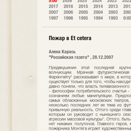
5:00
2026
2025
2024
2023
202
2017
2016
2015
2014
2013
201
2007
2006
2005
2004
2003
200
1997
1996
1995
1994
1993
0:0
Пожар в Et cetera
Алена Карась
"Российская газета" , 28.12.2007
Предвкушение этой последней круп
волнующим. Мрачная футуристическ
Фаренгейту" рассказывает о мире, в кото
существует только для того, чтобы находи
давно поняли, что власть телевизионног
- философии потребительского счастья -
сознанием любые манипуляции. Предло
самых обласканных московских театров
несколько последних лет ее тема из фут
привычную реальность. Оттого среди глав
которым он руководит с нынешнего сезо
агрессии массовой культуры". Оттого, быть 
нет никаких полутонов. Главного героя,
пожарника Монтега играет художественный