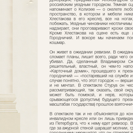
Декорация, придуманная Александром Б
российским уездным городком. Темная сц
напоминает о Колизее — о скелете любо
пространство, в котором и мебели ник
Хлестакова в его кресле), все на ногах
побежать. Уездные чиновники неотличимы д
надзирает, они проговаривают крохи своег
Кроме Хлестакова на сцене есть еще
Городничий. И вскоре мы начинаем по
кошмар.
Он живет в ожидании ревизии. В ожидани
сломает планы, лишит всего, ради чего о
убивал. Да, сделанный Владимиром Ск
решительный, властный, он чем-то нап
«Карточный домик», прошедшего к прези
городничий — «постаревший на службе и 
случае понятно, что этот городок — верши
и не мечтал. В спектакле Стуруа он ч
рассматривающий, так сказать, свой окр
может быть помехой, и нерв, которы
срывающегося (допустим) будущего прези
масштабах государства) прошлое взяточнич
В спектакле так и не объясняется до кон
инвалидном кресле или он лишь привидел
из Петербурга, что к нему едет ревизор.
где за ажурной стеной шарашат молнии, гд