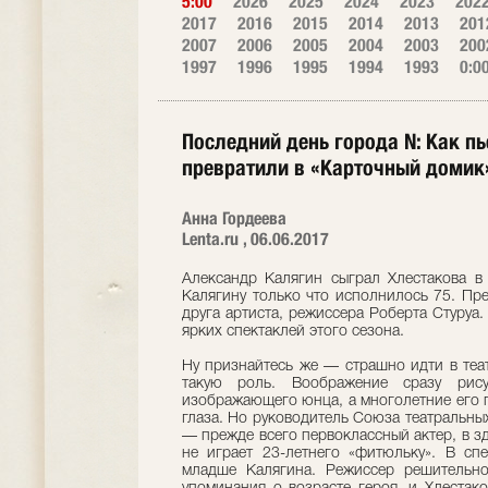
5:00
2026
2025
2024
2023
202
2017
2016
2015
2014
2013
201
2007
2006
2005
2004
2003
200
1997
1996
1995
1994
1993
0:0
Последний день города N: Как пь
превратили в «Карточный домик
Анна Гордеева
Lenta.ru , 06.06.2017
Александр Калягин сыграл Хлестакова в с
Калягину только что исполнилось 75. Пр
друга артиста, режиссера Роберта Стуруа.
ярких спектаклей этого сезона.
Ну признайтесь же — страшно идти в теат
такую роль. Воображение сразу рису
изображающего юнца, а многолетние его п
глаза. Но руководитель Союза театральны
— прежде всего первоклассный актер, в зд
не играет 23-летнего «фитюльку». В спе
младше Калягина. Режиссер решительно