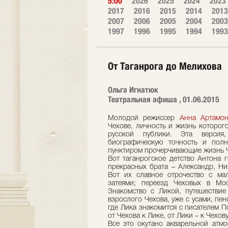
5:00
2026
2025
2024
2023
2017
2016
2015
2014
2013
2007
2006
2005
2004
2003
1997
1996
1995
1994
1993
От Таганрога до Мелихова
Ольга Игнатюк
Театральная афиша , 01.06.2015
Молодой режиссер
Анна Артамон
Чехове, личность и жизнь которог
русской публики. Эта версия
биографическую точность и полн
пунктиром прочерчивающие жизнь Ч
Вот таганрогское детство Антона ­
прекрасных брата – Александр, Ни
Вот их славное отрочество с ма
затеями; переезд Чеховых в Мо
Знакомство с Ликой, путешествие
взрослого Чехова, уже с усами, пе
где Лика знакомится с писателем 
от Чехова к Лике, от Лики – к Чехову
Все это окутано акварельной атм