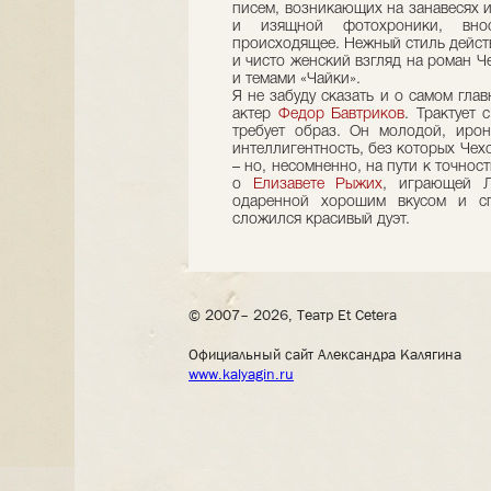
писем, возникающих на занавесях и
и изящной фотохроники, вно
происходящее. Нежный стиль дейст
и чисто женский взгляд на роман Ч
и темами «Чайки».
Я не забуду сказать и о самом гла
актер
Федор Бавтриков
. Трактует 
требует образ. Он молодой, ирон
интеллигентность, без которых Чехо
– но, несомненно, на пути к точнос
о
Елизавете Рыжих
, играющей Л
одаренной хорошим вкусом и сп
сложился красивый дуэт.
© 2007– 2026, Театр Et Cetera
Официальный сайт Александра Калягина
www.kalyagin.ru