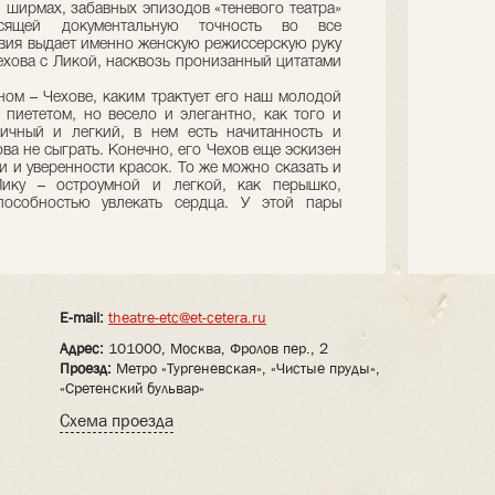
 ширмах, забавных эпизодов «теневого театра»
сящей документальную точность во все
вия выдает именно женскую режиссерскую руку
ехова с Ликой, насквозь пронизанный цитатами
вном – Чехове, каким трактует его наш молодой
с пиететом, но весело и элегантно, как того и
ичный и легкий, в нем есть начитанность и
ва не сыграть. Конечно, его Чехов еще эскизен
ти и уверенности красок. То же можно сказать и
ику – остроумной и легкой, как перышко,
особностью увлекать сердца. У этой пары
E-mail:
theatre-etc@et-cetera.ru
Адрес:
101000, Москва, Фролов пер., 2
Проезд:
Метро «Тургеневская», «Чистые пруды»,
«Сретенский бульвар»
Схема проезда