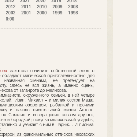
2022
2021
2020
2019
2018
2012
2011
2010
2009
2008
2002
2001
2000
1999
1998
0:00
ова
захотела сочинить собственный этюд о
о обладают магической притягательностью для
, названная сценами, не претендует на
оту. Здесь не вся жизнь, а именно сцены,
ехова от Таганрога до Мелихова.
гимназиста, окруженного семьей, в ней четыре
колай, Иван, Михаил – и милая сестра Маша.
льчишеским озорством, рыбалкой и прочими
скву и начало писательской жизни Антона.
 на Сахалин и возвращение совсем другого,
нсне и бородкой; покупка мелиховской усадьбы,
Потапенко и уезжает с ним в Париж… И письма:
.
осферой из факсимильных оттисков чеховских