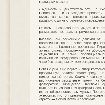
границами сюжета.
«Видимость и действительность не схо
Пастернак, — и их разделяет пропасть».
мысль на колеса оптового производс
расширило до неустранимого повреждения
Об этом — неспособности увидеть и понят
размышляют театральные режиссеры старш
Казалось бы, бесконечно далекий от н
поставил на сцене Et cetera Адольф Шапи
кажется…». Картонные персонажи Пира
жизни; сюжет, построенный на абсурдны
случившаяся в семье провинциально
итальянской государственной машины? Че
чаще беспощадным ритмом сегодняшнего 
Белая сцена. Сценограф и автор костюмо
праздничную, залитую светом среду — в
полом черный рояль (ближе к финалу вы
вертикальные зеркальные панели, на б
фотографий Пиранделло. Костюмы о
пышностью. Изысканная декоративность г
их от обыденности, как музыка Перголе
экзерсисы, кто-то принимает статуарные
страсти — любопытство и злоязычие.