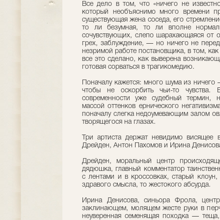
Все дело в том, что «ничего не известн
который необъяснимо много времени пр
существующая жена соседа, его стремление
то ли безумная, то ли вполне нормал
сочувствующих, слепо шарахающаяся от о
грех, заблуждение, — но ничего не перед
незримой работе постановщика, в том, как
все это сделано, как выверена возникающ
готовая сорваться в трагикомедию.
Поначалу кажется: много шума из ничего 
чтобы не оскорбить чьи-то чувства. 
современности уже судебный термин, 
массой оттенков ернического негативизма
поначалу слегка недоумевающим залом овл
творящегося на глазах.
Три артиста держат невидимо висящее 
Дрейден, Антон Пахомов и Ирина Денисов
Дрейден, моральный центр происходяще
дядюшка, главный комментатор таинствен
с лентами и в кроссовках, старый клоун,
здравого смысла, то жестокого абсурда.
Ирина Денисова, синьора Фрола, центр
заклинающем, молящем жесте руки в перч
неуверенная семенящая походка — теща, 