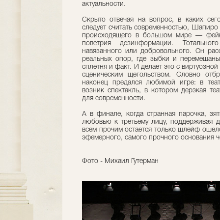
актуальности.
Скрыто отвечая на вопрос, в каких сег
следует считать современностью, Шапиро
происходящего в большом мире — фейк
поветрия дезинформации. Тотальног
навязанного или добровольного. Он расс
реальных опор, где зыбки и перемешаны
сплетня и факт. И делает это с виртуозно
сценическим щегольством. Словно отбр
наконец предался любимой игре: в теа
возник спектакль, в котором дерзкая те
для современности.
А в финале, когда странная парочка, зя
любовью к третьему лицу, поддерживая др
всем прочим остается только шлейф ошел
эфемерного, самого прочного основания 
Фото - Михаил Гутерман