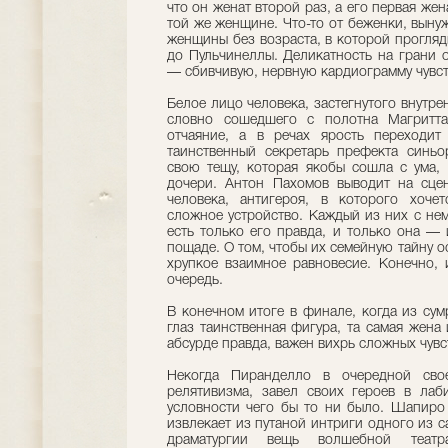
что он женат второй раз, а его первая жен
той же женщине. Что-то от беженки, выну
женщины без возраста, в которой прогля
до Пульчинеллы. Деликатность на грани 
— сбивчивую, нервную кардиограмму чувств
Белое лицо человека, застегнутого внутре
словно сошедшего с полотна Магритта
отчаяние, а в речах ярость переходит
таинственный секретарь префекта синьо
свою тещу, которая якобы сошла с ума, 
дочери. Антон Пахомов выводит на сцен
человека, антигероя, в которого хочет
сложное устройство. Каждый из них с не
есть только его правда, и только она —
пощаде. О том, чтобы их семейную тайну о
хрупкое взаимное равновесие. Конечно,
очередь.
В конечном итоге в финале, когда из сум
глаз таинственная фигура, та самая жена 
абсурде правда, важен вихрь сложных чувст
Некогда Пиранделло в очередной сво
релятивизма, завел своих героев в лаб
условности чего бы то ни было. Шапиро 
извлекает из путаной интриги одного из
драматургии вещь волшебной театр