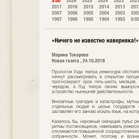
5:00
2026
2025
2024
2023
202
2017
2016
2015
2014
2013
201
2007
2006
2005
2004
2003
200
1997
1996
1995
1994
1993
0:0
«Ничего не известно наверняка!»
Марина Токарева
Новая газета , 24.10.2018
Прологом Года театра режиссура обстояте
начнут рассматривать в открытом проце
прогнозируют срок пять-шесть месяцев. 
чередом, а Год театра своим: вымороч
устройство нынешней действительности.
Внезапные трагедии и катастрофы, мутны
отдельных людей и целых государств —
заставляет его заново искать язык, на ко
Казалось бы, неровный скачущий пульс р
ритмы постановщиков, навязывать режиссе
откликаются повышенной сосредоточеннос
собранности. Может, поэтому и возн