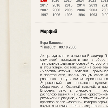
5:00
2026
2025
2024
2023
202
2017
2016
2015
2014
2013
201
2007
2006
2005
2004
2003
200
1997
1996
1995
1994
1993
0:0
Морфий
Вера Павлова
"TimeOut" , 09.10.2006
Актер, музыкант и режиссер Владимир Па
спектаклей, придумал и ввел в оборот
театральное действие, основой которого я
в этом жанре, состоявшейся на сцене теа
«Морфий».История болезни врача-мор
в пространстве, напоминающем сарай (
расставленные тут и там эмалированные в
Эфросовский зал наполнен звуками
оборачиваются бешеной пляской, а дис
Впрочем, звук в спектакле — это
расположившимся на сцене оркестриком
ритмический рисунок, и заливистый женски
красивое слово «морфий», которое герои 
звучит заманчиво, почти сладострастно