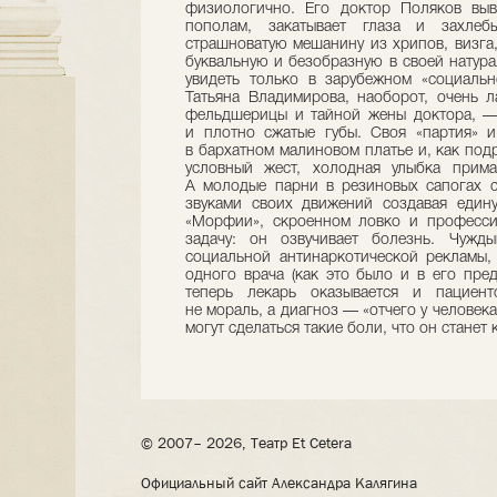
физиологично. Его доктор Поляков выво
пополам, закатывает глаза и захлеб
страшноватую мешанину из хрипов, визга,
буквальную и безобразную в своей натур
увидеть только в зарубежном «социальн
Татьяна Владимирова, наоборот, очень 
фельдшерицы и тайной жены доктора, —
и плотно сжатые губы. Своя «партия» 
в бархатном малиновом платье и, как под
условный жест, холодная улыбка прима
А молодые парни в резиновых сапогах с
звуками своих движений создавая едину
«Морфии», скроенном ловко и професси
задачу: он озвучивает болезнь. Чужд
социальной антинаркотической рекламы,
одного врача (как это было и в его пред
теперь лекарь оказывается и пациент
не мораль, а диагноз — «отчего у человека
могут сделаться такие боли, что он станет 
© 2007– 2026, Театр Et Cetera
Официальный сайт Александра Калягина