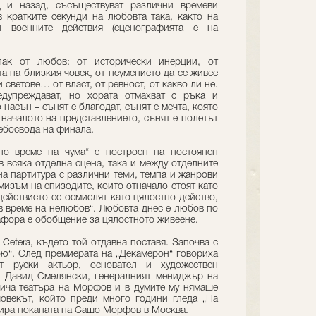
 и назад, съсъществуват различни времеви
в кратките секунди на любовта така, както на
 военните действия (сценографията е на
пак от любов: от исторически инерции, от
а на близкия човек, от неумението да се живее
 светове… от власт, от ревност, от какво ли не.
едупреждават, но хората отмахват с ръка и
насън – сънят е благодат, сънят е мечта, която
 началото на представлението, сънят е полетът
небосвода на финала.
по време на чума“ е построен на постоянен
в всяка отделна сцена, така и между отделните
на партитура с различни теми, темпа и жанрови
мизъм на епизодите, които отначало стоят като
действието се осмислят като цялостно действо,
в време на нелюбов“. Любовта днес е любов по
тафора е обобщение за цялостното живеене.
Cetera, където той отдавна поставя. Започва с
бю“. След премиерата на „Декамерон“ говориха
т руски актьор, основател и художествен
 и Давид Смелянски, генералният мениджър на
бича театъра на Морфов и в думите му нямаше
овекът, който преди много години гледа „На
иира поканата на Сашо Морфов в Москва.