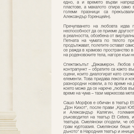
едно, а и времето върви напред
пластове, а махалото спира само 
големи празници са прекъсвали
Александър Горенщейн).
Пречупването на любовта идва 
неспособност да се приеме другостт
в реалността, обсебена от виртуални
Петната на чумата по тялото пр
продължават, полетите остават само 
се ражда в храмово пространство в
на роденовските тела, нагоре към 
Спектакълът „Декамерон. Любов 
контрапункт – обратите са както въ
сцени, които диалогират като слож
елементи. Това придава лекота и ко
разнородни новели, а по време на 
което може да се нарече „любов въ
време на чума – тази маркесова ме
Сашо Морфов е обичан в театър Et 
„Дон Кихот“, после прави „Крал Ю
и Александър Калягин, големия
ръководител на театър Et Cetera,
театъра. Смелянски сподели, че о
грам куртоазия. Смелянски беше ч
дъното“ в Народния театър и иниц