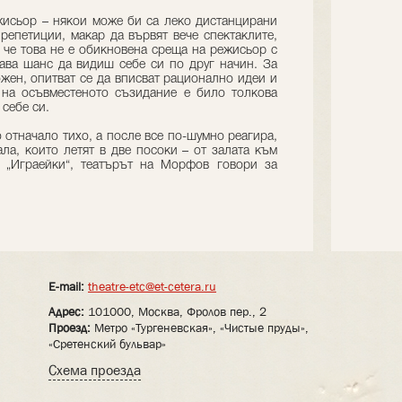
жисьор – някои може би са леко дистанцирани
репетиции, макар да вървят вече спектаклите,
, че това не е обикновена среща на режисьор с
дава шанс да видиш себе си по друг начин. За
ожен, опитват се да вписват рационално идеи и
 на осъвместеното съзидание е било толкова
 себе си.
о отначало тихо, а после все по-шумно реагира,
ала, които летят в две посоки – от залата към
. „Играейки“, театърът на Морфов говори за
E-mail:
theatre-etc@et-cetera.ru
Адрес:
101000, Москва, Фролов пер., 2
Проезд:
Метро «Тургеневская», «Чистые пруды»,
«Сретенский бульвар»
Схема проезда