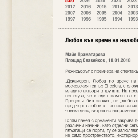
5:00
2026
2025
2024
2023
2017
2016
2015
2014
2013
2007
2006
2005
2004
2003
1997
1996
1995
1994
1993
Любов във време на нелюб
Майя Праматарова
Площад Славейков , 18.01.2018
Режисьорът с премиера на спектакъл
„Декамерон. Любов по време на
московския театър Et cetera, е сло
младите актьори в трупата. На пре
пошегува, че в един момент се е 
Процесът бил сложен, но „любовен
пред черта любовта – ренесансовия
човека днес, вътрешно непроменен 
Голям панел с орнаменти закрива по
различни начини, като отделни сегм
плъзгащи се порти, ту се залюляват
не само пространството, екстерио