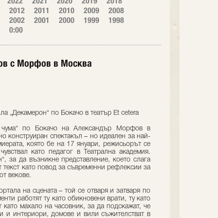
2022
2021
2020
2019
2018
2012
2011
2010
2009
2008
2002
2001
2000
1999
1998
0:00
ов с Морфов в Москва
а „Декамерон“ по Бокачо в театър Et cetera
 чума“ по Бокачо на Александър Морфов в
жно конструиран спектакъл – но идеален за най-
миерата, която бе на 17 януари, режисьорът се
чувствал като педагог в Театрална академия.
“, за да възникне представление, което слага
т текст като повод за съвременни рефлексии за
от векове.
ртала на сцената – той се отваря и затваря по
енти работят ту като обикновени врати, ту като
 като махало на часовник, за да подскажат, че
ри и интериори, домове и вили съжителстват в