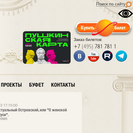
Поиск по сайту
Заказ билетов:
+7
(495)
781 781 1
ПРОЕКТЫ
БУФЕТ
КОНТАКТЫ
3 17:15:00
ктуальный Островский, или "О женской
уси".
News