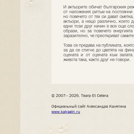
И актьорите обичат българския ре
от наложения ритъм на постоянни 
но повечето от тях си дават сметка
актьори, а нещо различно, което 
едни този друг начин е все още сл
образи, но за повечето енергията
заразително, че преоткриват самите
Това се предава на публиката, коят
за да се стигне до цветята на фин
сцената и от сцената към залата
живота така, както друг не говори.
© 2007– 2026, Театр Et Cetera
Официальный сайт Александра Калягина
www.kalyagin.ru