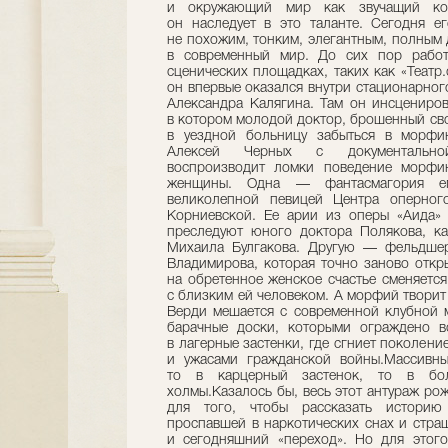
и окружающий мир как звучащий кос
он наследует в это таланте. Сегодня е
не похожим, тонким, элегантным, полным
в современный мир. До сих пор работ
сценических площадках, таких как «Театр
он впервые оказался внутри стационарного 
Александра Калягина. Там он инсцениров
в котором молодой доктор, брошенный сво
в уездной больницу забыться в морфин
Алексей Черных с документально
воспроизводит ломки поведение морфи
женщины. Одна — фантасмагория ег
великолепной певицей Центра оперног
Корниевской. Ее арии из оперы «Аида»
преследуют юного доктора Полякова, ка
Михаила Булгакова. Другую — фельдшер
Владимирова, которая точно заново откр
на обретенное женское счастье сменяется
с близким ей человеком. А морфий творит
Верди мешается с современной клубной м
барачные доски, которыми ограждено в
в лагерные застенки, где сгниет поколен
и ужасами гражданской войны.Массивны
то в карцерный застенок, то в бо
холмы.Казалось бы, весь этот антураж ро
для того, чтобы рассказать историю 
проспавшей в наркотических снах и стра
и сегодняшний «переход». Но для этого