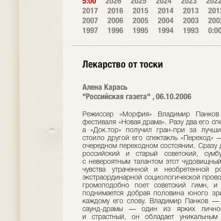
5:00
2026
2025
2024
2023
202
2017
2016
2015
2014
2013
201
2007
2006
2005
2004
2003
200
1997
1996
1995
1994
1993
0:0
Лекарство от тоски
Алена Карась
"Российская газета" , 06.10.2006
Режиссер «Морфия» Владимир Панков 
фестиваля «Новая драма». Разу два его сп
а «Док.тор» получил гран-при за лучши
стоило другой его спектакль «Переход» 
очередном переходном состоянии. Сразу 
российский и старый советский, сумбу
с невероятным талантом этот чудовищный
чувства утраченной и необретенной 
экстраординарной социологической прово
громоподобно поет советский гимн, и 
поднимается добрая половина юного зри
каждому его слову. Владимир Панков — 
саунд-драмы — один из ярких личнос
и страстный, он обладает уникальным